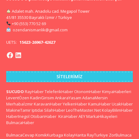
Adalet mah. Anadolu cad. Megapol Tower
41/81 35530 Bayraklı İzmir / Türkiye
+90 (553) 770 52 69
ozendanismanlik@gmail.com
UETS:
15623-26967-42627
SITELERIMIZ
SUCUDO
RayHaber
TeleferikHaber
OtonomHaber
KimyaHaberleri
LeventÖzen
KadinGirisim
AnkaraYasam
AdanaMersin
Merhabaİzmir
KaravanHaber
YelkenHaber
KamuHaber
UcakHaber
MakineTamir
Iptidai
SilahHaber
LeoTheMaster.Net
KolayBilimHaber
HaberInegol
OtobanHaber
KiraHaber
AEY
MarkaHikayeleri
BulmacaHaber
BulmacaCevap
KomikKurbaga
KolayHarita
RayTurkiye
ZorBulmaca