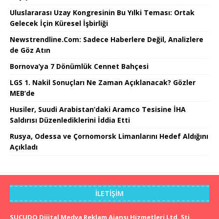
Uluslararası Uzay Kongresinin Bu Yılki Teması: Ortak
Gelecek İçin Küresel İşbirliği
Newstrendline.Com: Sadece Haberlere Değil, Analizlere
de Göz Atın
Bornova’ya 7 Dönümlük Cennet Bahçesi
LGS 1. Nakil Sonuçları Ne Zaman Açıklanacak? Gözler
MEB’de
Husiler, Suudi Arabistan’daki Aramco Tesisine İHA
Saldırısı Düzenlediklerini İddia Etti
Rusya, Odessa ve Çornomorsk Limanlarını Hedef Aldığını
Açıkladı
İLETIŞIM
SUCUDO Dijital Medya Reklam Ajansı Hizmetleri Ltd. Şti.