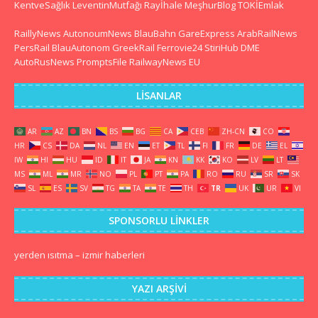
KentveSağlık
LeventinMutfağı
Rayİhale
MeşhurBlog
TOKİEmlak
RaillyNews
AutonoumNews
BlauBahn
GareExpress
ArabRailNews
PersRail
BlauAutonom
GreekRail
Ferrovie24
StiriHub
DME
AutoRusNews
PromptsFile
RailwayNews EU
LISANLAR
AR
AZ
BN
BS
BG
CA
CEB
ZH-CN
CO
HR
CS
DA
NL
EN
ET
TL
FI
FR
DE
EL
IW
HI
HU
ID
IT
JA
KN
KK
KO
LV
LT
MS
ML
MR
NO
PL
PT
PA
RO
RU
SR
SK
SL
ES
SV
TG
TA
TE
TH
TR
UK
UR
VI
SPONSORLU LINKLER
yerden ısıtma
–
izmir haberleri
YAZI ARŞIVI