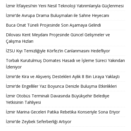
İzmir İtfaiyesi’nin Yeni Nesil Teknoloji Yatırımlarıyla Güçlenmesi
İzmir’de Avrupa Drama Buluşmaları ile Sahne Heyecanı
Buca Onat Tüneli Projesinde Son Aşamaya Gelindi
Dilovası Kent Meydanı Projesinde Güncel Gelişmeler ve
Çalışma Hızları
İZSU Kıyı Temizliğiyle Körfez’in Canlanmasını Hedefliyor
Torbalı Kurutulmuş Domates Hasadı ve İşleme Süreci Yakından
İzleniyor
İzmir’de Kira ve Alışveriş Destekleri Aylık 8 Bin Liraya Yaklaştı
İzmir’de Engelliler Yaz Boyunca Denizle Buluşma Etkinlikleri
İzmir Otobüs Terminali Davasında Büyükşehir Belediye
Yetkisinin Tahliyesi
İzmir Marina Geceleri Patika Rebetika Konseriyle Sona Eriyor
İzmir’de Zeybek Seferberliği Artıyor