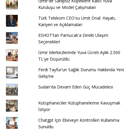
İzmir'de Sahipsiz Köpeklere Kalıcı Yuva
Kuruluşu ve Model Çalışmaları
Türk Telekom CEO'su Ümit Önal: Hayatı,
Kariyeri ve Açıklamaları
ESHOT'tan Pamucak'a Direkt Ulaşım
Seçenekleri
İzmir Merkezlerinde Yuva Ücreti Aylık 2.500
TL'ye Düşürüldü
Ferdi Tayfur'un Sağlık Durumu Hakkında Yeni
Gelişme
Sudan'da Devam Eden Güç Mücadelesi
Kütüphaneciler Kütüphanelerine Kavuşmak
İstiyor
Chatgpt İçin Ebeveyn Kontrolleri Kullanıma
Sunuldu