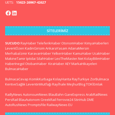
UETS:
15623-26967-42627
SITELERIMIZ
SUCUDO
RayHaber
TeleferikHaber
OtonomHaber
KimyaHaberleri
LeventÖzen
KadinGirisim
AnkaraYasam
AdanaMersin
Merhabaİzmir
KaravanHaber
YelkenHaber
KamuHaber
UcakHaber
MakineTamir
Iptidai
SilahHaber
LeoTheMaster.Net
KolayBilimHaber
HaberInegol
OtobanHaber
KiraHaber
AEY
MarkaHikayeleri
BulmacaHaber
BulmacaCevap
KomikKurbaga
KolayHarita
RayTurkiye
ZorBulmaca
KentveSağlık
LeventinMutfağı
Rayİhale
MeşhurBlog
TOKİEmlak
RaillyNews
AutonoumNews
BlauBahn
GareExpress
ArabRailNews
PersRail
BlauAutonom
GreekRail
Ferrovie24
StiriHub
DME
AutoRusNews
PromptsFile
RailwayNews EU