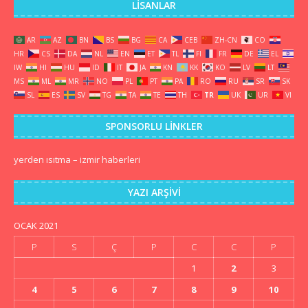
LISANLAR
AR
AZ
BN
BS
BG
CA
CEB
ZH-CN
CO
HR
CS
DA
NL
EN
ET
TL
FI
FR
DE
EL
IW
HI
HU
ID
IT
JA
KN
KK
KO
LV
LT
MS
ML
MR
NO
PL
PT
PA
RO
RU
SR
SK
SL
ES
SV
TG
TA
TE
TH
TR
UK
UR
VI
SPONSORLU LINKLER
yerden ısıtma
–
izmir haberleri
YAZI ARŞIVI
OCAK 2021
P
S
Ç
P
C
C
P
1
2
3
4
5
6
7
8
9
10