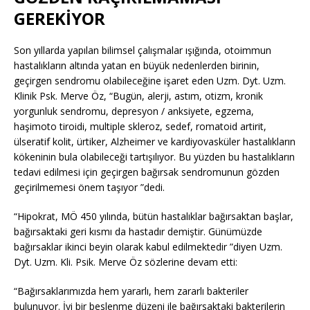
GEREKİYOR
Son yıllarda yapılan bilimsel çalışmalar ışığında, otoimmun
hastalıkların altında yatan en büyük nedenlerden birinin,
geçirgen sendromu olabileceğine işaret eden Uzm. Dyt. Uzm.
Klinik Psk. Merve Öz, “Bugün, alerji, astım, otizm, kronik
yorgunluk sendromu, depresyon / anksiyete, egzema,
haşimoto tiroidi, multiple skleroz, sedef, romatoid artirit,
ülseratif kolit, ürtiker, Alzheimer ve kardiyovasküler hastalıkların
kökeninin bula olabileceği tartışılıyor. Bu yüzden bu hastalıkların
tedavi edilmesi için geçirgen bağırsak sendromunun gözden
geçirilmemesi önem taşıyor ”dedi.
“Hipokrat, MÖ 450 yılında, bütün hastalıklar bağırsaktan başlar,
bağırsaktaki geri kısmı da hastadır demiştir. Günümüzde
bağırsaklar ikinci beyin olarak kabul edilmektedir ”diyen Uzm.
Dyt. Uzm. Kli. Psik. Merve Öz sözlerine devam etti:
“Bağırsaklarımızda hem yararlı, hem zararlı bakteriler
bulunuyor. İyi bir beslenme düzeni ile bağırsaktaki bakterilerin