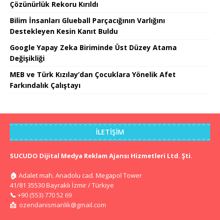
Çözünürlük Rekoru Kırıldı
Bilim İnsanları Glueball Parçacığının Varlığını
Destekleyen Kesin Kanıt Buldu
Google Yapay Zeka Biriminde Üst Düzey Atama
Değişikliği
MEB ve Türk Kızılay’dan Çocuklara Yönelik Afet
Farkındalık Çalıştayı
İLETIŞIM
SUCUDO Dijital Medya Reklam Ajansı Hizmetleri Ltd. Şti.
🏠
Adalet mah. Anadolu cad. Megapol Tower
41/81 35530 Bayraklı İzmir / Türkiye
📞
+90 (553) 770 52 69
📩
ozendanismanlik@gmail.com