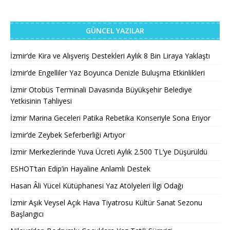
GÜNCEL YAZILAR
İzmir’de Kira ve Alışveriş Destekleri Aylık 8 Bin Liraya Yaklaştı
İzmir’de Engelliler Yaz Boyunca Denizle Buluşma Etkinlikleri
İzmir Otobüs Terminali Davasında Büyükşehir Belediye
Yetkisinin Tahliyesi
İzmir Marina Geceleri Patika Rebetika Konseriyle Sona Eriyor
İzmir’de Zeybek Seferberliği Artıyor
İzmir Merkezlerinde Yuva Ücreti Aylık 2.500 TL’ye Düşürüldü
ESHOT’tan Edip’in Hayaline Anlamlı Destek
Hasan Âli Yücel Kütüphanesi Yaz Atölyeleri İlgi Odağı
İzmir Aşık Veysel Açık Hava Tiyatrosu Kültür Sanat Sezonu
Başlangıcı