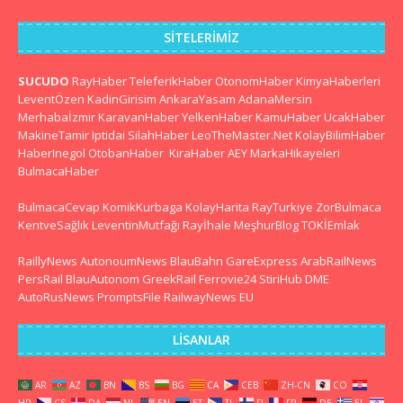
SITELERIMIZ
SUCUDO
RayHaber
TeleferikHaber
OtonomHaber
KimyaHaberleri
LeventÖzen
KadinGirisim
AnkaraYasam
AdanaMersin
Merhabaİzmir
KaravanHaber
YelkenHaber
KamuHaber
UcakHaber
MakineTamir
Iptidai
SilahHaber
LeoTheMaster.Net
KolayBilimHaber
HaberInegol
OtobanHaber
KiraHaber
AEY
MarkaHikayeleri
BulmacaHaber
BulmacaCevap
KomikKurbaga
KolayHarita
RayTurkiye
ZorBulmaca
KentveSağlık
LeventinMutfağı
Rayİhale
MeşhurBlog
TOKİEmlak
RaillyNews
AutonoumNews
BlauBahn
GareExpress
ArabRailNews
PersRail
BlauAutonom
GreekRail
Ferrovie24
StiriHub
DME
AutoRusNews
PromptsFile
RailwayNews EU
LISANLAR
AR
AZ
BN
BS
BG
CA
CEB
ZH-CN
CO
HR
CS
DA
NL
EN
ET
TL
FI
FR
DE
EL