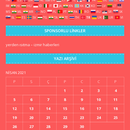
IW
HI
HU
ID
IT
JA
KN
KK
KO
LV
LT
MS
ML
MR
NO
PL
PT
PA
RO
RU
SR
SK
SL
ES
SV
TG
TA
TE
TH
TR
UK
UR
VI
SPONSORLU LINKLER
yerden ısıtma
–
izmir haberleri
YAZI ARŞIVI
NISAN 2021
P
S
Ç
P
C
C
P
1
2
3
4
5
6
7
8
9
10
11
12
13
14
15
16
17
18
19
20
21
22
23
24
25
26
27
28
29
30