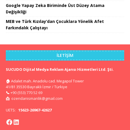
Google Yapay Zeka Biriminde Üst Düzey Atama
Değişikliği
MEB ve Türk Kızılay’dan Çocuklara Yönelik Afet
Farkındalık Çalıştayı
İLETIŞIM
SUCUDO Dijital Medya Reklam Ajansı Hizmetleri Ltd. Şti.
🏠
Adalet mah. Anadolu cad. Megapol Tower
41/81 35530 Bayraklı İzmir / Türkiye
📞
+90 (553) 770 52 69
📩
ozendanismanlik@gmail.com
UETS:
15623-26967-42627