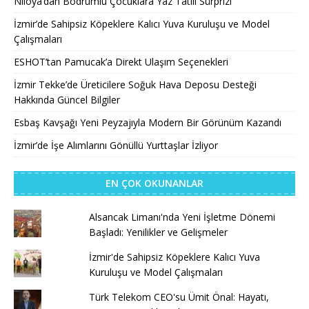
Niloya’dan Bodrumlu Çocuklara Yaz Tatili Sürprizi
İzmir’de Sahipsiz Köpeklere Kalıcı Yuva Kuruluşu ve Model
Çalışmaları
ESHOT’tan Pamucak’a Direkt Ulaşım Seçenekleri
İzmir Tekke’de Üreticilere Soğuk Hava Deposu Desteği
Hakkında Güncel Bilgiler
Esbaş Kavşağı Yeni Peyzajıyla Modern Bir Görünüm Kazandı
İzmir’de İşe Alımlarını Gönüllü Yurttaşlar İzliyor
EN ÇOK OKUNANLAR
Alsancak Limanı'nda Yeni İşletme Dönemi
Başladı: Yenilikler ve Gelişmeler
İzmir'de Sahipsiz Köpeklere Kalıcı Yuva
Kuruluşu ve Model Çalışmaları
Türk Telekom CEO'su Ümit Önal: Hayatı,