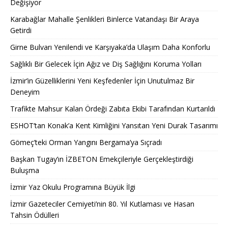
Değişiyor
Karabağlar Mahalle Şenlikleri Binlerce Vatandaşı Bir Araya
Getirdi
Girne Bulvarı Yenilendi ve Karşıyaka’da Ulaşım Daha Konforlu
Sağlıklı Bir Gelecek İçin Ağız ve Diş Sağlığını Koruma Yolları
İzmir’in Güzelliklerini Yeni Keşfedenler İçin Unutulmaz Bir
Deneyim
Trafikte Mahsur Kalan Ördeği Zabıta Ekibi Tarafından Kurtarıldı
ESHOT’tan Konak’a Kent Kimliğini Yansıtan Yeni Durak Tasarımı
Gömeç’teki Orman Yangını Bergama’ya Sıçradı
Başkan Tugay’ın İZBETON Emekçileriyle Gerçekleştirdiği
Buluşma
İzmir Yaz Okulu Programına Büyük İlgi
İzmir Gazeteciler Cemiyeti’nin 80. Yıl Kutlaması ve Hasan
Tahsin Ödülleri