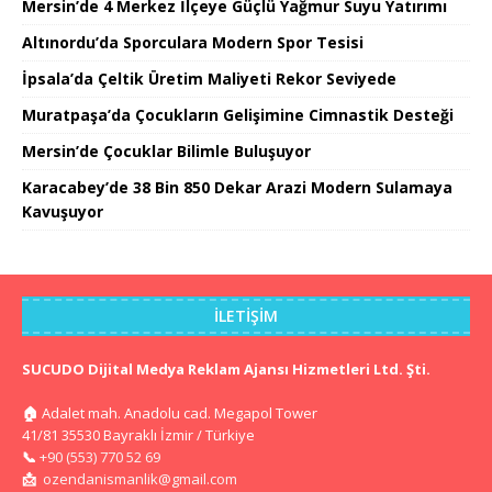
Mersin’de 4 Merkez İlçeye Güçlü Yağmur Suyu Yatırımı
Altınordu’da Sporculara Modern Spor Tesisi
İpsala’da Çeltik Üretim Maliyeti Rekor Seviyede
Muratpaşa’da Çocukların Gelişimine Cimnastik Desteği
Mersin’de Çocuklar Bilimle Buluşuyor
Karacabey’de 38 Bin 850 Dekar Arazi Modern Sulamaya
Kavuşuyor
İLETIŞIM
SUCUDO Dijital Medya Reklam Ajansı Hizmetleri Ltd. Şti.
🏠
Adalet mah. Anadolu cad. Megapol Tower
41/81 35530 Bayraklı İzmir / Türkiye
📞
+90 (553) 770 52 69
📩
ozendanismanlik@gmail.com