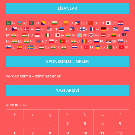
LISANLAR
AR
AZ
BN
BS
BG
CA
CEB
ZH-CN
CO
HR
CS
DA
NL
EN
ET
TL
FI
FR
DE
EL
IW
HI
HU
ID
IT
JA
KN
KK
KO
LV
LT
MS
ML
MR
NO
PL
PT
PA
RO
RU
SR
SK
SL
ES
SV
TG
TA
TE
TH
TR
UK
UR
VI
SPONSORLU LINKLER
yerden ısıtma
–
izmir haberleri
YAZI ARŞIVI
ARALIK 2021
P
S
Ç
P
C
C
P
1
2
3
4
5
6
7
8
9
10
11
12