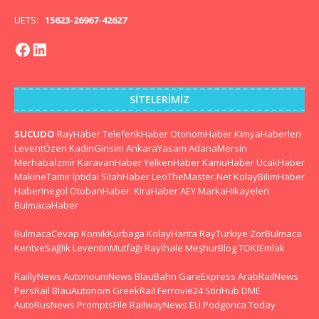
UETS:
15623-26967-42627
SITELERIMIZ
SUCUDO
RayHaber
TeleferikHaber
OtonomHaber
KimyaHaberleri
LeventÖzen
KadinGirisim
AnkaraYasam
AdanaMersin
Merhabaİzmir
KaravanHaber
YelkenHaber
KamuHaber
UcakHaber
MakineTamir
Iptidai
SilahHaber
LeoTheMaster.Net
KolayBilimHaber
HaberInegol
OtobanHaber
KiraHaber
AEY
MarkaHikayeleri
BulmacaHaber
BulmacaCevap
KomikKurbaga
KolayHarita
RayTurkiye
ZorBulmaca
KentveSağlık
LeventinMutfağı
Rayİhale
MeşhurBlog
TOKİEmlak
RaillyNews
AutonoumNews
BlauBahn
GareExpress
ArabRailNews
PersRail
BlauAutonom
GreekRail
Ferrovie24
StiriHub
DME
AutoRusNews
PromptsFile
RailwayNews EU
Podgorica Today