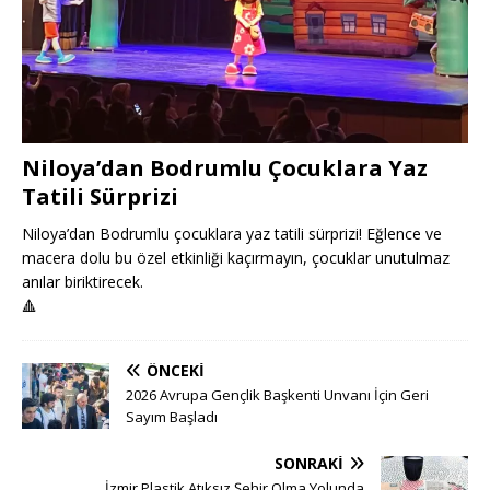
Niloya’dan Bodrumlu Çocuklara Yaz
Tatili Sürprizi
Niloya’dan Bodrumlu çocuklara yaz tatili sürprizi! Eğlence ve
macera dolu bu özel etkinliği kaçırmayın, çocuklar unutulmaz
anılar biriktirecek.
🔺
ÖNCEKI
2026 Avrupa Gençlik Başkenti Unvanı İçin Geri
Sayım Başladı
SONRAKI
İzmir Plastik Atıksız Şehir Olma Yolunda