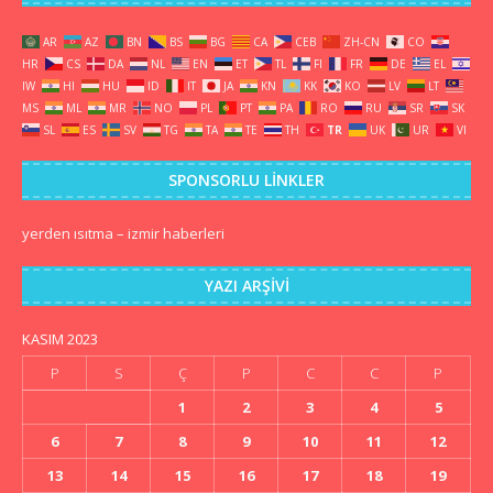
AR
AZ
BN
BS
BG
CA
CEB
ZH-CN
CO
HR
CS
DA
NL
EN
ET
TL
FI
FR
DE
EL
IW
HI
HU
ID
IT
JA
KN
KK
KO
LV
LT
MS
ML
MR
NO
PL
PT
PA
RO
RU
SR
SK
SL
ES
SV
TG
TA
TE
TH
TR
UK
UR
VI
SPONSORLU LINKLER
yerden ısıtma
–
izmir haberleri
YAZI ARŞIVI
KASIM 2023
P
S
Ç
P
C
C
P
1
2
3
4
5
6
7
8
9
10
11
12
13
14
15
16
17
18
19