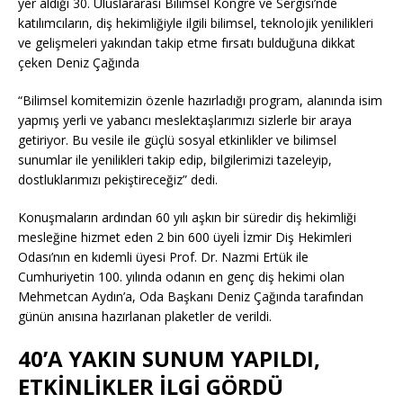
yer aldığı 30. Uluslararası Bilimsel Kongre ve Sergisi’nde
katılımcıların, diş hekimliğiyle ilgili bilimsel, teknolojik yenilikleri
ve gelişmeleri yakından takip etme fırsatı bulduğuna dikkat
çeken Deniz Çağında
“Bilimsel komitemizin özenle hazırladığı program, alanında isim
yapmış yerli ve yabancı meslektaşlarımızı sizlerle bir araya
getiriyor. Bu vesile ile güçlü sosyal etkinlikler ve bilimsel
sunumlar ile yenilikleri takip edip, bilgilerimizi tazeleyip,
dostluklarımızı pekiştireceğiz” dedi.
Konuşmaların ardından 60 yılı aşkın bir süredir diş hekimliği
mesleğine hizmet eden 2 bin 600 üyeli İzmir Diş Hekimleri
Odası’nın en kıdemli üyesi Prof. Dr. Nazmi Ertük ile
Cumhuriyetin 100. yılında odanın en genç diş hekimi olan
Mehmetcan Aydın’a, Oda Başkanı Deniz Çağında tarafından
günün anısına hazırlanan plaketler de verildi.
40’A YAKIN SUNUM YAPILDI,
ETKİNLİKLER İLGİ GÖRDÜ