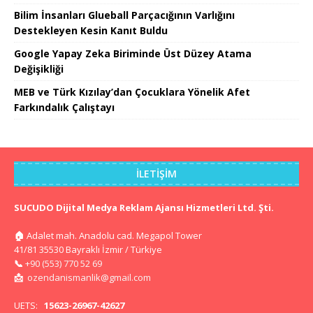
Bilim İnsanları Glueball Parçacığının Varlığını
Destekleyen Kesin Kanıt Buldu
Google Yapay Zeka Biriminde Üst Düzey Atama
Değişikliği
MEB ve Türk Kızılay’dan Çocuklara Yönelik Afet
Farkındalık Çalıştayı
İLETIŞIM
SUCUDO Dijital Medya Reklam Ajansı Hizmetleri Ltd. Şti.
🏠
Adalet mah. Anadolu cad. Megapol Tower
41/81 35530 Bayraklı İzmir / Türkiye
📞
+90 (553) 770 52 69
📩
ozendanismanlik@gmail.com
UETS:
15623-26967-42627