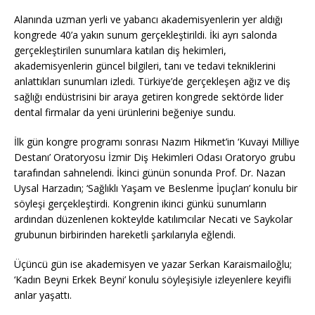
Alanında uzman yerli ve yabancı akademisyenlerin yer aldığı
kongrede 40’a yakın sunum gerçekleştirildi. İki ayrı salonda
gerçekleştirilen sunumlara katılan diş hekimleri,
akademisyenlerin güncel bilgileri, tanı ve tedavi tekniklerini
anlattıkları sunumları izledi. Türkiye’de gerçekleşen ağız ve diş
sağlığı endüstrisini bir araya getiren kongrede sektörde lider
dental firmalar da yeni ürünlerini beğeniye sundu.
İlk gün kongre programı sonrası Nazım Hikmet’in ‘Kuvayi Milliye
Destanı’ Oratoryosu İzmir Diş Hekimleri Odası Oratoryo grubu
tarafından sahnelendi. İkinci günün sonunda Prof. Dr. Nazan
Uysal Harzadın; ‘Sağlıklı Yaşam ve Beslenme İpuçları’ konulu bir
söyleşi gerçekleştirdi. Kongrenin ikinci günkü sunumların
ardından düzenlenen kokteylde katılımcılar Necati ve Saykolar
grubunun birbirinden hareketli şarkılarıyla eğlendi.
Üçüncü gün ise akademisyen ve yazar Serkan Karaismailoğlu;
‘Kadın Beyni Erkek Beyni’ konulu söyleşisiyle izleyenlere keyifli
anlar yaşattı.