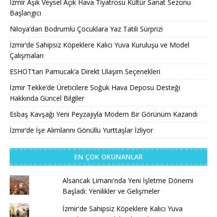
İzmir Aşık Veysel Açık Hava Tiyatrosu Kültür Sanat Sezonu
Başlangıcı
Niloya’dan Bodrumlu Çocuklara Yaz Tatili Sürprizi
İzmir’de Sahipsiz Köpeklere Kalıcı Yuva Kuruluşu ve Model
Çalışmaları
ESHOT’tan Pamucak’a Direkt Ulaşım Seçenekleri
İzmir Tekke’de Üreticilere Soğuk Hava Deposu Desteği
Hakkında Güncel Bilgiler
Esbaş Kavşağı Yeni Peyzajıyla Modern Bir Görünüm Kazandı
İzmir’de İşe Alımlarını Gönüllü Yurttaşlar İzliyor
EN ÇOK OKUNANLAR
Alsancak Limanı'nda Yeni İşletme Dönemi
Başladı: Yenilikler ve Gelişmeler
İzmir'de Sahipsiz Köpeklere Kalıcı Yuva