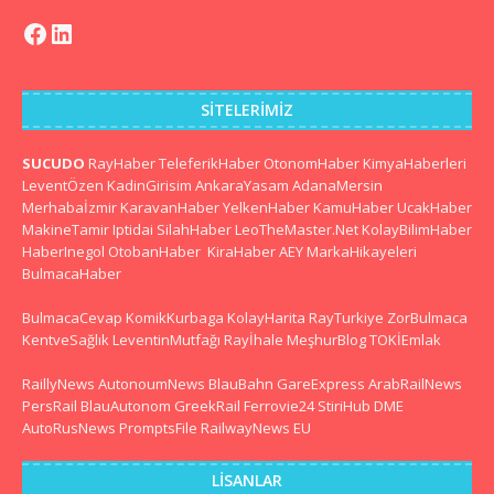
SITELERIMIZ
SUCUDO
RayHaber
TeleferikHaber
OtonomHaber
KimyaHaberleri
LeventÖzen
KadinGirisim
AnkaraYasam
AdanaMersin
Merhabaİzmir
KaravanHaber
YelkenHaber
KamuHaber
UcakHaber
MakineTamir
Iptidai
SilahHaber
LeoTheMaster.Net
KolayBilimHaber
HaberInegol
OtobanHaber
KiraHaber
AEY
MarkaHikayeleri
BulmacaHaber
BulmacaCevap
KomikKurbaga
KolayHarita
RayTurkiye
ZorBulmaca
KentveSağlık
LeventinMutfağı
Rayİhale
MeşhurBlog
TOKİEmlak
RaillyNews
AutonoumNews
BlauBahn
GareExpress
ArabRailNews
PersRail
BlauAutonom
GreekRail
Ferrovie24
StiriHub
DME
AutoRusNews
PromptsFile
RailwayNews EU
LISANLAR