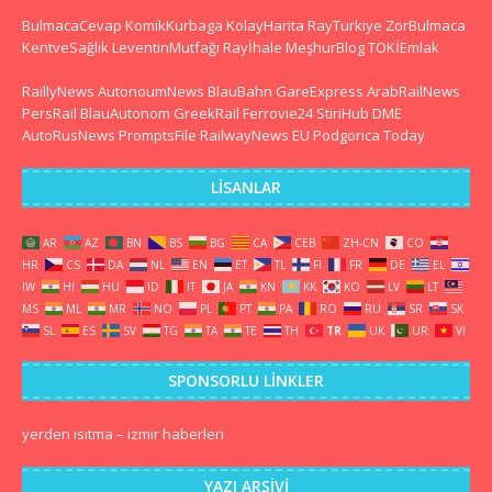
BulmacaCevap
KomikKurbaga
KolayHarita
RayTurkiye
ZorBulmaca
KentveSağlık
LeventinMutfağı
Rayİhale
MeşhurBlog
TOKİEmlak
RaillyNews
AutonoumNews
BlauBahn
GareExpress
ArabRailNews
PersRail
BlauAutonom
GreekRail
Ferrovie24
StiriHub
DME
AutoRusNews
PromptsFile
RailwayNews EU
Podgorica Today
LISANLAR
AR
AZ
BN
BS
BG
CA
CEB
ZH-CN
CO
HR
CS
DA
NL
EN
ET
TL
FI
FR
DE
EL
IW
HI
HU
ID
IT
JA
KN
KK
KO
LV
LT
MS
ML
MR
NO
PL
PT
PA
RO
RU
SR
SK
SL
ES
SV
TG
TA
TE
TH
TR
UK
UR
VI
SPONSORLU LINKLER
yerden ısıtma
–
izmir haberleri
YAZI ARŞIVI