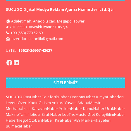
SUCUDO Dijital Medya Reklam Ajansı Hizmetleri Ltd. Şti.
🏠
Adalet mah. Anadolu cad. Megapol Tower
41/81 35530 Bayraklı İzmir / Türkiye
📞
+90 (553) 770 52 69
📩
ozendanismanlik@gmail.com
UETS:
15623-26967-42627
SITELERIMIZ
SUCUDO
RayHaber
TeleferikHaber
OtonomHaber
KimyaHaberleri
LeventÖzen
KadinGirisim
AnkaraYasam
AdanaMersin
Merhabaİzmir
KaravanHaber
YelkenHaber
KamuHaber
UcakHaber
MakineTamir
Iptidai
SilahHaber
LeoTheMaster.Net
KolayBilimHaber
HaberInegol
OtobanHaber
KiraHaber
AEY
MarkaHikayeleri
BulmacaHaber