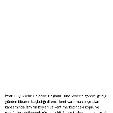
İzmir Büyükşehir Belediye Başkanı Tunç Soyer’in göreve geldiği
günden itibaren başlattığı dirençli kent yaratma çalışmaları
kapsamında İzmir’in köyleri ve kent merkezindeki köprü ve
menfezler yenilenerek güçlendirildi. Sel ve taşkınların yaratacağı