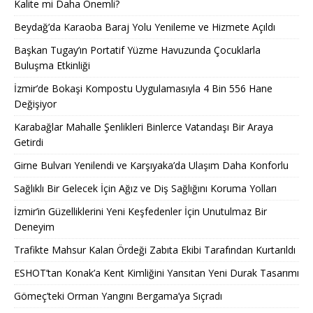
Kalite mi Daha Önemli?
Beydağ’da Karaoba Baraj Yolu Yenileme ve Hizmete Açıldı
Başkan Tugay’ın Portatif Yüzme Havuzunda Çocuklarla
Buluşma Etkinliği
İzmir’de Bokaşi Kompostu Uygulamasıyla 4 Bin 556 Hane
Değişiyor
Karabağlar Mahalle Şenlikleri Binlerce Vatandaşı Bir Araya
Getirdi
Girne Bulvarı Yenilendi ve Karşıyaka’da Ulaşım Daha Konforlu
Sağlıklı Bir Gelecek İçin Ağız ve Diş Sağlığını Koruma Yolları
İzmir’in Güzelliklerini Yeni Keşfedenler İçin Unutulmaz Bir
Deneyim
Trafikte Mahsur Kalan Ördeği Zabıta Ekibi Tarafından Kurtarıldı
ESHOT’tan Konak’a Kent Kimliğini Yansıtan Yeni Durak Tasarımı
Gömeç’teki Orman Yangını Bergama’ya Sıçradı