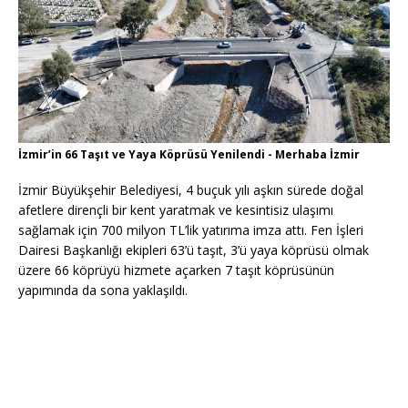
İzmir’in 66 Taşıt ve Yaya Köprüsü Yenilendi - Merhaba İzmir
İzmir Büyükşehir Belediyesi, 4 buçuk yılı aşkın sürede doğal
afetlere dirençli bir kent yaratmak ve kesintisiz ulaşımı
sağlamak için 700 milyon TL’lik yatırıma imza attı. Fen İşleri
Dairesi Başkanlığı ekipleri 63’ü taşıt, 3’ü yaya köprüsü olmak
üzere 66 köprüyü hizmete açarken 7 taşıt köprüsünün
yapımında da sona yaklaşıldı.