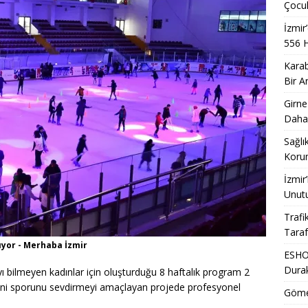
Çocuk
İzmir
556 
Karab
Bir A
Girne
Daha
Sağlı
Korum
İzmir
Unut
Trafi
Taraf
ıyor - Merhaba İzmir
ESHOT
Dura
ı bilmeyen kadınlar için oluşturduğu 8 haftalık program 2
ateni sporunu sevdirmeyi amaçlayan projede profesyonel
Gömeç