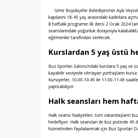
İzmir Büyükşehir Belediyesi’nin Aşık Veyse
kapılarını 18-45 yaş arasındaki kadınlara açm
8 haftalık programın ilk dersi 2 Ocak 2024 tar
seanslarındaki yoğunluk dolayısıyla kalabalık
eğitmenler tarafından verilecek.
Kurslardan 5 yaş üstü h
Buz Sporları Salonu’ndaki kurslara 5 yaş ve üz
kayabilir seviyede olmayan yurttaşların kurs
Kursiyerler, 10.00-10.45 ile 11.00-11.45 saatl
yaptırabiliyor.
Halk seansları hem haft
Halk seansı faaliyetleri, tüm vatandaşların buz
hedefliyor. Halk seansları ile buz pistinde 45
hizmetinden faydalanmak için Buz Sporları Dan