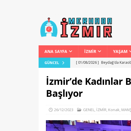
ANA SAYFA
İZMİR
YAŞAM
[ 01/08/2026 ]
Beydağ’da Karaob
GÜNCEL
[ 01/08/2026 ]
Başkan Tugay’ın P
İzmir’de Kadınlar
[ 01/08/2026 ]
İzmir’de Bokaşi 
Başlıyor
[ 31/07/2026 ]
Karabağlar Mahalle
[ 02/08/2026 ]
Fethiye’de Yamaç 
26/12/2023
GENEL
,
İZMİR
,
Konak
,
MANŞ
GENEL