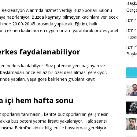
Başka
Gerçe
l Rekreasyon Alanı’nda hizmet verdiği Buz Sporları Salonu
aya hazırlanıyor. Buzda kaymayı bilmeyen kadınlara verilecek
İzmir
ihinde 20.00-20.45 arasında yapılacak. Eğitim, halk
İzmir
tan çekinen kadınlara en uygun ortam yaratılarak profesyonel
Hasan
İzmir
erkes faydalanabiliyor
Başla
eri herkes katılabiliyor. Buz patenine yeni başlayan ve
a başlamadan önce en az bir özel ders alması gerekiyor.
erinde yapılan, yaşa göre belirlenen gruplara kayıt
a içi hem hafta sonu
 sporlarını tanımasını, kentte buz sporlarının gelişmesini
 dakika buz pateni yapma fırsatı yakalanıyor. Halk seansı
ışma Birimi’ne kimlik bilgileri ile başvurmak gerekiyor.