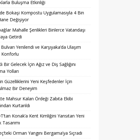
larla Buluşma Etkinliği
’de Bokaşi Kompostu Uygulamasıyla 4 Bin
Hane Değişiyor
ağlar Mahalle Şenlikleri Binlerce Vatandaşı
raya Getirdi
 Bulvarı Yenilendi ve Karşıyaka’da Ulaşım
 Konforlu
klı Bir Gelecek İçin Ağız ve Diş Sağlığını
a Yolları
’in Güzelliklerini Yeni Keşfedenler İçin
ulmaz Bir Deneyim
kte Mahsur Kalan Ördeği Zabıta Ekibi
ından Kurtarıldı
’tan Konak’a Kent Kimliğini Yansıtan Yeni
k Tasarımı
’teki Orman Yangını Bergama’ya Sıçradı