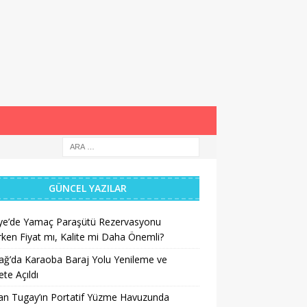
GÜNCEL YAZILAR
iye’de Yamaç Paraşütü Rezervasyonu
ken Fiyat mı, Kalite mi Daha Önemli?
ğ’da Karaoba Baraj Yolu Yenileme ve
te Açıldı
an Tugay’ın Portatif Yüzme Havuzunda