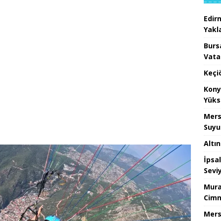
Edir
Yakla
Burs
Vata
Keçi
Kony
Yüks
Mers
Suyu
Altı
İpsa
Sevi
Mura
Cimn
Mers