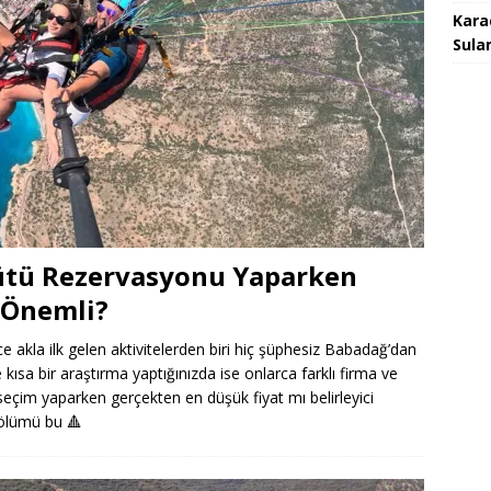
Kara
Sula
ütü Rezervasyonu Yaparken
a Önemli?
nce akla ilk gelen aktivitelerden biri hiç şüphesiz Babadağ’dan
kısa bir araştırma yaptığınızda ise onlarca farklı firma ve
eki seçim yaparken gerçekten en düşük fiyat mı belirleyici
 bölümü bu
🔺