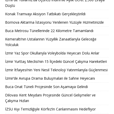
Düştü
Konak Tramvayı Aksiyon Tatbikatı Gerçekleştirildi
Bornova Aktarma İstasyonu Yenilenen Yüzüyle Hizmetinizde
Buca Metrosu Tünellerinde 22 Kilometre Tamamlandı
Kemeraltı’nın Ustalarının Yüzyıllık Zanaatlarıyla Geleceğe
Yolculuk
İzmir Yaz Spor Okullarıyla Voleybolda Heyecan Dolu Anlar
İzmir Yurttaş Meclisi’nin 15 İlçedeki Güncel Çalışma Hareketleri
İzmir İtfaiyesi’nin Yeni Nesil Teknoloji Yatırımlarıyla Güçlenmesi
İzmir’de Avrupa Drama Buluşmaları ile Sahne Heyecanı
Buca Onat Tüneli Projesinde Son Aşamaya Gelindi
Dilovası Kent Meydanı Projesinde Güncel Gelişmeler ve
Çalışma Hızları
İZSU Kıyı Temizliğiyle Körfez’in Canlanmasını Hedefliyor