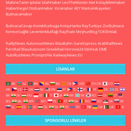
MakineTamir
Iptidai
SilahHaber
LeoTheMaster.Net
KolayBilimHaber
HaberInegol
OtobanHaber
KiraHaber
AEY
MarkaHikayeleri
BulmacaHaber
BulmacaCevap
KomikKurbaga
KolayHarita
RayTurkiye
ZorBulmaca
KentveSağlık
LeventinMutfağı
Rayİhale
MeşhurBlog
TOKİEmlak
RaillyNews
AutonoumNews
BlauBahn
GareExpress
ArabRailNews
PersRail
BlauAutonom
GreekRail
Ferrovie24
StiriHub
DME
AutoRusNews
PromptsFile
RailwayNews EU
LISANLAR
AR
AZ
BN
BS
BG
CA
CEB
ZH-CN
CO
HR
CS
DA
NL
EN
ET
TL
FI
FR
DE
EL
IW
HI
HU
ID
IT
JA
KN
KK
KO
LV
LT
MS
ML
MR
NO
PL
PT
PA
RO
RU
SR
SK
SL
ES
SV
TG
TA
TE
TH
TR
UK
UR
VI
SPONSORLU LINKLER