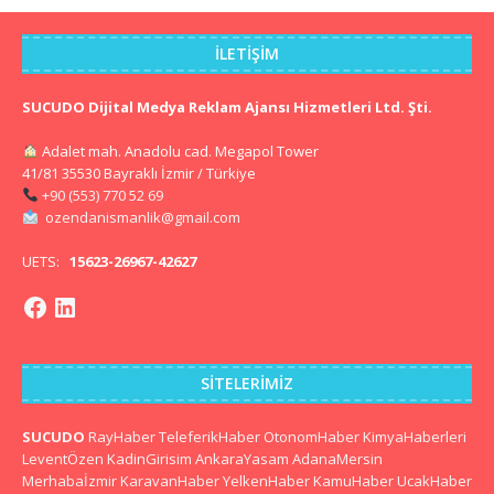
İLETIŞIM
SUCUDO Dijital Medya Reklam Ajansı Hizmetleri Ltd. Şti.
Adalet mah. Anadolu cad. Megapol Tower
41/81 35530 Bayraklı İzmir / Türkiye
+90 (553) 770 52 69
ozendanismanlik@gmail.com
UETS:
15623-26967-42627
SITELERIMIZ
SUCUDO
RayHaber
TeleferikHaber
OtonomHaber
KimyaHaberleri
LeventÖzen
KadinGirisim
AnkaraYasam
AdanaMersin
Merhabaİzmir
KaravanHaber
YelkenHaber
KamuHaber
UcakHaber