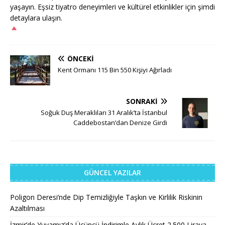
yaşayın. Eşsiz tiyatro deneyimleri ve kültürel etkinlikler için şimdi
detaylara ulaşın.
ÖNCEKI
Kent Ormanı 115 Bin 550 Kişiyi Ağırladı
SONRAKI
Soğuk Duş Meraklıları 31 Aralık’ta İstanbul
Caddebostan’dan Denize Girdi
GÜNCEL YAZILAR
Poligon Deresi’nde Dip Temizliğiyle Taşkın ve Kirlilik Riskinin
Azaltılması
İzmir’de Yuvamız’da Üçüncü İndirimle Aylık Ücret 2.500 Liraya