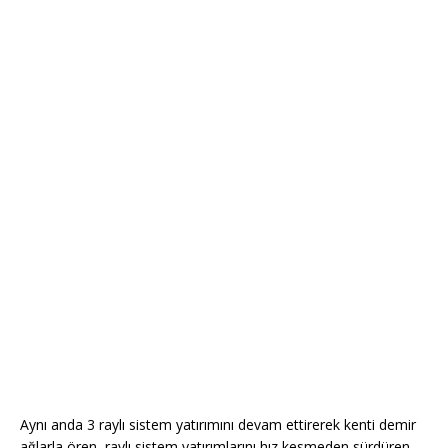
Aynı anda 3 raylı sistem yatırımını devam ettirerek kenti demir
ağlarla ören, raylı sistem yatırımlarını hız kesmeden sürdüren