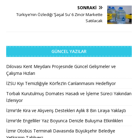
SONRAKI
Türkiye’nin Özlediği ’Şaşal Su’ 6 Zincir Markette
Satılacak
GÜNCEL YAZILAR
Dilovası Kent Meydanı Projesinde Güncel Gelişmeler ve
Çalışma Hızları
İZSU Kıyı Temizliğiyle Körfez’in Canlanmasını Hedefliyor
Torbalı Kurutulmuş Domates Hasadı ve İşleme Süreci Yakından
İzleniyor
İzmir’de Kira ve Alışveriş Destekleri Aylık 8 Bin Liraya Yaklaştı
İzmir’de Engelliler Yaz Boyunca Denizle Buluşma Etkinlikleri
İzmir Otobüs Terminali Davasında Büyükşehir Belediye
Yetkisinin Tahliyesi