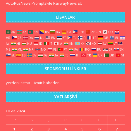
AutoRusNews
PromptsFile
RailwayNews EU
LISANLAR
AR
AZ
BN
BS
BG
CA
CEB
ZH-CN
CO
HR
CS
DA
NL
EN
ET
TL
FI
FR
DE
EL
IW
HI
HU
ID
IT
JA
KN
KK
KO
LV
LT
MS
ML
MR
NO
PL
PT
PA
RO
RU
SR
SK
SL
ES
SV
TG
TA
TE
TH
TR
UK
UR
VI
SPONSORLU LINKLER
yerden ısıtma
–
izmir haberleri
YAZI ARŞIVI
OCAK 2024
P
S
Ç
P
C
C
P
1
2
3
4
5
6
7