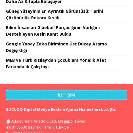
Daha Az Kitapla Buluşuyor
Güneş Yüzeyinin En Ayrıntılı Görüntüsü: Tarihi
Çözünürlük Rekoru Kırıldı
Bilim İnsanları Glueball Parçacığının Varlığını
Destekleyen Kesin Kanıt Buldu
Google Yapay Zeka Biriminde Üst Düzey Atama
Değişikliği
MEB ve Türk Kızılay’dan Çocuklara Yönelik Afet
Farkındalık Çalıştayı
İLETIŞIM
SUCUDO Dijital Medya Reklam Ajansı Hizmetleri Ltd. Şti.
🏠
Adalet mah. Anadolu cad. Megapol Tower
41/81 35530 Bayraklı İzmir / Türkiye
📞
+90 (553) 770 52 69