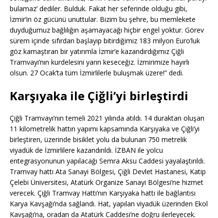
bulamaz’ dediler. Bulduk. Fakat her seferinde olduğu gibi,
İzmir’in öz gücünü unuttular. Bizim bu şehre, bu memlekete
duyduğumuz bağlılığın aşamayacağı hiçbir engel yoktur. Görev
sürem içinde sıfırdan başlayıp bitirdiğimiz 183 milyon Euro’luk
göz kamaştıran bir yatırımla İzmir’e kazandırdığımız Çiğli
Tramvayı’nın kurdelesini yarın keseceğiz. İzmirimize hayırlı
olsun. 27 Ocak’ta tüm İzmirlilerle buluşmak üzere!” dedi.
Karşıyaka ile Çiğli’yi birleştirdi
Çiğli Tramvayı’nın temeli 2021 yılında atıldı. 14 duraktan oluşan
11 kilometrelik hattın yapımı kapsamında Karşıyaka ve Çiğli’yi
birleştiren, üzerinde bisiklet yolu da bulunan 750 metrelik
viyadük de İzmirlilere kazandırıldı. İZBAN ile yolcu
entegrasyonunun yapılacağı Semra Aksu Caddesi yayalaştırıldı.
Tramvay hattı Ata Sanayi Bölgesi, Çiğli Devlet Hastanesi, Katip
Çelebi Üniversitesi, Atatürk Organize Sanayi Bölgesi’ne hizmet
verecek. Çiğli Tramvay Hattı’nın Karşıyaka hattı ile bağlantısı
Karya Kavşağı’nda sağlandı. Hat, yapılan viyadük üzerinden Ekol
Kavşağı’na, oradan da Atatürk Caddesi’ne doğru ilerleyecek.