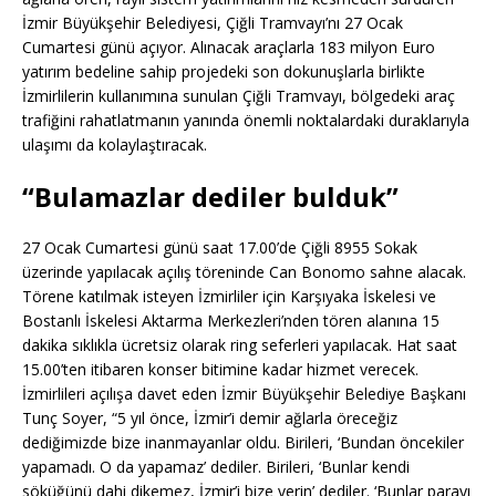
İzmir Büyükşehir Belediyesi, Çiğli Tramvayı’nı 27 Ocak
Cumartesi günü açıyor. Alınacak araçlarla 183 milyon Euro
yatırım bedeline sahip projedeki son dokunuşlarla birlikte
İzmirlilerin kullanımına sunulan Çiğli Tramvayı, bölgedeki araç
trafiğini rahatlatmanın yanında önemli noktalardaki duraklarıyla
ulaşımı da kolaylaştıracak.
“Bulamazlar dediler bulduk”
27 Ocak Cumartesi günü saat 17.00’de Çiğli 8955 Sokak
üzerinde yapılacak açılış töreninde Can Bonomo sahne alacak.
Törene katılmak isteyen İzmirliler için Karşıyaka İskelesi ve
Bostanlı İskelesi Aktarma Merkezleri’nden tören alanına 15
dakika sıklıkla ücretsiz olarak ring seferleri yapılacak. Hat saat
15.00’ten itibaren konser bitimine kadar hizmet verecek.
İzmirlileri açılışa davet eden İzmir Büyükşehir Belediye Başkanı
Tunç Soyer, “5 yıl önce, İzmir’i demir ağlarla öreceğiz
dediğimizde bize inanmayanlar oldu. Birileri, ‘Bundan öncekiler
yapamadı. O da yapamaz’ dediler. Birileri, ‘Bunlar kendi
söküğünü dahi dikemez, İzmir’i bize verin’ dediler. ‘Bunlar parayı