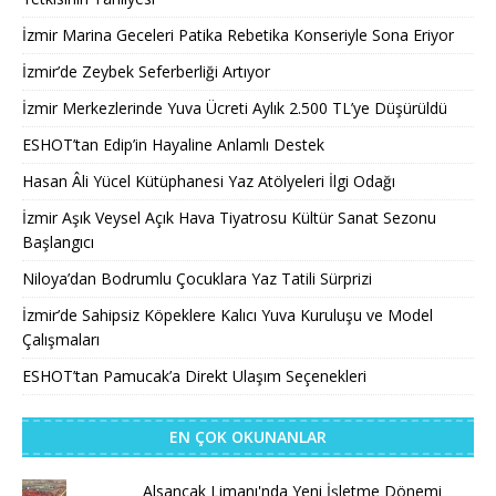
İzmir Marina Geceleri Patika Rebetika Konseriyle Sona Eriyor
İzmir’de Zeybek Seferberliği Artıyor
İzmir Merkezlerinde Yuva Ücreti Aylık 2.500 TL’ye Düşürüldü
ESHOT’tan Edip’in Hayaline Anlamlı Destek
Hasan Âli Yücel Kütüphanesi Yaz Atölyeleri İlgi Odağı
İzmir Aşık Veysel Açık Hava Tiyatrosu Kültür Sanat Sezonu
Başlangıcı
Niloya’dan Bodrumlu Çocuklara Yaz Tatili Sürprizi
İzmir’de Sahipsiz Köpeklere Kalıcı Yuva Kuruluşu ve Model
Çalışmaları
ESHOT’tan Pamucak’a Direkt Ulaşım Seçenekleri
EN ÇOK OKUNANLAR
Alsancak Limanı'nda Yeni İşletme Dönemi