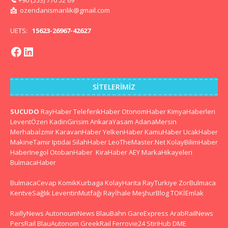
📩
ozendanismanlik@gmail.com
UETS:
15623-26967-42627
SITELERIMIZ
SUCUDO
RayHaber
TeleferikHaber
OtonomHaber
KimyaHaberleri
LeventÖzen
KadinGirisim
AnkaraYasam
AdanaMersin
Merhabaİzmir
KaravanHaber
YelkenHaber
KamuHaber
UcakHaber
MakineTamir
Iptidai
SilahHaber
LeoTheMaster.Net
KolayBilimHaber
HaberInegol
OtobanHaber
KiraHaber
AEY
MarkaHikayeleri
BulmacaHaber
BulmacaCevap
KomikKurbaga
KolayHarita
RayTurkiye
ZorBulmaca
KentveSağlık
LeventinMutfağı
Rayİhale
MeşhurBlog
TOKİEmlak
RaillyNews
AutonoumNews
BlauBahn
GareExpress
ArabRailNews
PersRail
BlauAutonom
GreekRail
Ferrovie24
StiriHub
DME