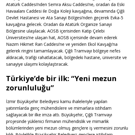
Atatürk Caddesi’nden Semra Aksu Caddesi’ne, oradan da Eski
Havaalanı Caddesi ile Doğa Koleji kavşağına, devamında Çiğli
Devlet Hastanesi ve Ata Sanayi Bölgesi’nden geçerek Evka-5
kavşağına gelecek. Oradan da Atatürk Organize Sanayi
Bölgesine ulaşılacak. AOSB içerisinden Katip Çelebi
Üniversitesi’ne ulaşan hat, AOSB içerisinde devam ederek
Nazım Hikmet Ran Caddesi’ne ve yeniden Ekol Kavşağı’na
gelerek ringini tamamlayacak. Çiğli Tramvayı bölgeye nefes
aldıracak, trafiği rahatlatacak, bölgedeki hastane, üniversite ve
sanayiye ulaşımı kolaylaştıracak.
Türkiye’de bir ilk: “Yeni mezun
zorunluluğu”
İzmir Büyükşehir Belediyesi kamu ihaleleriyle yapılan
yatırımlarda genç mühendislere ve mimarlara istihdam
sağlayacak bir ilke imza attı. Büyükşehir, Çiğli Tramvayı
projesinde yüklenici firmanın mühendislik ve mimarlık
bölümlerinden yeni mezun olmuş gençlere iş vermesini zorunlu
kıldı. Böylelikle Büyükşehir Belediyesi gençlere istihdam