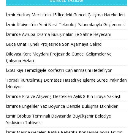
GÜNCEL YAZILAR
İzmir Yurttaş Meclisi’nin 15 İlçedeki Güncel Çalışma Hareketleri
İzmir İtfaiyesi’nin Yeni Nesil Teknoloji Yatırımlarıyla Güçlenmesi
İzmir’de Avrupa Drama Buluşmaları ile Sahne Heyecanı
Buca Onat Tüneli Projesinde Son Aşamaya Gelindi
Dilovası Kent Meydanı Projesinde Güncel Gelişmeler ve
Çalışma Hızları
İZSU Kıyı Temizliğiyle Körfez’in Canlanmasını Hedefliyor
Torbalı Kurutulmuş Domates Hasadı ve İşleme Süreci Yakından
İzleniyor
İzmir’de Kira ve Alışveriş Destekleri Aylık 8 Bin Liraya Yaklaştı
İzmir’de Engelliler Yaz Boyunca Denizle Buluşma Etkinlikleri
İzmir Otobüs Terminali Davasında Büyükşehir Belediye
Yetkisinin Tahliyesi
İzmir Marina Geceleri Patika Rebetika Konseriyle Sona Eriyor