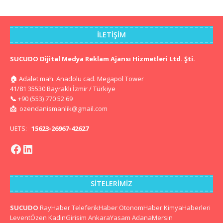
İLETIŞIM
SUCUDO Dijital Medya Reklam Ajansı Hizmetleri Ltd. Şti.
🏠
Adalet mah. Anadolu cad. Megapol Tower
41/81 35530 Bayraklı İzmir / Türkiye
📞
+90 (553) 770 52 69
📩
ozendanismanlik@gmail.com
UETS:
15623-26967-42627
SITELERIMIZ
SUCUDO
RayHaber
TeleferikHaber
OtonomHaber
KimyaHaberleri
LeventÖzen
KadinGirisim
AnkaraYasam
AdanaMersin