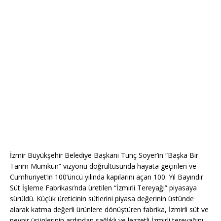
İzmir Büyükşehir Belediye Başkanı Tunç Soyer’in “Başka Bir
Tarım Mümkün” vizyonu doğrultusunda hayata geçirilen ve
Cumhuriyet’in 100’üncü yılında kapılarını açan 100. Yıl Bayındır
Süt İşleme Fabrikası’nda üretilen “İzmirli Tereyağı” piyasaya
sürüldü. Küçük üreticinin sütlerini piyasa değerinin üstünde
alarak katma değerli ürünlere dönüştüren fabrika, İzmirli süt ve
peynir ürünlerinin ardından sağlıklı ve lezzetli İzmirli tereyağını