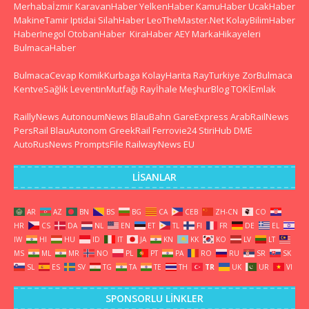
Merhabaİzmir
KaravanHaber
YelkenHaber
KamuHaber
UcakHaber
MakineTamir
Iptidai
SilahHaber
LeoTheMaster.Net
KolayBilimHaber
HaberInegol
OtobanHaber
KiraHaber
AEY
MarkaHikayeleri
BulmacaHaber
BulmacaCevap
KomikKurbaga
KolayHarita
RayTurkiye
ZorBulmaca
KentveSağlık
LeventinMutfağı
Rayİhale
MeşhurBlog
TOKİEmlak
RaillyNews
AutonoumNews
BlauBahn
GareExpress
ArabRailNews
PersRail
BlauAutonom
GreekRail
Ferrovie24
StiriHub
DME
AutoRusNews
PromptsFile
RailwayNews EU
LISANLAR
AR
AZ
BN
BS
BG
CA
CEB
ZH-CN
CO
HR
CS
DA
NL
EN
ET
TL
FI
FR
DE
EL
IW
HI
HU
ID
IT
JA
KN
KK
KO
LV
LT
MS
ML
MR
NO
PL
PT
PA
RO
RU
SR
SK
SL
ES
SV
TG
TA
TE
TH
TR
UK
UR
VI
SPONSORLU LINKLER