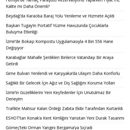
Kalite mi Daha Önemli?
Beydağ’da Karaoba Baraj Yolu Yenileme ve Hizmete Açıldı
Başkan Tugay’ın Portatif Yüzme Havuzunda Çocuklarla
Buluşma Etkinliği
İzmir’de Bokaşi Kompostu Uygulamasıyla 4 Bin 556 Hane
Değişiyor
Karabağlar Mahalle Şenlikleri Binlerce Vatandaşı Bir Araya
Getirdi
Girne Bulvarı Yenilendi ve Karşıyaka’da Ulaşım Daha Konforlu
Sağlıklı Bir Gelecek İçin Ağız ve Diş Sağlığını Koruma Yolları
İzmir’in Güzelliklerini Yeni Keşfedenler İçin Unutulmaz Bir
Deneyim
Trafikte Mahsur Kalan Ördeği Zabıta Ekibi Tarafından Kurtarıldı
ESHOT’tan Konak’a Kent Kimliğini Yansıtan Yeni Durak Tasarımı
Gömeç’teki Orman Yangını Bergama’ya Sıçradı