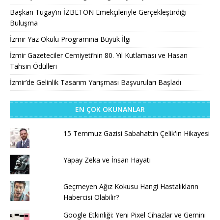
Başkan Tugay’ın İZBETON Emekçileriyle Gerçekleştirdiği
Buluşma
İzmir Yaz Okulu Programına Büyük İlgi
İzmir Gazeteciler Cemiyeti’nin 80. Yıl Kutlaması ve Hasan
Tahsin Ödülleri
İzmir’de Gelinlik Tasarım Yarışması Başvuruları Başladı
EN ÇOK OKUNANLAR
15 Temmuz Gazisi Sabahattin Çelik'in Hikayesi
Yapay Zeka ve İnsan Hayatı
Geçmeyen Ağız Kokusu Hangi Hastalıkların
Habercisi Olabilir?
Google Etkinliği: Yeni Pixel Cihazlar ve Gemini