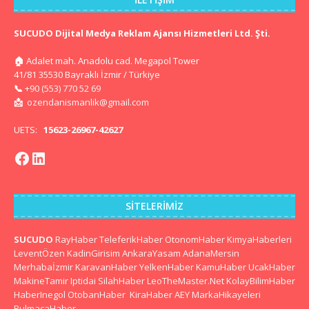
SUCUDO Dijital Medya Reklam Ajansı Hizmetleri Ltd. Şti.
🏠
Adalet mah. Anadolu cad. Megapol Tower
41/81 35530 Bayraklı İzmir / Türkiye
📞
+90 (553) 770 52 69
📩
ozendanismanlik@gmail.com
UETS:
15623-26967-42627
SITELERIMIZ
SUCUDO
RayHaber
TeleferikHaber
OtonomHaber
KimyaHaberleri
LeventÖzen
KadinGirisim
AnkaraYasam
AdanaMersin
Merhabaİzmir
KaravanHaber
YelkenHaber
KamuHaber
UcakHaber
MakineTamir
Iptidai
SilahHaber
LeoTheMaster.Net
KolayBilimHaber
HaberInegol
OtobanHaber
KiraHaber
AEY
MarkaHikayeleri
BulmacaHaber