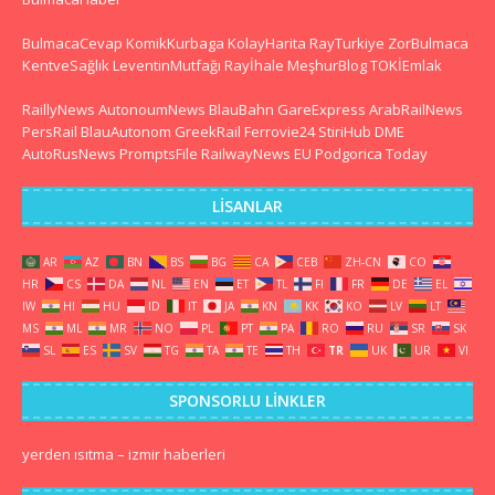
BulmacaCevap
KomikKurbaga
KolayHarita
RayTurkiye
ZorBulmaca
KentveSağlık
LeventinMutfağı
Rayİhale
MeşhurBlog
TOKİEmlak
RaillyNews
AutonoumNews
BlauBahn
GareExpress
ArabRailNews
PersRail
BlauAutonom
GreekRail
Ferrovie24
StiriHub
DME
AutoRusNews
PromptsFile
RailwayNews EU
Podgorica Today
LISANLAR
AR
AZ
BN
BS
BG
CA
CEB
ZH-CN
CO
HR
CS
DA
NL
EN
ET
TL
FI
FR
DE
EL
IW
HI
HU
ID
IT
JA
KN
KK
KO
LV
LT
MS
ML
MR
NO
PL
PT
PA
RO
RU
SR
SK
SL
ES
SV
TG
TA
TE
TH
TR
UK
UR
VI
SPONSORLU LINKLER
yerden ısıtma
–
izmir haberleri