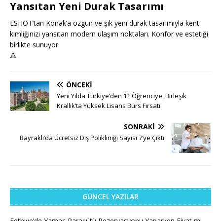
Yansıtan Yeni Durak Tasarımı
ESHOT’tan Konak’a özgün ve şık yeni durak tasarımıyla kent
kimliğinizi yansıtan modern ulaşım noktaları. Konfor ve estetiği
birlikte sunuyor.
🔺
ÖNCEKI
Yeni Yılda Türkiye’den 11 Öğrenciye, Birleşik
Krallık’ta Yüksek Lisans Burs Fırsatı
SONRAKI
Bayraklı’da Ücretsiz Diş Polikliniği Sayısı 7’ye Çıktı
GÜNCEL YAZILAR
Fethiye’de Yamaç Paraşütü Rezervasyonu Yaparken Fiyat mı,