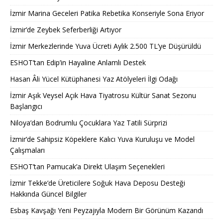
İzmir Marina Geceleri Patika Rebetika Konseriyle Sona Eriyor
İzmir’de Zeybek Seferberliği Artıyor
İzmir Merkezlerinde Yuva Ücreti Aylık 2.500 TL’ye Düşürüldü
ESHOT’tan Edip’in Hayaline Anlamlı Destek
Hasan Âli Yücel Kütüphanesi Yaz Atölyeleri İlgi Odağı
İzmir Aşık Veysel Açık Hava Tiyatrosu Kültür Sanat Sezonu
Başlangıcı
Niloya’dan Bodrumlu Çocuklara Yaz Tatili Sürprizi
İzmir’de Sahipsiz Köpeklere Kalıcı Yuva Kuruluşu ve Model
Çalışmaları
ESHOT’tan Pamucak’a Direkt Ulaşım Seçenekleri
İzmir Tekke’de Üreticilere Soğuk Hava Deposu Desteği
Hakkında Güncel Bilgiler
Esbaş Kavşağı Yeni Peyzajıyla Modern Bir Görünüm Kazandı