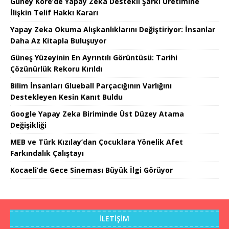
Güney Kore’de Yapay Zeka Destekli Şarkı Üretimine
İlişkin Telif Hakkı Kararı
Yapay Zeka Okuma Alışkanlıklarını Değiştiriyor: İnsanlar
Daha Az Kitapla Buluşuyor
Güneş Yüzeyinin En Ayrıntılı Görüntüsü: Tarihi
Çözünürlük Rekoru Kırıldı
Bilim İnsanları Glueball Parçacığının Varlığını
Destekleyen Kesin Kanıt Buldu
Google Yapay Zeka Biriminde Üst Düzey Atama
Değişikliği
MEB ve Türk Kızılay’dan Çocuklara Yönelik Afet
Farkındalık Çalıştayı
Kocaeli’de Gece Sineması Büyük İlgi Görüyor
İLETIŞIM