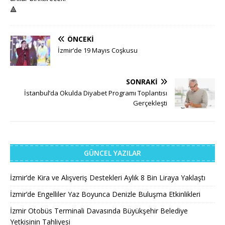
🔺
ÖNCEKI
İzmir’de 19 Mayıs Coşkusu
SONRAKI
İstanbul’da Okulda Diyabet Programı Toplantısı
Gerçekleşti
GÜNCEL YAZILAR
İzmir’de Kira ve Alışveriş Destekleri Aylık 8 Bin Liraya Yaklaştı
İzmir’de Engelliler Yaz Boyunca Denizle Buluşma Etkinlikleri
İzmir Otobüs Terminali Davasında Büyükşehir Belediye
Yetkisinin Tahliyesi