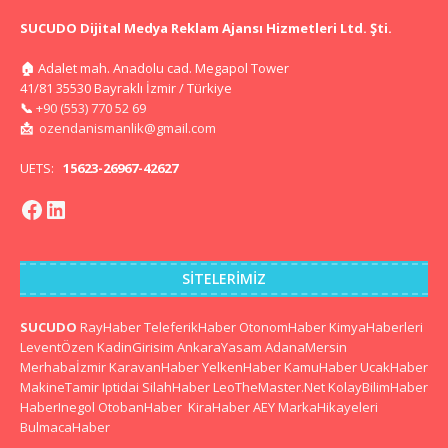
SUCUDO Dijital Medya Reklam Ajansı Hizmetleri Ltd. Şti.
🏠
Adalet mah. Anadolu cad. Megapol Tower
41/81 35530 Bayraklı İzmir / Türkiye
📞
+90 (553) 770 52 69
📩
ozendanismanlik@gmail.com
UETS:
15623-26967-42627
SITELERIMIZ
SUCUDO
RayHaber
TeleferikHaber
OtonomHaber
KimyaHaberleri
LeventÖzen
KadinGirisim
AnkaraYasam
AdanaMersin
Merhabaİzmir
KaravanHaber
YelkenHaber
KamuHaber
UcakHaber
MakineTamir
Iptidai
SilahHaber
LeoTheMaster.Net
KolayBilimHaber
HaberInegol
OtobanHaber
KiraHaber
AEY
MarkaHikayeleri
BulmacaHaber