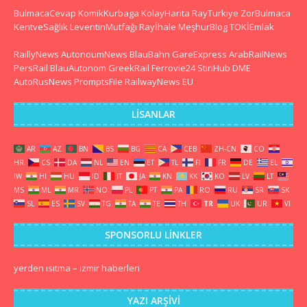
BulmacaCevap
KomikKurbaga
KolayHarita
RayTurkiye
ZorBulmaca
KentveSağlık
LeventinMutfağı
Rayİhale
MeşhurBlog
TOKİEmlak
RaillyNews
AutonoumNews
BlauBahn
GareExpress
ArabRailNews
PersRail
BlauAutonom
GreekRail
Ferrovie24
StiriHub
DME
AutoRusNews
PromptsFile
RailwayNews EU
LISANLAR
AR
AZ
BN
BS
BG
CA
CEB
ZH-CN
CO
HR
CS
DA
NL
EN
ET
TL
FI
FR
DE
EL
IW
HI
HU
ID
IT
JA
KN
KK
KO
LV
LT
MS
ML
MR
NO
PL
PT
PA
RO
RU
SR
SK
SL
ES
SV
TG
TA
TE
TH
TR
UK
UR
VI
SPONSORLU LINKLER
yerden ısıtma
–
izmir haberleri
YAZI ARŞIVI