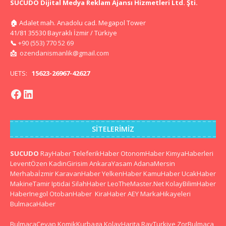
SUCUDO Dijital Medya Reklam Ajansı Hizmetleri Ltd. Şti.
🏠
Adalet mah. Anadolu cad. Megapol Tower
41/81 35530 Bayraklı İzmir / Türkiye
📞
+90 (553) 770 52 69
📩
ozendanismanlik@gmail.com
UETS:
15623-26967-42627
SITELERIMIZ
SUCUDO
RayHaber
TeleferikHaber
OtonomHaber
KimyaHaberleri
LeventÖzen
KadinGirisim
AnkaraYasam
AdanaMersin
Merhabaİzmir
KaravanHaber
YelkenHaber
KamuHaber
UcakHaber
MakineTamir
Iptidai
SilahHaber
LeoTheMaster.Net
KolayBilimHaber
HaberInegol
OtobanHaber
KiraHaber
AEY
MarkaHikayeleri
BulmacaHaber
BulmacaCevap
KomikKurbaga
KolayHarita
RayTurkiye
ZorBulmaca