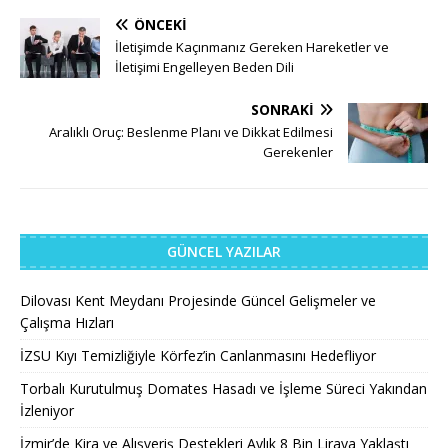
ÖNCEKI
İletişimde Kaçınmanız Gereken Hareketler ve
İletişimi Engelleyen Beden Dili
SONRAKI
Aralıklı Oruç: Beslenme Planı ve Dikkat Edilmesi
Gerekenler
GÜNCEL YAZILAR
Dilovası Kent Meydanı Projesinde Güncel Gelişmeler ve
Çalışma Hızları
İZSU Kıyı Temizliğiyle Körfez’in Canlanmasını Hedefliyor
Torbalı Kurutulmuş Domates Hasadı ve İşleme Süreci Yakından
İzleniyor
İzmir’de Kira ve Alışveriş Destekleri Aylık 8 Bin Liraya Yaklaştı