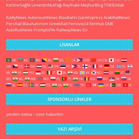
KentveSağlık
LeventinMutfağı
Rayİhale
MeşhurBlog
TOKİEmlak
RaillyNews
AutonoumNews
BlauBahn
GareExpress
ArabRailNews
PersRail
BlauAutonom
GreekRail
Ferrovie24
StiriHub
DME
AutoRusNews
PromptsFile
RailwayNews EU
LISANLAR
AR
AZ
BN
BS
BG
CA
CEB
ZH-CN
CO
HR
CS
DA
NL
EN
ET
TL
FI
FR
DE
EL
IW
HI
HU
ID
IT
JA
KN
KK
KO
LV
LT
MS
ML
MR
NO
PL
PT
PA
RO
RU
SR
SK
SL
ES
SV
TG
TA
TE
TH
TR
UK
UR
VI
SPONSORLU LINKLER
yerden ısıtma
–
izmir haberleri
YAZI ARŞIVI