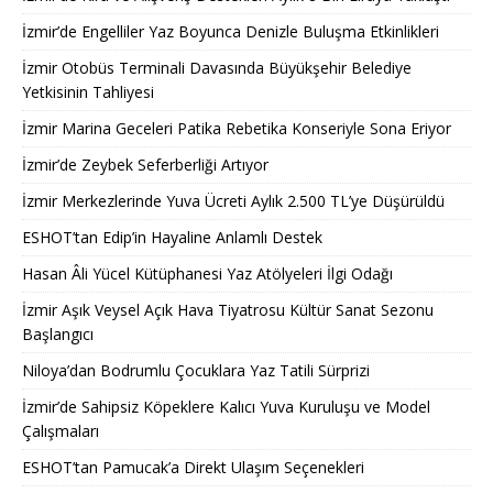
İzmir’de Engelliler Yaz Boyunca Denizle Buluşma Etkinlikleri
İzmir Otobüs Terminali Davasında Büyükşehir Belediye
Yetkisinin Tahliyesi
İzmir Marina Geceleri Patika Rebetika Konseriyle Sona Eriyor
İzmir’de Zeybek Seferberliği Artıyor
İzmir Merkezlerinde Yuva Ücreti Aylık 2.500 TL’ye Düşürüldü
ESHOT’tan Edip’in Hayaline Anlamlı Destek
Hasan Âli Yücel Kütüphanesi Yaz Atölyeleri İlgi Odağı
İzmir Aşık Veysel Açık Hava Tiyatrosu Kültür Sanat Sezonu
Başlangıcı
Niloya’dan Bodrumlu Çocuklara Yaz Tatili Sürprizi
İzmir’de Sahipsiz Köpeklere Kalıcı Yuva Kuruluşu ve Model
Çalışmaları
ESHOT’tan Pamucak’a Direkt Ulaşım Seçenekleri