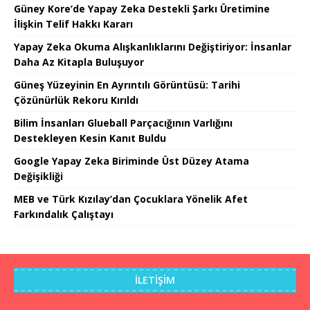
Güney Kore’de Yapay Zeka Destekli Şarkı Üretimine
İlişkin Telif Hakkı Kararı
Yapay Zeka Okuma Alışkanlıklarını Değiştiriyor: İnsanlar
Daha Az Kitapla Buluşuyor
Güneş Yüzeyinin En Ayrıntılı Görüntüsü: Tarihi
Çözünürlük Rekoru Kırıldı
Bilim İnsanları Glueball Parçacığının Varlığını
Destekleyen Kesin Kanıt Buldu
Google Yapay Zeka Biriminde Üst Düzey Atama
Değişikliği
MEB ve Türk Kızılay’dan Çocuklara Yönelik Afet
Farkındalık Çalıştayı
İLETIŞIM