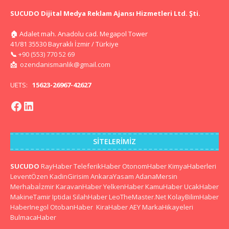
SUCUDO Dijital Medya Reklam Ajansı Hizmetleri Ltd. Şti.
🏠
Adalet mah. Anadolu cad. Megapol Tower
41/81 35530 Bayraklı İzmir / Türkiye
📞
+90 (553) 770 52 69
📩
ozendanismanlik@gmail.com
UETS:
15623-26967-42627
SITELERIMIZ
SUCUDO
RayHaber
TeleferikHaber
OtonomHaber
KimyaHaberleri
LeventÖzen
KadinGirisim
AnkaraYasam
AdanaMersin
Merhabaİzmir
KaravanHaber
YelkenHaber
KamuHaber
UcakHaber
MakineTamir
Iptidai
SilahHaber
LeoTheMaster.Net
KolayBilimHaber
HaberInegol
OtobanHaber
KiraHaber
AEY
MarkaHikayeleri
BulmacaHaber