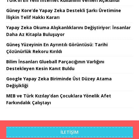
TÜİK’in En Yeni İnternet Kullanımı Verileri Açıklandı
Güney Kore’de Yapay Zeka Destekli Şarkı Üretimine
İlişkin Telif Hakkı Kararı
Yapay Zeka Okuma Alışkanlıklarını Değiştiriyor: İnsanlar
Daha Az Kitapla Buluşuyor
Güneş Yüzeyinin En Ayrıntılı Görüntüsü: Tarihi
Çözünürlük Rekoru Kırıldı
Bilim İnsanları Glueball Parçacığının Varlığını
Destekleyen Kesin Kanıt Buldu
Google Yapay Zeka Biriminde Üst Düzey Atama
Değişikliği
MEB ve Türk Kızılay’dan Çocuklara Yönelik Afet
Farkındalık Çalıştayı
İLETIŞIM