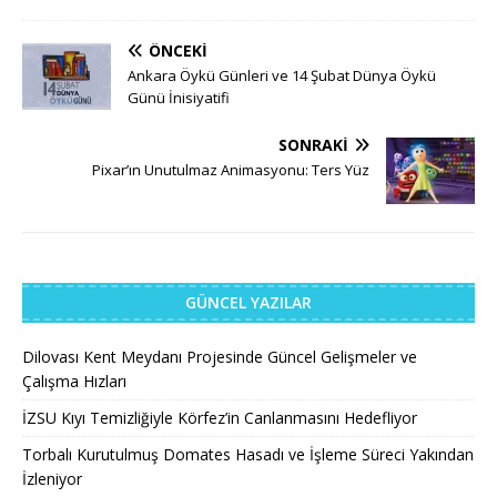
ÖNCEKI
Ankara Öykü Günleri ve 14 Şubat Dünya Öykü
Günü İnisiyatifi
SONRAKI
Pixar’ın Unutulmaz Animasyonu: Ters Yüz
GÜNCEL YAZILAR
Dilovası Kent Meydanı Projesinde Güncel Gelişmeler ve
Çalışma Hızları
İZSU Kıyı Temizliğiyle Körfez’in Canlanmasını Hedefliyor
Torbalı Kurutulmuş Domates Hasadı ve İşleme Süreci Yakından
İzleniyor