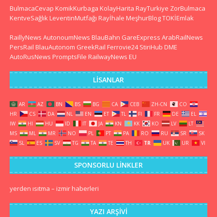
BulmacaCevap
KomikKurbaga
KolayHarita
RayTurkiye
ZorBulmaca
KentveSağlık
LeventinMutfağı
Rayİhale
MeşhurBlog
TOKİEmlak
RaillyNews
AutonoumNews
BlauBahn
GareExpress
ArabRailNews
PersRail
BlauAutonom
GreekRail
Ferrovie24
StiriHub
DME
AutoRusNews
PromptsFile
RailwayNews EU
LISANLAR
AR
AZ
BN
BS
BG
CA
CEB
ZH-CN
CO
HR
CS
DA
NL
EN
ET
TL
FI
FR
DE
EL
IW
HI
HU
ID
IT
JA
KN
KK
KO
LV
LT
MS
ML
MR
NO
PL
PT
PA
RO
RU
SR
SK
SL
ES
SV
TG
TA
TE
TH
TR
UK
UR
VI
SPONSORLU LINKLER
yerden ısıtma
–
izmir haberleri
YAZI ARŞIVI