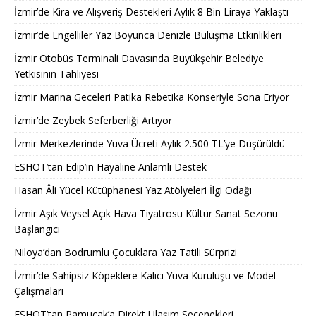
İzmir’de Kira ve Alışveriş Destekleri Aylık 8 Bin Liraya Yaklaştı
İzmir’de Engelliler Yaz Boyunca Denizle Buluşma Etkinlikleri
İzmir Otobüs Terminali Davasında Büyükşehir Belediye
Yetkisinin Tahliyesi
İzmir Marina Geceleri Patika Rebetika Konseriyle Sona Eriyor
İzmir’de Zeybek Seferberliği Artıyor
İzmir Merkezlerinde Yuva Ücreti Aylık 2.500 TL’ye Düşürüldü
ESHOT’tan Edip’in Hayaline Anlamlı Destek
Hasan Âli Yücel Kütüphanesi Yaz Atölyeleri İlgi Odağı
İzmir Aşık Veysel Açık Hava Tiyatrosu Kültür Sanat Sezonu
Başlangıcı
Niloya’dan Bodrumlu Çocuklara Yaz Tatili Sürprizi
İzmir’de Sahipsiz Köpeklere Kalıcı Yuva Kuruluşu ve Model
Çalışmaları
ESHOT’tan Pamucak’a Direkt Ulaşım Seçenekleri