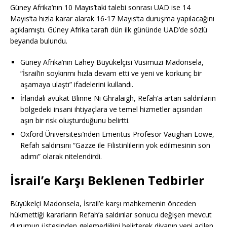
Güney Afrika’nın 10 Mayıs’taki talebi sonrası UAD ise 14
Mayıs’ta hızla karar alarak 16-17 Mayıs’ta duruşma yapılacağını
açıklamıştı. Güney Afrika tarafı dün ilk gününde UAD’de sözlü
beyanda bulundu.
Güney Afrika’nın Lahey Büyükelçisi Vusimuzi Madonsela,
“İsrail’in soykırımı hızla devam etti ve yeni ve korkunç bir
aşamaya ulaştı” ifadelerini kullandı.
İrlandalı avukat Blinne Ni Ghralaigh, Refah’a artan saldırıların
bölgedeki insani ihtiyaçlara ve temel hizmetler açısından
aşırı bir risk oluşturduğunu belirtti.
Oxford Üniversitesi’nden Emeritus Profesör Vaughan Lowe,
Refah saldırısını “Gazze ile Filistinlilerin yok edilmesinin son
adımı” olarak nitelendirdi.
İsrail’e Karşı Beklenen Tedbirler
Büyükelçi Madonsela, İsrail’e karşı mahkemenin önceden
hükmettiği kararların Refah’a saldırılar sonucu değişen mevcut
durumun üstesinden gelemediğini belirterek divanın yeni acilen