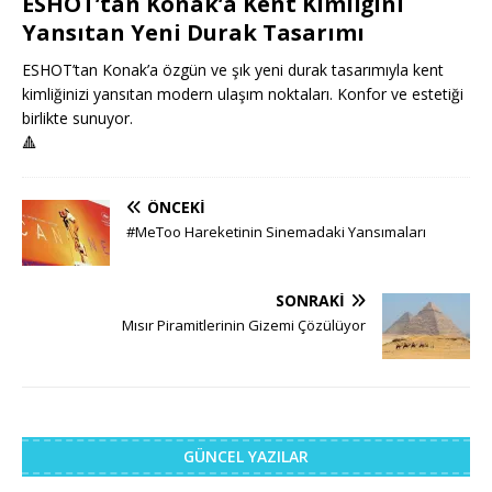
ESHOT’tan Konak’a Kent Kimliğini
Yansıtan Yeni Durak Tasarımı
ESHOT’tan Konak’a özgün ve şık yeni durak tasarımıyla kent
kimliğinizi yansıtan modern ulaşım noktaları. Konfor ve estetiği
birlikte sunuyor.
🔺
ÖNCEKI
#MeToo Hareketinin Sinemadaki Yansımaları
SONRAKI
Mısır Piramitlerinin Gizemi Çözülüyor
GÜNCEL YAZILAR