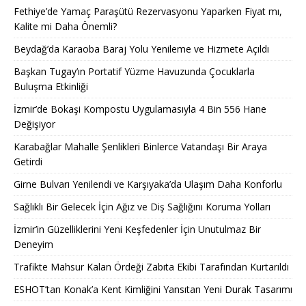
Fethiye’de Yamaç Paraşütü Rezervasyonu Yaparken Fiyat mı,
Kalite mi Daha Önemli?
Beydağ’da Karaoba Baraj Yolu Yenileme ve Hizmete Açıldı
Başkan Tugay’ın Portatif Yüzme Havuzunda Çocuklarla
Buluşma Etkinliği
İzmir’de Bokaşi Kompostu Uygulamasıyla 4 Bin 556 Hane
Değişiyor
Karabağlar Mahalle Şenlikleri Binlerce Vatandaşı Bir Araya
Getirdi
Girne Bulvarı Yenilendi ve Karşıyaka’da Ulaşım Daha Konforlu
Sağlıklı Bir Gelecek İçin Ağız ve Diş Sağlığını Koruma Yolları
İzmir’in Güzelliklerini Yeni Keşfedenler İçin Unutulmaz Bir
Deneyim
Trafikte Mahsur Kalan Ördeği Zabıta Ekibi Tarafından Kurtarıldı
ESHOT’tan Konak’a Kent Kimliğini Yansıtan Yeni Durak Tasarımı