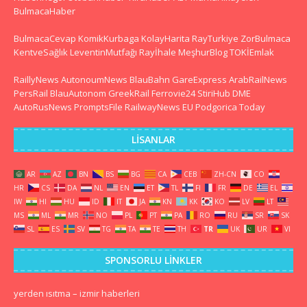
BulmacaHaber
BulmacaCevap
KomikKurbaga
KolayHarita
RayTurkiye
ZorBulmaca
KentveSağlık
LeventinMutfağı
Rayİhale
MeşhurBlog
TOKİEmlak
RaillyNews
AutonoumNews
BlauBahn
GareExpress
ArabRailNews
PersRail
BlauAutonom
GreekRail
Ferrovie24
StiriHub
DME
AutoRusNews
PromptsFile
RailwayNews EU
Podgorica Today
LISANLAR
AR
AZ
BN
BS
BG
CA
CEB
ZH-CN
CO
HR
CS
DA
NL
EN
ET
TL
FI
FR
DE
EL
IW
HI
HU
ID
IT
JA
KN
KK
KO
LV
LT
MS
ML
MR
NO
PL
PT
PA
RO
RU
SR
SK
SL
ES
SV
TG
TA
TE
TH
TR
UK
UR
VI
SPONSORLU LINKLER
yerden ısıtma
–
izmir haberleri