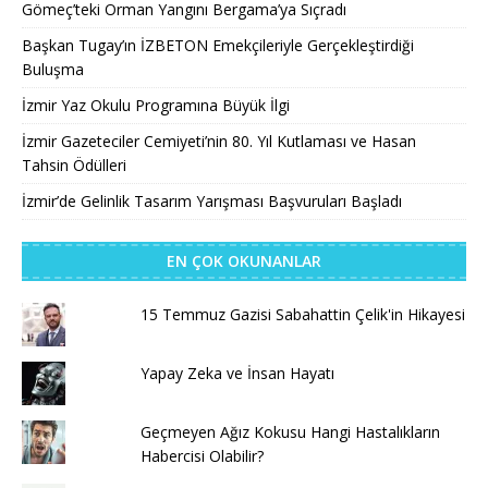
Gömeç’teki Orman Yangını Bergama’ya Sıçradı
Başkan Tugay’ın İZBETON Emekçileriyle Gerçekleştirdiği
Buluşma
İzmir Yaz Okulu Programına Büyük İlgi
İzmir Gazeteciler Cemiyeti’nin 80. Yıl Kutlaması ve Hasan
Tahsin Ödülleri
İzmir’de Gelinlik Tasarım Yarışması Başvuruları Başladı
EN ÇOK OKUNANLAR
15 Temmuz Gazisi Sabahattin Çelik'in Hikayesi
Yapay Zeka ve İnsan Hayatı
Geçmeyen Ağız Kokusu Hangi Hastalıkların
Habercisi Olabilir?