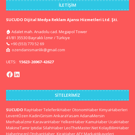
İLETIŞIM
SUCUDO Dijital Medya Reklam Ajansı Hizmetleri Ltd. Şti.
🏠
Adalet mah. Anadolu cad. Megapol Tower
41/81 35530 Bayraklı İzmir / Türkiye
📞
+90 (553) 770 52 69
📩
ozendanismanlik@gmail.com
UETS:
15623-26967-42627
SITELERIMIZ
SUCUDO
RayHaber
TeleferikHaber
OtonomHaber
KimyaHaberleri
LeventÖzen
KadinGirisim
AnkaraYasam
AdanaMersin
Merhabaİzmir
KaravanHaber
YelkenHaber
KamuHaber
UcakHaber
MakineTamir
Iptidai
SilahHaber
LeoTheMaster.Net
KolayBilimHaber
HaberInegol
OtobanHaber
KiraHaber
AEY
MarkaHikayeleri