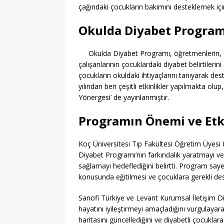
çağındaki çocukların bakımını desteklemek için
Okulda Diyabet Program
Okulda Diyabet Programı, öğretmenlerin, oku
çalışanlarının çocuklardaki diyabet belirtilerin
çocukların okuldaki ihtiyaçlarını tanıyarak
yılından beri çeşitli etkinlikler yapılmakta olu
Yönergesi’ de yayınlanmıştır.
Programın Önemi ve Etki
Koç Üniversitesi Tıp Fakültesi Öğretim Üyesi
Diyabet Programı’nın farkındalık yaratmayı ve
sağlamayı hedeflediğini belirtti. Program say
konusunda eğitilmesi ve çocuklara gerekli d
Sanofi Türkiye ve Levant Kurumsal İletişim Di
hayatını iyileştirmeyi amaçladığını vurgulayara
haritasını güncellediğini ve diyabetli çocuklara 