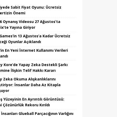
iyede Sabit Fiyat Oyunu: Ücretsiz
ertizin Önemi
6 Oynanış Videosu 27 Ağustos’ta
ix’te Yayına Giriyor
 Games’in 13 Ağustos’a Kadar Ücretsiz
ceği Oyunlar Açıklandı
in En Yeni İnternet Kullanımı Verileri
landı
y Kore’de Yapay Zeka Destekli Şarkı
mine İlişkin Telif Hakkı Kararı
y Zeka Okuma Alışkanlıklarını
tiriyor: İnsanlar Daha Az Kitapla
şuyor
ş Yüzeyinin En Ayrıntılı Görüntüsü:
hi Çözünürlük Rekoru Kırıldı
 İnsanları Glueball Parçacığının Varlığını