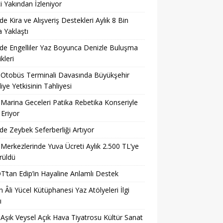
i Yakından İzleniyor
’de Kira ve Alışveriş Destekleri Aylık 8 Bin
a Yaklaştı
’de Engelliler Yaz Boyunca Denizle Buluşma
ikleri
 Otobüs Terminali Davasında Büyükşehir
iye Yetkisinin Tahliyesi
 Marina Geceleri Patika Rebetika Konseriyle
Eriyor
’de Zeybek Seferberliği Artıyor
 Merkezlerinde Yuva Ücreti Aylık 2.500 TL’ye
rüldü
’tan Edip’in Hayaline Anlamlı Destek
 Âli Yücel Kütüphanesi Yaz Atölyeleri İlgi
ı
 Aşık Veysel Açık Hava Tiyatrosu Kültür Sanat