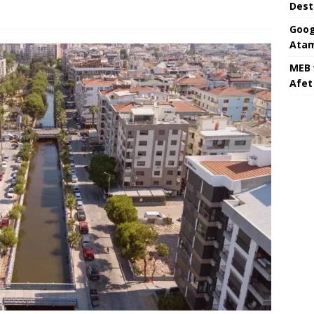
Dest
Goog
Atam
MEB 
Afet 