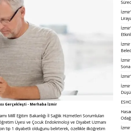
Sürec
İzmir
Liray
İzmir
Etkinl
İzmir
Beled
İzmir
Sona 
İzmir
İzmir
Düşü
ESHOT
sı Gerçekleşti - Merhaba İzmir
Hasan
ı Millî Eğitim Bakanlığı İl Sağlık Hizmetleri Sorumluları
Odağ
i Öğretim Üyesi ve Çocuk Endokrinoloji ve Diyabet Uzmanı
İzmir
in tip 1 diyabetli olduğunu belirterek, özellikle ilköğretim