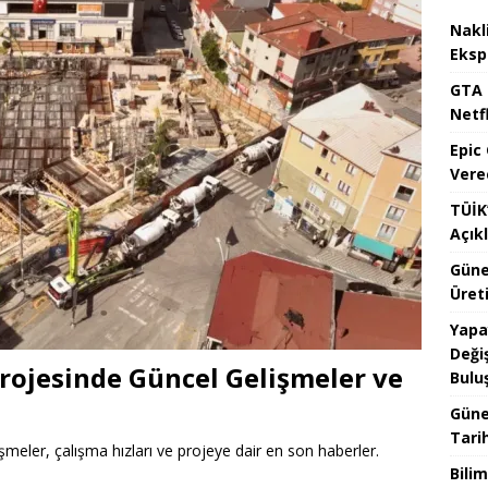
Nakl
Eksp
GTA 
Netfl
Epic
Vere
TÜİK’
Açık
Güne
Üreti
Yapa
Değiş
rojesinde Güncel Gelişmeler ve
Bulu
Güne
Tari
meler, çalışma hızları ve projeye dair en son haberler.
Bilim