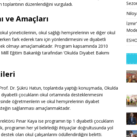
Sezon
 toplantının düzenlendiğini vurguladı.
Niloy
ı ve Amaçları
İzmir
Model
l yöneticilerinin, okul sağlığı hemşirelerinin ve diğer okul
i erken fark ederek tanı için yönlendirmesini ve diyabetli
ESHOT
 destek olmayı amaçlamaktadır. Program kapsamında 2010
p, Millî Eğitim Bakanlığı tarafından ‘Okulda Diyabet Bakımı
leri
 Prof. Dr. Şükrü Hatun, toplantıda yaptığı konuşmada, Okulda
 diyabetli çocukların okul ortamında desteklenmesini
esinde öğretmenlerin ve okul hemşirelerinin diyabet
esteğin sağlanması amaçlanmaktadır.
rektörü Pınar Kaya ise programın tip 1 diyabetli çocukların
k, programın her yıl belirlediği ihtiyaçlar doğrultusunda yol
destek olan okul çalışanlarını ödüllendirdiğini belirtti.