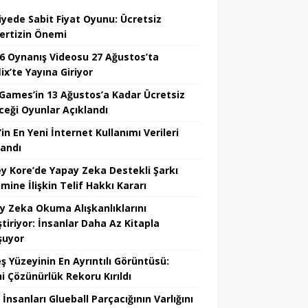
iyede Sabit Fiyat Oyunu: Ücretsiz
ertizin Önemi
6 Oynanış Videosu 27 Ağustos’ta
ix’te Yayına Giriyor
 Games’in 13 Ağustos’a Kadar Ücretsiz
ceği Oyunlar Açıklandı
in En Yeni İnternet Kullanımı Verileri
landı
y Kore’de Yapay Zeka Destekli Şarkı
mine İlişkin Telif Hakkı Kararı
y Zeka Okuma Alışkanlıklarını
tiriyor: İnsanlar Daha Az Kitapla
şuyor
ş Yüzeyinin En Ayrıntılı Görüntüsü:
hi Çözünürlük Rekoru Kırıldı
 İnsanları Glueball Parçacığının Varlığını