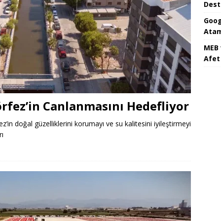
Dest
Goog
Atam
MEB 
Afet 
örfez’in Canlanmasını Hedefliyor
ez’in doğal güzelliklerini korumayı ve su kalitesini iyileştirmeyi
rı