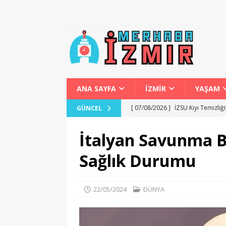
ANA SAYFA
İZMİR
YAŞAM
[ 07/08/2026 ]
İZSU Kıyı Temizliğ
GÜNCEL
[ 07/08/2026 ]
Torbalı Kurutulmu
İtalyan Savunma B
[ 06/08/2026 ]
İzmir’de Kira ve Al
Sağlık Durumu
[ 06/08/2026 ]
İzmir’de Engellile
[ 07/08/2026 ]
Dilovası Kent Mey
22/05/2024
DÜNYA