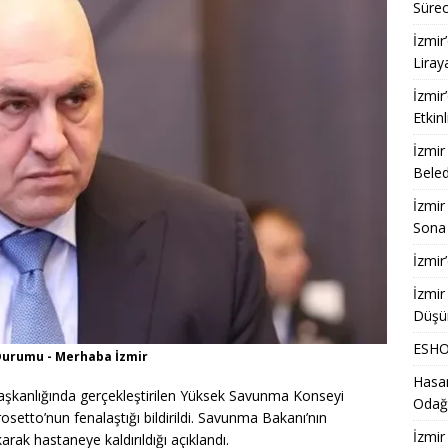
Sürec
İzmir
Liray
İzmir
Etkinl
İzmir
Beled
İzmir
Sona 
İzmir
İzmir
Düşü
ESHOT
Durumu - Merhaba İzmir
Hasan
başkanlığında gerçekleştirilen Yüksek Savunma Konseyi
Odağ
setto’nun fenalaştığı bildirildi. Savunma Bakanı’nın
İzmir
rak hastaneye kaldırıldığı açıklandı.