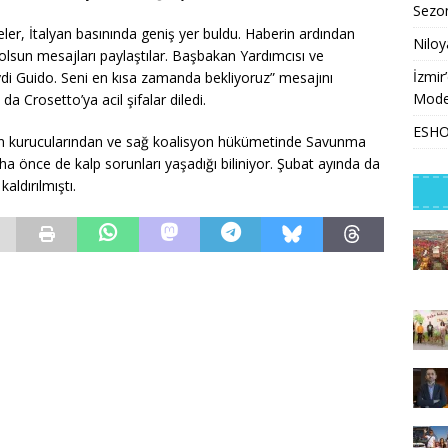
Sezon
eler, İtalyan basınında geniş yer buldu. Haberin ardından
Niloy
olsun mesajları paylaştılar. Başbakan Yardımcısı ve
İzmir
ydi Guido. Seni en kısa zamanda bekliyoruz” mesajını
Model
da Crosetto’ya acil şifalar diledi.
ESHOT
i’nin kurucularından ve sağ koalisyon hükümetinde Savunma
a önce de kalp sorunları yaşadığı biliniyor. Şubat ayında da
aldırılmıştı.