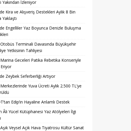
i Yakından İzleniyor
’de Kira ve Alışveriş Destekleri Aylık 8 Bin
a Yaklaştı
’de Engelliler Yaz Boyunca Denizle Buluşma
ikleri
 Otobüs Terminali Davasında Büyükşehir
iye Yetkisinin Tahliyesi
 Marina Geceleri Patika Rebetika Konseriyle
Eriyor
’de Zeybek Seferberliği Artıyor
 Merkezlerinde Yuva Ücreti Aylık 2.500 TL’ye
rüldü
’tan Edip’in Hayaline Anlamlı Destek
 Âli Yücel Kütüphanesi Yaz Atölyeleri İlgi
ı
 Aşık Veysel Açık Hava Tiyatrosu Kültür Sanat