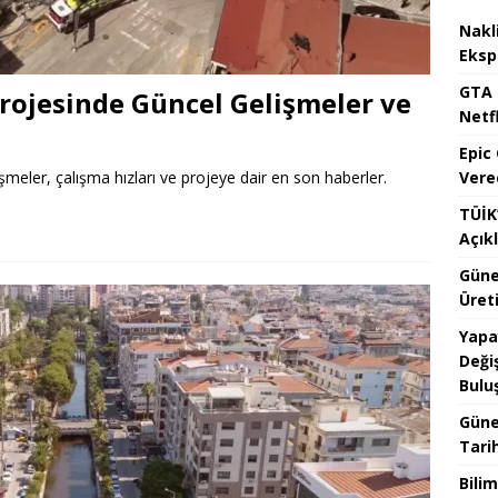
Nakl
Eksp
GTA 
rojesinde Güncel Gelişmeler ve
Netfl
Epic
Vere
meler, çalışma hızları ve projeye dair en son haberler.
TÜİK’
Açık
Güne
Üreti
Yapa
Değiş
Bulu
Güne
Tari
Bilim