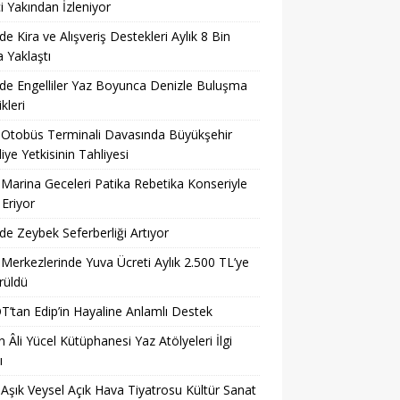
i Yakından İzleniyor
’de Kira ve Alışveriş Destekleri Aylık 8 Bin
a Yaklaştı
’de Engelliler Yaz Boyunca Denizle Buluşma
ikleri
 Otobüs Terminali Davasında Büyükşehir
iye Yetkisinin Tahliyesi
 Marina Geceleri Patika Rebetika Konseriyle
Eriyor
’de Zeybek Seferberliği Artıyor
 Merkezlerinde Yuva Ücreti Aylık 2.500 TL’ye
rüldü
’tan Edip’in Hayaline Anlamlı Destek
 Âli Yücel Kütüphanesi Yaz Atölyeleri İlgi
ı
 Aşık Veysel Açık Hava Tiyatrosu Kültür Sanat