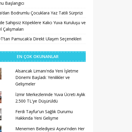
u Başlangıcı
a’dan Bodrumlu Çocuklara Yaz Tatili Sürprizi
’de Sahipsiz Köpeklere Kalıcı Yuva Kuruluşu ve
 Çalışmaları
’tan Pamucak’a Direkt Ulaşım Seçenekleri
EN ÇOK OKUNANLAR
Alsancak Limanı'nda Yeni İşletme
Dönemi Başladı: Yenilikler ve
Gelişmeler
İzmir Merkezlerinde Yuva Ücreti Aylık
2.500 TL'ye Düşürüldü
Ferdi Tayfur'un Sağlık Durumu
Hakkında Yeni Gelişme
Menemen Belediyesi Aşevi'nden Her