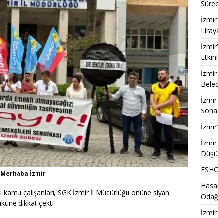
Sürec
İzmir
Liray
İzmir
Etkinl
İzmir
Beled
İzmir
Sona 
İzmir
İzmir
Düşü
ESHOT
- Merhaba İzmir
Hasan
i kamu çalışanları, SGK İzmir İl Müdürlüğü önüne siyah
Odağ
küne dikkat çekti.
İzmir