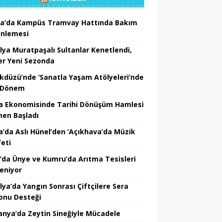
a’da Kampüs Tramvay Hattında Bakım
nlemesi
lya Muratpaşalı Sultanlar Kenetlendi,
er Yeni Sezonda
ikdüzü’nde ‘Sanatla Yaşam Atölyeleri’nde
 Dönem
a Ekonomisinde Tarihi Dönüşüm Hamlesi
en Başladı
a’da Aslı Hünel’den ‘Açıkhava’da Müzik
feti
’da Ünye ve Kumru’da Arıtma Tesisleri
leniyor
lya’da Yangın Sonrası Çiftçilere Sera
onu Desteği
nya’da Zeytin Sineğiyle Mücadele