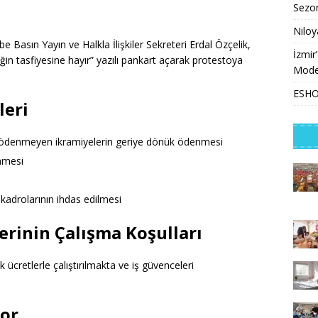
ı
Sezon
Niloy
 Basın Yayın ve Halkla İlişkiler Sekreteri Erdal Özçelik,
İzmir
n tasfiyesine hayır” yazılı pankart açarak protestoya
Model
ESHOT
leri
denmeyen ikramiyelerin geriye dönük ödenmesi
nmesi
kadrolarının ihdas edilmesi
erinin Çalışma Koşulları
ücretlerle çalıştırılmakta ve iş güvenceleri
or