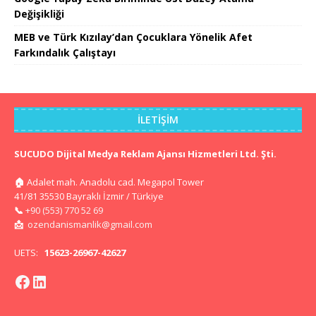
Değişikliği
MEB ve Türk Kızılay’dan Çocuklara Yönelik Afet
Farkındalık Çalıştayı
İLETIŞIM
SUCUDO Dijital Medya Reklam Ajansı Hizmetleri Ltd. Şti.
🏠
Adalet mah. Anadolu cad. Megapol Tower
41/81 35530 Bayraklı İzmir / Türkiye
📞
+90 (553) 770 52 69
📩
ozendanismanlik@gmail.com
UETS:
15623-26967-42627