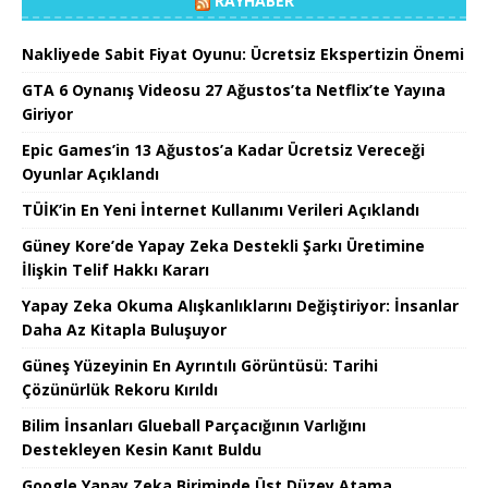
RAYHABER
Nakliyede Sabit Fiyat Oyunu: Ücretsiz Ekspertizin Önemi
GTA 6 Oynanış Videosu 27 Ağustos’ta Netflix’te Yayına
Giriyor
Epic Games’in 13 Ağustos’a Kadar Ücretsiz Vereceği
Oyunlar Açıklandı
TÜİK’in En Yeni İnternet Kullanımı Verileri Açıklandı
Güney Kore’de Yapay Zeka Destekli Şarkı Üretimine
İlişkin Telif Hakkı Kararı
Yapay Zeka Okuma Alışkanlıklarını Değiştiriyor: İnsanlar
Daha Az Kitapla Buluşuyor
Güneş Yüzeyinin En Ayrıntılı Görüntüsü: Tarihi
Çözünürlük Rekoru Kırıldı
Bilim İnsanları Glueball Parçacığının Varlığını
Destekleyen Kesin Kanıt Buldu
Google Yapay Zeka Biriminde Üst Düzey Atama