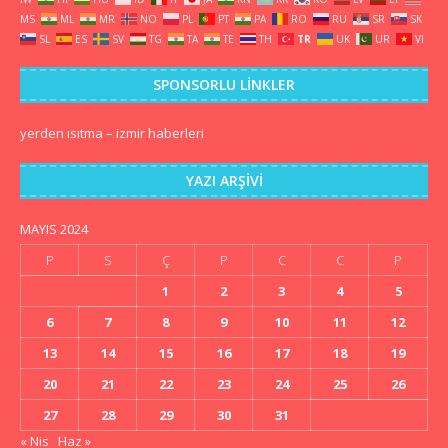
MS
ML
MR
NO
PL
PT
PA
RO
RU
SR
SK
SL
ES
SV
TG
TA
TE
TH
TR
UK
UR
VI
SPONSORLU LINKLER
yerden ısıtma
–
izmir haberleri
YAZI ARŞIVI
MAYIS 2024
P
S
Ç
P
C
C
P
1
2
3
4
5
6
7
8
9
10
11
12
13
14
15
16
17
18
19
20
21
22
23
24
25
26
27
28
29
30
31
« Nis
Haz »