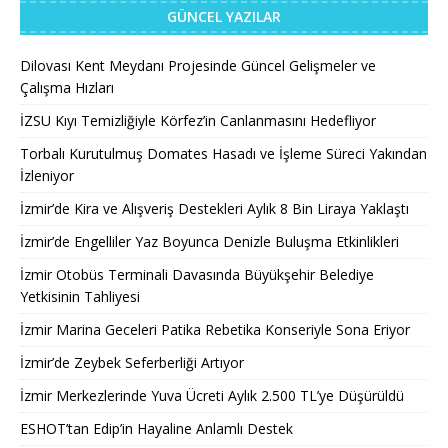
GÜNCEL YAZILAR
Dilovası Kent Meydanı Projesinde Güncel Gelişmeler ve
Çalışma Hızları
İZSU Kıyı Temizliğiyle Körfez’in Canlanmasını Hedefliyor
Torbalı Kurutulmuş Domates Hasadı ve İşleme Süreci Yakından
İzleniyor
İzmir’de Kira ve Alışveriş Destekleri Aylık 8 Bin Liraya Yaklaştı
İzmir’de Engelliler Yaz Boyunca Denizle Buluşma Etkinlikleri
İzmir Otobüs Terminali Davasında Büyükşehir Belediye
Yetkisinin Tahliyesi
İzmir Marina Geceleri Patika Rebetika Konseriyle Sona Eriyor
İzmir’de Zeybek Seferberliği Artıyor
İzmir Merkezlerinde Yuva Ücreti Aylık 2.500 TL’ye Düşürüldü
ESHOT’tan Edip’in Hayaline Anlamlı Destek