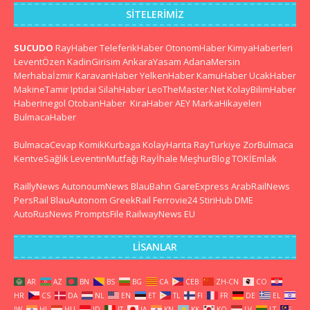
SITELERIMIZ
SUCUDO
RayHaber
TeleferikHaber
OtonomHaber
KimyaHaberleri
LeventÖzen
KadinGirisim
AnkaraYasam
AdanaMersin
Merhabaİzmir
KaravanHaber
YelkenHaber
KamuHaber
UcakHaber
MakineTamir
Iptidai
SilahHaber
LeoTheMaster.Net
KolayBilimHaber
HaberInegol
OtobanHaber
KiraHaber
AEY
MarkaHikayeleri
BulmacaHaber
BulmacaCevap
KomikKurbaga
KolayHarita
RayTurkiye
ZorBulmaca
KentveSağlık
LeventinMutfağı
Rayİhale
MeşhurBlog
TOKİEmlak
RaillyNews
AutonoumNews
BlauBahn
GareExpress
ArabRailNews
PersRail
BlauAutonom
GreekRail
Ferrovie24
StiriHub
DME
AutoRusNews
PromptsFile
RailwayNews EU
LISANLAR
AR
AZ
BN
BS
BG
CA
CEB
ZH-CN
CO
HR
CS
DA
NL
EN
ET
TL
FI
FR
DE
EL
IW
HI
HU
ID
IT
JA
KN
KK
KO
LV
LT