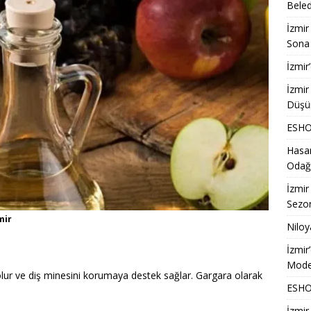
Beled
İzmir
Sona 
İzmir
İzmir
Düşü
ESHOT
Hasan
Odağ
İzmir
Sezon
mir
Niloy
İzmir
Model
olur ve diş minesini korumaya destek sağlar. Gargara olarak
ESHOT
İzmir