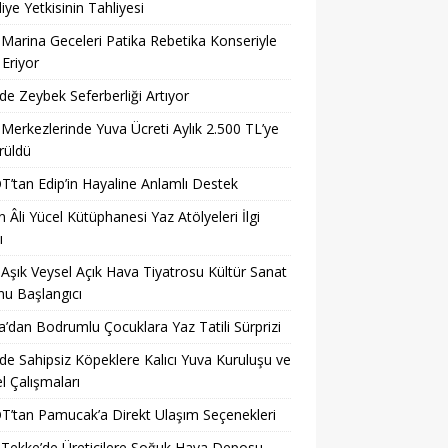
iye Yetkisinin Tahliyesi
 Marina Geceleri Patika Rebetika Konseriyle
Eriyor
’de Zeybek Seferberliği Artıyor
 Merkezlerinde Yuva Ücreti Aylık 2.500 TL’ye
rüldü
’tan Edip’in Hayaline Anlamlı Destek
 Âli Yücel Kütüphanesi Yaz Atölyeleri İlgi
ı
 Aşık Veysel Açık Hava Tiyatrosu Kültür Sanat
u Başlangıcı
a’dan Bodrumlu Çocuklara Yaz Tatili Sürprizi
’de Sahipsiz Köpeklere Kalıcı Yuva Kuruluşu ve
 Çalışmaları
’tan Pamucak’a Direkt Ulaşım Seçenekleri
 Tekke’de Üreticilere Soğuk Hava Deposu