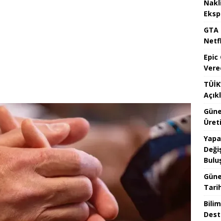
Nakl
Eksp
GTA 
Netfl
Epic
Vere
TÜİK’
Açık
Güne
Üreti
Yapa
Değiş
Bulu
Güne
Tari
Bilim
Dest