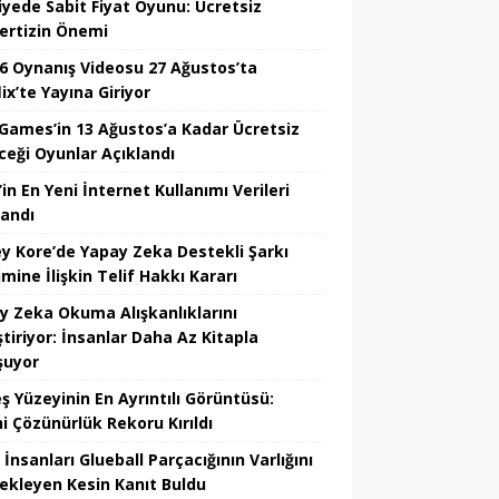
iyede Sabit Fiyat Oyunu: Ücretsiz
ertizin Önemi
6 Oynanış Videosu 27 Ağustos’ta
ix’te Yayına Giriyor
 Games’in 13 Ağustos’a Kadar Ücretsiz
ceği Oyunlar Açıklandı
in En Yeni İnternet Kullanımı Verileri
landı
y Kore’de Yapay Zeka Destekli Şarkı
mine İlişkin Telif Hakkı Kararı
y Zeka Okuma Alışkanlıklarını
tiriyor: İnsanlar Daha Az Kitapla
şuyor
ş Yüzeyinin En Ayrıntılı Görüntüsü:
hi Çözünürlük Rekoru Kırıldı
 İnsanları Glueball Parçacığının Varlığını
ekleyen Kesin Kanıt Buldu