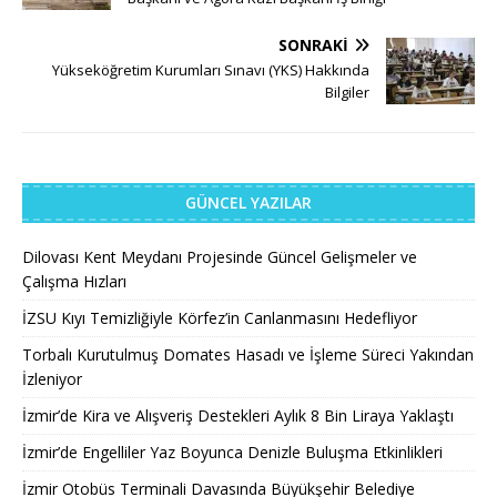
SONRAKI
Yükseköğretim Kurumları Sınavı (YKS) Hakkında
Bilgiler
GÜNCEL YAZILAR
Dilovası Kent Meydanı Projesinde Güncel Gelişmeler ve
Çalışma Hızları
İZSU Kıyı Temizliğiyle Körfez’in Canlanmasını Hedefliyor
Torbalı Kurutulmuş Domates Hasadı ve İşleme Süreci Yakından
İzleniyor
İzmir’de Kira ve Alışveriş Destekleri Aylık 8 Bin Liraya Yaklaştı
İzmir’de Engelliler Yaz Boyunca Denizle Buluşma Etkinlikleri
İzmir Otobüs Terminali Davasında Büyükşehir Belediye