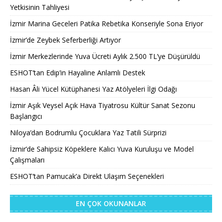
Yetkisinin Tahliyesi
İzmir Marina Geceleri Patika Rebetika Konseriyle Sona Eriyor
İzmir’de Zeybek Seferberliği Artıyor
İzmir Merkezlerinde Yuva Ücreti Aylık 2.500 TL’ye Düşürüldü
ESHOT’tan Edip’in Hayaline Anlamlı Destek
Hasan Âli Yücel Kütüphanesi Yaz Atölyeleri İlgi Odağı
İzmir Aşık Veysel Açık Hava Tiyatrosu Kültür Sanat Sezonu
Başlangıcı
Niloya’dan Bodrumlu Çocuklara Yaz Tatili Sürprizi
İzmir’de Sahipsiz Köpeklere Kalıcı Yuva Kuruluşu ve Model
Çalışmaları
ESHOT’tan Pamucak’a Direkt Ulaşım Seçenekleri
EN ÇOK OKUNANLAR