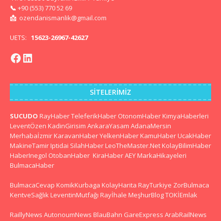
📞
+90 (553) 770 52 69
📩
ozendanismanlik@gmail.com
UETS:
15623-26967-42627
SITELERIMIZ
SUCUDO
RayHaber
TeleferikHaber
OtonomHaber
KimyaHaberleri
LeventÖzen
KadinGirisim
AnkaraYasam
AdanaMersin
Merhabaİzmir
KaravanHaber
YelkenHaber
KamuHaber
UcakHaber
MakineTamir
Iptidai
SilahHaber
LeoTheMaster.Net
KolayBilimHaber
HaberInegol
OtobanHaber
KiraHaber
AEY
MarkaHikayeleri
BulmacaHaber
BulmacaCevap
KomikKurbaga
KolayHarita
RayTurkiye
ZorBulmaca
KentveSağlık
LeventinMutfağı
Rayİhale
MeşhurBlog
TOKİEmlak
RaillyNews
AutonoumNews
BlauBahn
GareExpress
ArabRailNews