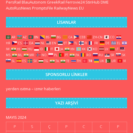
PersRail
BlauAutonom
GreekRail
Ferrovie24
StiriHub
DME
AutoRusNews
PromptsFile
RailwayNews EU
LISANLAR
AR
AZ
BN
BS
BG
CA
CEB
ZH-CN
CO
HR
CS
DA
NL
EN
ET
TL
FI
FR
DE
EL
IW
HI
HU
ID
IT
JA
KN
KK
KO
LV
LT
MS
ML
MR
NO
PL
PT
PA
RO
RU
SR
SK
SL
ES
SV
TG
TA
TE
TH
TR
UK
UR
VI
SPONSORLU LINKLER
yerden ısıtma
–
izmir haberleri
YAZI ARŞIVI
MAYIS 2024
P
S
Ç
P
C
C
P