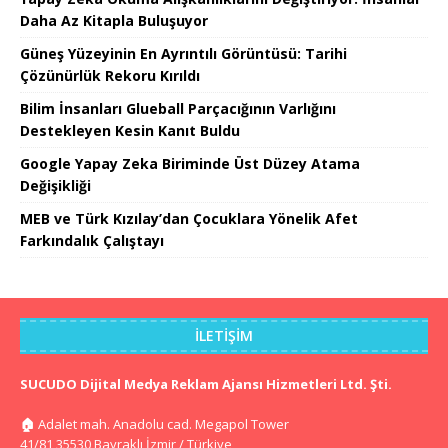
Daha Az Kitapla Buluşuyor
Güneş Yüzeyinin En Ayrıntılı Görüntüsü: Tarihi
Çözünürlük Rekoru Kırıldı
Bilim İnsanları Glueball Parçacığının Varlığını
Destekleyen Kesin Kanıt Buldu
Google Yapay Zeka Biriminde Üst Düzey Atama
Değişikliği
MEB ve Türk Kızılay’dan Çocuklara Yönelik Afet
Farkındalık Çalıştayı
İLETIŞIM
SUCUDO Dijital Medya Reklam Ajansı Hizmetleri Ltd. Şti.
🏠
Adalet mah. Anadolu cad. Megapol Tower
41/81 35530 Bayraklı İzmir / Türkiye