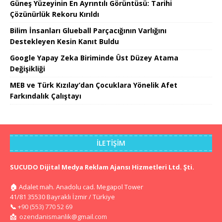
Güneş Yüzeyinin En Ayrıntılı Görüntüsü: Tarihi
Çözünürlük Rekoru Kırıldı
Bilim İnsanları Glueball Parçacığının Varlığını
Destekleyen Kesin Kanıt Buldu
Google Yapay Zeka Biriminde Üst Düzey Atama
Değişikliği
MEB ve Türk Kızılay’dan Çocuklara Yönelik Afet
Farkındalık Çalıştayı
İLETIŞIM
SUCUDO Dijital Medya Reklam Ajansı Hizmetleri Ltd. Şti.
🏠
Adalet mah. Anadolu cad. Megapol Tower
41/81 35530 Bayraklı İzmir / Türkiye
📞
+90 (553) 770 52 69
📩
ozendanismanlik@gmail.com