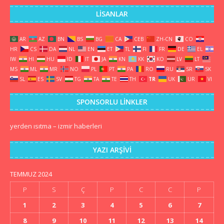
LISANLAR
AR
AZ
BN
BS
BG
CA
CEB
ZH-CN
CO
HR
CS
DA
NL
EN
ET
TL
FI
FR
DE
EL
IW
HI
HU
ID
IT
JA
KN
KK
KO
LV
LT
MS
ML
MR
NO
PL
PT
PA
RO
RU
SR
SK
SL
ES
SV
TG
TA
TE
TH
TR
UK
UR
VI
SPONSORLU LINKLER
yerden ısıtma
–
izmir haberleri
YAZI ARŞIVI
TEMMUZ 2024
P
S
Ç
P
C
C
P
1
2
3
4
5
6
7
8
9
10
11
12
13
14