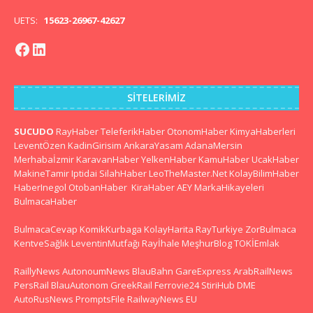
UETS:
15623-26967-42627
SITELERIMIZ
SUCUDO
RayHaber
TeleferikHaber
OtonomHaber
KimyaHaberleri
LeventÖzen
KadinGirisim
AnkaraYasam
AdanaMersin
Merhabaİzmir
KaravanHaber
YelkenHaber
KamuHaber
UcakHaber
MakineTamir
Iptidai
SilahHaber
LeoTheMaster.Net
KolayBilimHaber
HaberInegol
OtobanHaber
KiraHaber
AEY
MarkaHikayeleri
BulmacaHaber
BulmacaCevap
KomikKurbaga
KolayHarita
RayTurkiye
ZorBulmaca
KentveSağlık
LeventinMutfağı
Rayİhale
MeşhurBlog
TOKİEmlak
RaillyNews
AutonoumNews
BlauBahn
GareExpress
ArabRailNews
PersRail
BlauAutonom
GreekRail
Ferrovie24
StiriHub
DME
AutoRusNews
PromptsFile
RailwayNews EU