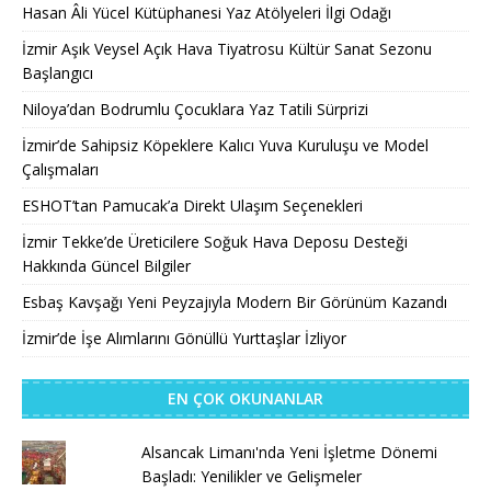
Hasan Âli Yücel Kütüphanesi Yaz Atölyeleri İlgi Odağı
İzmir Aşık Veysel Açık Hava Tiyatrosu Kültür Sanat Sezonu
Başlangıcı
Niloya’dan Bodrumlu Çocuklara Yaz Tatili Sürprizi
İzmir’de Sahipsiz Köpeklere Kalıcı Yuva Kuruluşu ve Model
Çalışmaları
ESHOT’tan Pamucak’a Direkt Ulaşım Seçenekleri
İzmir Tekke’de Üreticilere Soğuk Hava Deposu Desteği
Hakkında Güncel Bilgiler
Esbaş Kavşağı Yeni Peyzajıyla Modern Bir Görünüm Kazandı
İzmir’de İşe Alımlarını Gönüllü Yurttaşlar İzliyor
EN ÇOK OKUNANLAR
Alsancak Limanı'nda Yeni İşletme Dönemi
Başladı: Yenilikler ve Gelişmeler