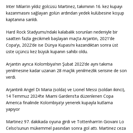
Inter Milan’ın yıldız golcüsü Martinez, takımının 16. kez kupayı
kazanmasını sağlayan golün ardından yedek kulübesine koşup
kaptanına sarıldı.
Hard Rock Stadyumu’ndaki kalabalık sorunları nedeniyle bir
saatten fazla gecikmeli başlayan maçta Arjantin, 2021’de
Copa’yı, 2022’de ise Dünya Kupası’nı kazandıktan sonra üst
üste üçüncü kez büyük kupanın sahibi oldu.
Arjantin ayrıca Kolombiya’nın Şubat 2022’de aynı takıma
yenilmesine kadar uzanan 28 maçlık yenilmezlik serisine de son
verdi.
Arjantinli Angel Di Maria (solda) ve Lionel Messi (soldan ikinci),
14 Temmuz 2024’te Miami Gardens’ta düzenlenen Copa
America finalinde Kolombiya’yı yenerek kupayla kutlama
yapıyor
Martinez 97. dakikada oyuna girdi ve Tottenham’ın Giovani Lo
Celso’sunun mükemmel pasından sonra gol attı. Martinez ceza