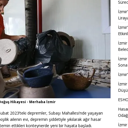
Sürec
İzmir
Liray
İzmir
Etkinl
İzmir
Beled
İzmir
Sona 
İzmir
İzmir
Düşü
ESHOT
oğuş Hikayesi - Merhaba İzmir
Hasan
at 2023’teki depremler, Subaşı Mahallesi’nde yaşayan
Odağ
işilik ailenin evi, depremin şiddetiyle yıkılarak ağır hasar
İzmir
temin ettikleri konteynerde yeni bir hayata başladı.