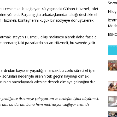
Sezon
 bütçesine katkı sağlayan 40 yaşındaki Gülhan Hüzmeli, afet
Niloy
lerine yöneldi. Başlangıçta arkadaşlarından aldığı destekle el
İzmir
an Hüzmeli, konteynerini küçük bir atölyeye dönüştürerek
Model
ESHOT
tmak isteyen Hüzmeli, dikiş makinesi alarak daha fazla el
ramanmaraş’taki pazarlarda satan Hüzmeli, bu sayede gelir
dından kayıplar yaşadığını, ancak bu zorlu süreci el işleri
lık sorunları nedeniyle ailenin tek geçim kaynağı olmak
nleri pazarlayarak ailesine destek olmaya çalıştığını dile
en geldiğince üretmeye çalışıyorum ve hedefim işimi büyütmek.
yorum, bu durum bana hem motivasyon sağlıyor hem de