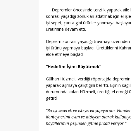
Depremler öncesinde terzilik yaparak aile
sonrası yaşadığı zorlukları atlatmak için el iş
işi sepet, çanta gibi ürünler yapmaya başlay
üretimine devam etti.
Deprem sonrası yaşadığı travmayı üzerinden a
işi ürünü yapmaya başladı. Ürettiklerini Kah
elde etmeye başladı.
“Hedefim İşimi Büyütmek”
Gülhan Hüzmeli, verdiği röportajda depremin ar
yaparak aşmaya çalıştığını belirtti. Eşinin sağ
durumunda kalan Hüzmeli, ürettiği el emeği ürü
getirdi.
“Bu işi severek ve isteyerek yapıyorum. Elimd
Konteynerimi evim ve atölyem olarak kullanı
hayallerimin peşinden gitme fırsatı veriyor.”