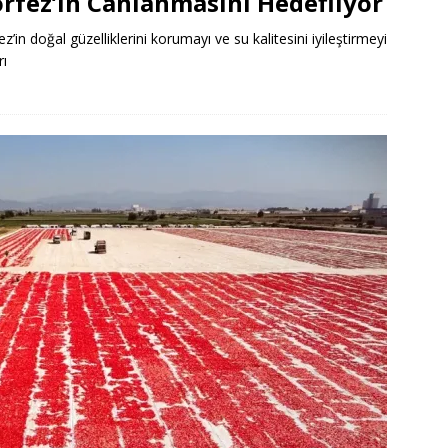
örfez’in Canlanmasını Hedefliyor
ez’in doğal güzelliklerini korumayı ve su kalitesini iyileştirmeyi
rı