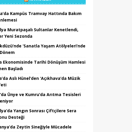
a’da Kampüs Tramvay Hattında Bakım
nlemesi
lya Muratpaşalı Sultanlar Kenetlendi,
er Yeni Sezonda
ikdüzü’nde ‘Sanatla Yaşam Atölyeleri’nde
 Dönem
a Ekonomisinde Tarihi Dönüşüm Hamlesi
en Başladı
a’da Aslı Hünel’den ‘Açıkhava’da Müzik
feti
’da Ünye ve Kumru’da Arıtma Tesisleri
leniyor
lya’da Yangın Sonrası Çiftçilere Sera
onu Desteği
nya’da Zeytin Sineğiyle Mücadele