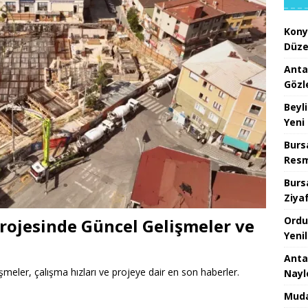
Kony
Düze
Anta
Gözl
Beyl
Yeni
Burs
Resm
Burs
Ziya
Ordu
rojesinde Güncel Gelişmeler ve
Yeni
Anta
meler, çalışma hızları ve projeye dair en son haberler.
Nayl
Muda