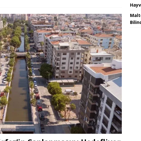
Hayv
Malt
Bilin