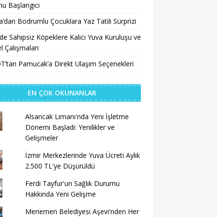
u Başlangıcı
a’dan Bodrumlu Çocuklara Yaz Tatili Sürprizi
’de Sahipsiz Köpeklere Kalıcı Yuva Kuruluşu ve
 Çalışmaları
’tan Pamucak’a Direkt Ulaşım Seçenekleri
EN ÇOK OKUNANLAR
Alsancak Limanı'nda Yeni İşletme
Dönemi Başladı: Yenilikler ve
Gelişmeler
İzmir Merkezlerinde Yuva Ücreti Aylık
2.500 TL'ye Düşürüldü
Ferdi Tayfur'un Sağlık Durumu
Hakkında Yeni Gelişme
Menemen Belediyesi Aşevi'nden Her