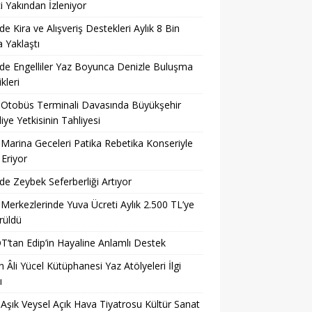
i Yakından İzleniyor
’de Kira ve Alışveriş Destekleri Aylık 8 Bin
a Yaklaştı
’de Engelliler Yaz Boyunca Denizle Buluşma
ikleri
 Otobüs Terminali Davasında Büyükşehir
iye Yetkisinin Tahliyesi
 Marina Geceleri Patika Rebetika Konseriyle
Eriyor
’de Zeybek Seferberliği Artıyor
 Merkezlerinde Yuva Ücreti Aylık 2.500 TL’ye
rüldü
’tan Edip’in Hayaline Anlamlı Destek
 Âli Yücel Kütüphanesi Yaz Atölyeleri İlgi
ı
 Aşık Veysel Açık Hava Tiyatrosu Kültür Sanat