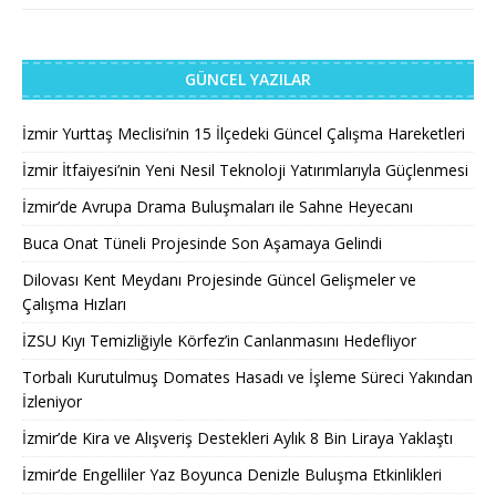
GÜNCEL YAZILAR
İzmir Yurttaş Meclisi’nin 15 İlçedeki Güncel Çalışma Hareketleri
İzmir İtfaiyesi’nin Yeni Nesil Teknoloji Yatırımlarıyla Güçlenmesi
İzmir’de Avrupa Drama Buluşmaları ile Sahne Heyecanı
Buca Onat Tüneli Projesinde Son Aşamaya Gelindi
Dilovası Kent Meydanı Projesinde Güncel Gelişmeler ve
Çalışma Hızları
İZSU Kıyı Temizliğiyle Körfez’in Canlanmasını Hedefliyor
Torbalı Kurutulmuş Domates Hasadı ve İşleme Süreci Yakından
İzleniyor
İzmir’de Kira ve Alışveriş Destekleri Aylık 8 Bin Liraya Yaklaştı
İzmir’de Engelliler Yaz Boyunca Denizle Buluşma Etkinlikleri