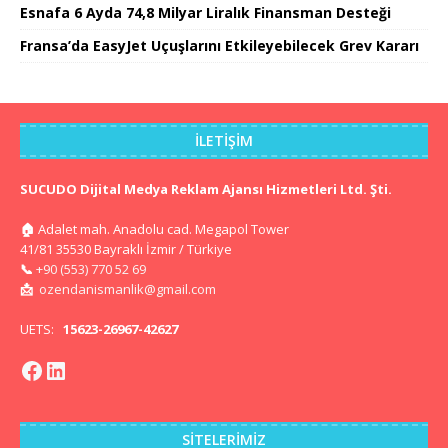
Esnafa 6 Ayda 74,8 Milyar Liralık Finansman Desteği
Fransa’da EasyJet Uçuşlarını Etkileyebilecek Grev Kararı
İLETIŞIM
SUCUDO Dijital Medya Reklam Ajansı Hizmetleri Ltd. Şti.
🏠
Adalet mah. Anadolu cad. Megapol Tower
41/81 35530 Bayraklı İzmir / Türkiye
📞
+90 (553) 770 52 69
📩
ozendanismanlik@gmail.com
UETS:
15623-26967-42627
SITELERIMIZ