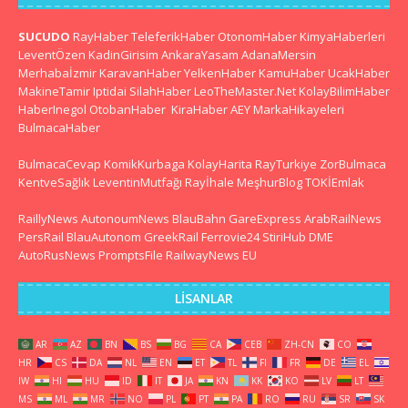
SUCUDO
RayHaber
TeleferikHaber
OtonomHaber
KimyaHaberleri
LeventÖzen
KadinGirisim
AnkaraYasam
AdanaMersin
Merhabaİzmir
KaravanHaber
YelkenHaber
KamuHaber
UcakHaber
MakineTamir
Iptidai
SilahHaber
LeoTheMaster.Net
KolayBilimHaber
HaberInegol
OtobanHaber
KiraHaber
AEY
MarkaHikayeleri
BulmacaHaber
BulmacaCevap
KomikKurbaga
KolayHarita
RayTurkiye
ZorBulmaca
KentveSağlık
LeventinMutfağı
Rayİhale
MeşhurBlog
TOKİEmlak
RaillyNews
AutonoumNews
BlauBahn
GareExpress
ArabRailNews
PersRail
BlauAutonom
GreekRail
Ferrovie24
StiriHub
DME
AutoRusNews
PromptsFile
RailwayNews EU
LISANLAR
AR
AZ
BN
BS
BG
CA
CEB
ZH-CN
CO
HR
CS
DA
NL
EN
ET
TL
FI
FR
DE
EL
IW
HI
HU
ID
IT
JA
KN
KK
KO
LV
LT
MS
ML
MR
NO
PL
PT
PA
RO
RU
SR
SK