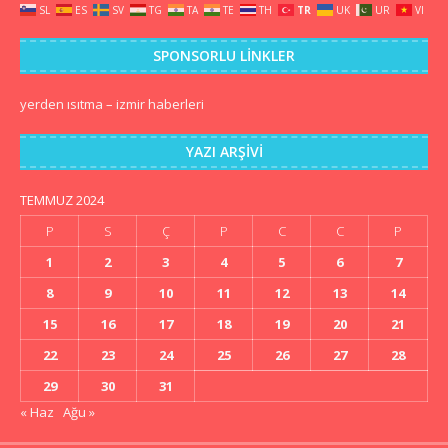
SL
ES
SV
TG
TA
TE
TH
TR
UK
UR
VI
SPONSORLU LINKLER
yerden ısıtma
–
izmir haberleri
YAZI ARŞIVI
TEMMUZ 2024
P
S
Ç
P
C
C
P
1
2
3
4
5
6
7
8
9
10
11
12
13
14
15
16
17
18
19
20
21
22
23
24
25
26
27
28
29
30
31
« Haz
Ağu »