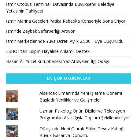
İzmir Otobüs Terminali Davasında Büyükşehir Belediye
Yetkisinin Tahliyesi
İzmir Marina Geceleri Patika Rebetika Konseriyle Sona Eriyor
İzmir’de Zeybek Seferberliği Artıyor
İzmir Merkezlerinde Yuva Ücreti Aylık 2.500 TL’ye Düşürüldü
ESHOT’tan Edip’in Hayaline Anlamlı Destek
Hasan Âli Yücel Kütüphanesi Yaz Atölyeleri İlgi Odağı
EN ÇOK OKUNANLAR
Alsancak Limanı'nda Yeni İşletme Dönemi
Başladı: Yenilikler ve Gelişmeler
Uzman Psikolog Önür: Diziler ve Televizyon
Programları Aracılğıyla Toplum Şekillendiriliyor
Düziçi'nde Hobi Olarak Ekilen Tevriz Kabağı
Büyük Başarıya Dönüştü