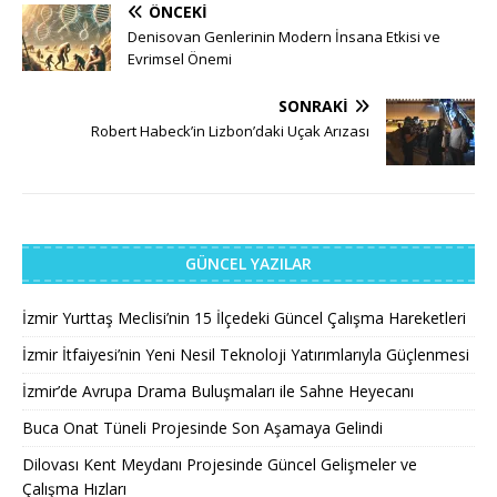
ÖNCEKI
Denisovan Genlerinin Modern İnsana Etkisi ve
Evrimsel Önemi
SONRAKI
Robert Habeck’in Lizbon’daki Uçak Arızası
GÜNCEL YAZILAR
İzmir Yurttaş Meclisi’nin 15 İlçedeki Güncel Çalışma Hareketleri
İzmir İtfaiyesi’nin Yeni Nesil Teknoloji Yatırımlarıyla Güçlenmesi
İzmir’de Avrupa Drama Buluşmaları ile Sahne Heyecanı
Buca Onat Tüneli Projesinde Son Aşamaya Gelindi
Dilovası Kent Meydanı Projesinde Güncel Gelişmeler ve
Çalışma Hızları