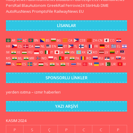
PersRail
BlauAutonom
GreekRail
Ferrovie24
StiriHub
DME
AutoRusNews
PromptsFile
RailwayNews EU
LISANLAR
AR
AZ
BN
BS
BG
CA
CEB
ZH-CN
CO
HR
CS
DA
NL
EN
ET
TL
FI
FR
DE
EL
IW
HI
HU
ID
IT
JA
KN
KK
KO
LV
LT
MS
ML
MR
NO
PL
PT
PA
RO
RU
SR
SK
SL
ES
SV
TG
TA
TE
TH
TR
UK
UR
VI
SPONSORLU LINKLER
yerden ısıtma
–
izmir haberleri
YAZI ARŞIVI
KASIM 2024
P
S
Ç
P
C
C
P