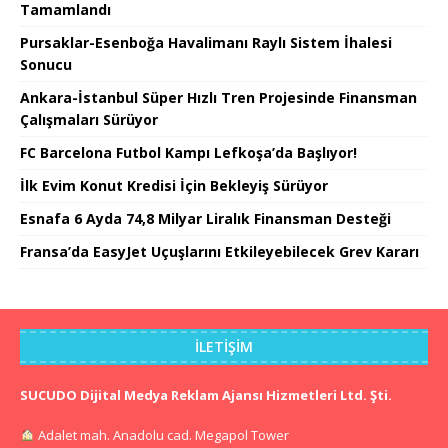
Tamamlandı
Pursaklar-Esenboğa Havalimanı Raylı Sistem İhalesi
Sonucu
Ankara-İstanbul Süper Hızlı Tren Projesinde Finansman
Çalışmaları Sürüyor
FC Barcelona Futbol Kampı Lefkoşa’da Başlıyor!
İlk Evim Konut Kredisi İçin Bekleyiş Sürüyor
Esnafa 6 Ayda 74,8 Milyar Liralık Finansman Desteği
Fransa’da EasyJet Uçuşlarını Etkileyebilecek Grev Kararı
İLETIŞIM
SUCUDO Dijital Medya Reklam Ajansı Hizmetleri Ltd. Şti.
Adalet mah. Anadolu cad. Megapol Tower