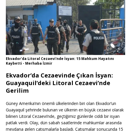
Ekvador'da Litoral Cezaevi'nde İsyan: 15 Mahkum Hayatını
Kaybetti - Merhaba İzmir
Ekvador’da Cezaevinde Çıkan İsyan:
Guayaquil’deki Litoral Cezaevi’nde
Gerilim
Güney Amerika’nın önemli ülkelerinden biri olan Ekvador’un
Guayaquil şehrinde bulunan ve ülkenin en büyük cezaevi olarak
bilinen Litoral Cezaevi’nde, geçtiğimiz günlerde ciddi bir isyan
patlak verdi. Olay, dün sabah saatlerinde mahkumlar arasında
meydana gelen çatışmalarla başladı. Çatışmalar sonucunda 15