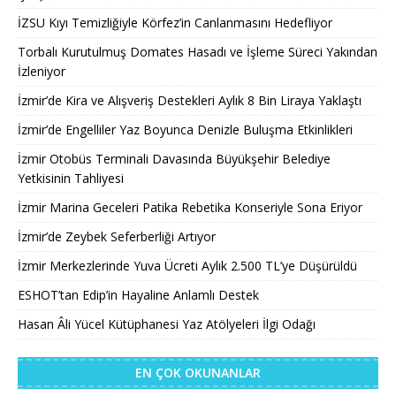
İZSU Kıyı Temizliğiyle Körfez’in Canlanmasını Hedefliyor
Torbalı Kurutulmuş Domates Hasadı ve İşleme Süreci Yakından
İzleniyor
İzmir’de Kira ve Alışveriş Destekleri Aylık 8 Bin Liraya Yaklaştı
İzmir’de Engelliler Yaz Boyunca Denizle Buluşma Etkinlikleri
İzmir Otobüs Terminali Davasında Büyükşehir Belediye
Yetkisinin Tahliyesi
İzmir Marina Geceleri Patika Rebetika Konseriyle Sona Eriyor
İzmir’de Zeybek Seferberliği Artıyor
İzmir Merkezlerinde Yuva Ücreti Aylık 2.500 TL’ye Düşürüldü
ESHOT’tan Edip’in Hayaline Anlamlı Destek
Hasan Âli Yücel Kütüphanesi Yaz Atölyeleri İlgi Odağı
EN ÇOK OKUNANLAR