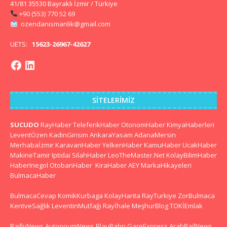
41/81 35530 Bayraklı İzmir / Türkiye
+90 (553) 770 52 69
ozendanismanlik@gmail.com
UETS:
15623-26967-42627
SITELERIMIZ
SUCUDO
RayHaber
TeleferikHaber
OtonomHaber
KimyaHaberleri
LeventÖzen
KadinGirisim
AnkaraYasam
AdanaMersin
Merhabaİzmir
KaravanHaber
YelkenHaber
KamuHaber
UcakHaber
MakineTamir
Iptidai
SilahHaber
LeoTheMaster.Net
KolayBilimHaber
HaberInegol
OtobanHaber
KiraHaber
AEY
MarkaHikayeleri
BulmacaHaber
BulmacaCevap
KomikKurbaga
KolayHarita
RayTurkiye
ZorBulmaca
KentveSağlık
LeventinMutfağı
Rayİhale
MeşhurBlog
TOKİEmlak
RaillyNews
AutonoumNews
BlauBahn
GareExpress
ArabRailNews