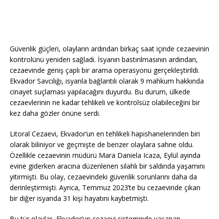
Güvenlik güçleri, olayların ardından birkaç saat içinde cezaevinin
kontrolünü yeniden sağladı. İsyanın bastırılmasının ardından,
cezaevinde geniş çaplı bir arama operasyonu gerçekleştirildi.
Ekvador Savcılığı, isyanla bağlantılı olarak 9 mahkum hakkında
cinayet suçlaması yapılacağını duyurdu. Bu durum, ülkede
cezaevlerinin ne kadar tehlikeli ve kontrolsüz olabileceğini bir
kez daha gözler önüne serdi.
Litoral Cezaevi, Ekvador’un en tehlikeli hapishanelerinden biri
olarak biliniyor ve geçmişte de benzer olaylara sahne oldu.
Özellikle cezaevinin müdürü Mara Daniela Icaza, Eylül ayında
evine giderken aracına düzenlenen silahlı bir saldırıda yaşamını
yitirmişti. Bu olay, cezaevindeki güvenlik sorunlarını daha da
derinleştirmişti. Ayrıca, Temmuz 2023’te bu cezaevinde çıkan
bir diğer isyanda 31 kişi hayatını kaybetmişti.
Bu tür olaylar, Ekvador’un cezaevi sisteminde yaşanan