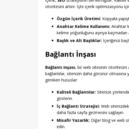
İçerik,
SEO
stratejisinin bel kemiğidir. Kaliteli v
otoritesini artırır. İşte içerik optimizasyonu i
Özgün İçerik Üretimi:
Kopyala-yapıştır
Anahtar Kelime Kullanımı:
Anahtar ke
kelime yoğunluğunu aşırıya kaçmadan a
Başlık ve Alt Başlıklar:
İçeriğinizi başl
Bağlantı İnşası
Bağlantı inşası
, bir web sitesinin otoritesini
bağlantılar, sitenizin daha görünür olmasına 
gereken hususlar:
Kaliteli Bağlantılar:
Sitenize yönlendir
gösterin.
İç Bağlantı Stratejisi:
Web sitenizdeki 
daha fazla sayfa gezmesini sağlayın.
Misafir Yazarlık:
Diğer blog ve web sit
edin.