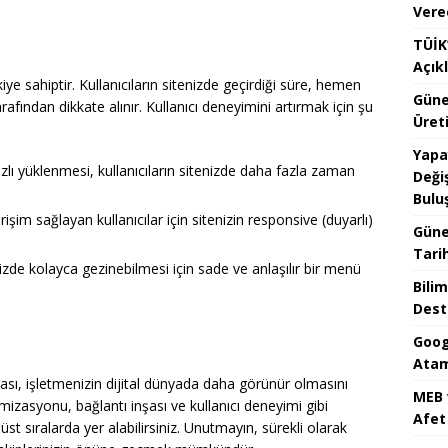
Vere
TÜİK’
Açık
ye sahiptir. Kullanıcıların sitenizde geçirdiği süre, hemen
Güne
afından dikkate alınır. Kullanıcı deneyimini artırmak için şu
Üreti
Yapa
zlı yüklenmesi, kullanıcıların sitenizde daha fazla zaman
Değiş
Bulu
işim sağlayan kullanıcılar için sitenizin responsive (duyarlı)
Güne
Tari
nizde kolayca gezinebilmesi için sade ve anlaşılır bir menü
Bilim
Dest
Goog
Atam
ması, işletmenizin dijital dünyada daha görünür olmasını
MEB 
mizasyonu, bağlantı inşası ve kullanıcı deneyimi gibi
Afet 
t sıralarda yer alabilirsiniz. Unutmayın, sürekli olarak