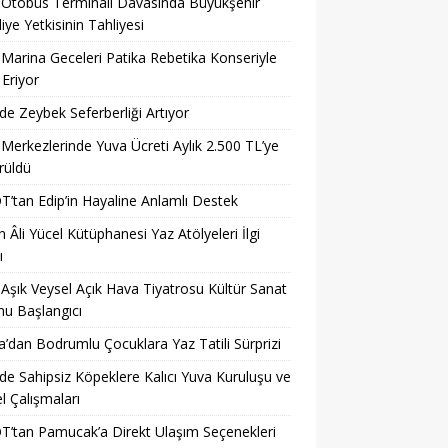
 Otobüs Terminali Davasında Büyükşehir
iye Yetkisinin Tahliyesi
 Marina Geceleri Patika Rebetika Konseriyle
Eriyor
’de Zeybek Seferberliği Artıyor
 Merkezlerinde Yuva Ücreti Aylık 2.500 TL’ye
rüldü
’tan Edip’in Hayaline Anlamlı Destek
 Âli Yücel Kütüphanesi Yaz Atölyeleri İlgi
ı
 Aşık Veysel Açık Hava Tiyatrosu Kültür Sanat
u Başlangıcı
a’dan Bodrumlu Çocuklara Yaz Tatili Sürprizi
’de Sahipsiz Köpeklere Kalıcı Yuva Kuruluşu ve
 Çalışmaları
’tan Pamucak’a Direkt Ulaşım Seçenekleri