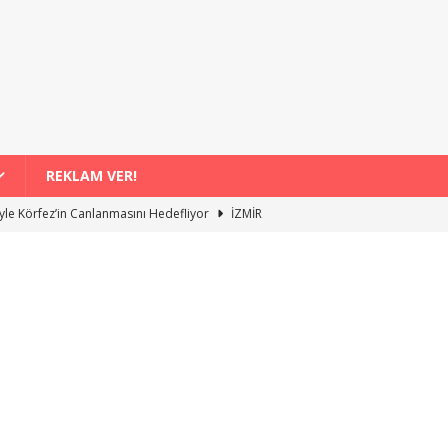
REKLAM VER!
iyle Körfez’in Canlanmasını Hedefliyor
İZMİR
ş Domates Hasadı ve İşleme Süreci Yakından İzleniyor
İZMİR
ışveriş Destekleri Aylık 8 Bin Liraya Yaklaştı
İZMİR
r Yaz Boyunca Denizle Buluşma Etkinlikleri
İZMİR
danı Projesinde Güncel Gelişmeler ve Çalışma Hızları
İZMİR