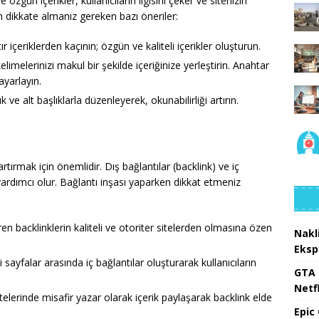
e özgün içerikler, kullanıcıların ilgisini çeker ve sitenizin
çin dikkate almanız gereken bazı öneriler:
 içeriklerden kaçının; özgün ve kaliteli içerikler oluşturun.
limelerinizi makul bir şekilde içeriğinize yerleştirin. Anahtar
yarlayın.
ık ve alt başlıklarla düzenleyerek, okunabilirliği artırın.
 artırmak için önemlidir. Dış bağlantılar (backlink) ve iç
yardımcı olur. Bağlantı inşası yaparken dikkat etmeniz
en backlinklerin kaliteli ve otoriter sitelerden olmasına özen
Nakl
Eksp
sayfalar arasında iç bağlantılar oluşturarak kullanıcıların
GTA 
Netfl
elerinde misafir yazar olarak içerik paylaşarak backlink elde
Epic