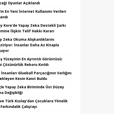
ceği Oyunlar Açıklandı
in En Yeni İnternet Kullanımı Verileri
landı
y Kore’de Yapay Zeka Destekli Şarkı
mine İlişkin Telif Hakkı Kararı
y Zeka Okuma Alışkanlıklarını
tiriyor: İnsanlar Daha Az Kitapla
şuyor
ş Yüzeyinin En Ayrıntılı Görüntüsü:
hi Çözünürlük Rekoru Kırıldı
 İnsanları Glueball Parçacığının Varlığını
ekleyen Kesin Kanıt Buldu
le Yapay Zeka Biriminde Üst Düzey
a Değişikliği
ve Türk Kızılay’dan Çocuklara Yönelik
Farkındalık Çalıştayı