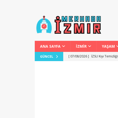
ANA SAYFA
İZMİR
YAŞAM
[ 07/08/2026 ]
İZSU Kıyı Temizliğ
GÜNCEL
[ 07/08/2026 ]
Torbalı Kurutulmu
[ 06/08/2026 ]
İzmir’de Kira ve Al
[ 06/08/2026 ]
İzmir’de Engellile
[ 07/08/2026 ]
Dilovası Kent Mey