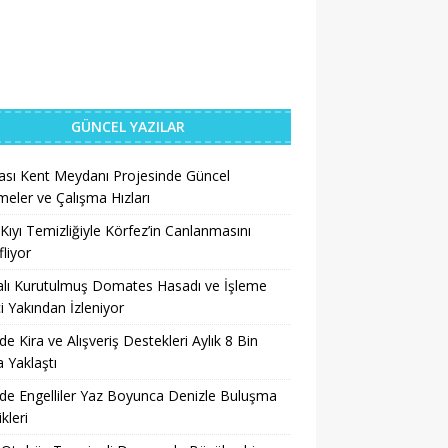
GÜNCEL YAZILAR
ası Kent Meydanı Projesinde Güncel
meler ve Çalışma Hızları
Kıyı Temizliğiyle Körfez’in Canlanmasını
liyor
lı Kurutulmuş Domates Hasadı ve İşleme
i Yakından İzleniyor
’de Kira ve Alışveriş Destekleri Aylık 8 Bin
a Yaklaştı
’de Engelliler Yaz Boyunca Denizle Buluşma
ikleri