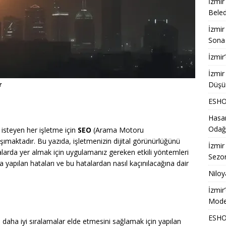
İzmir
Beled
İzmir
Sona 
İzmir
İzmir
Düşü
r
ESHOT
Hasan
Odağ
isteyen her işletme için
SEO
(Arama Motoru
şımaktadır. Bu yazıda, işletmenizin dijital görünürlüğünü
İzmir
larda yer almak için uygulamanız gereken etkili yöntemleri
Sezon
yapılan hataları ve bu hatalardan nasıl kaçınılacağına dair
Niloy
İzmir
Model
ESHOT
 daha iyi sıralamalar elde etmesini sağlamak için yapılan