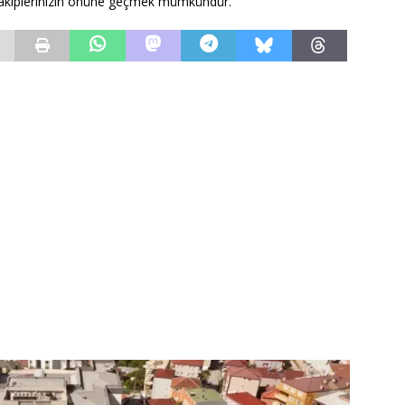
le rakiplerinizin önüne geçmek mümkündür.