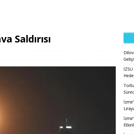
va Saldırısı
Dilov
Geliş
İZSU 
Hedef
Torba
Sürec
İzmir
Liray
İzmir
Etkinl