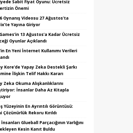
iyede Sabit Fiyat Oyunu: Ücretsiz
ertizin Önemi
6 Oynanış Videosu 27 Ağustos’ta
ix’te Yayına Giriyor
 Games’in 13 Ağustos’a Kadar Ücretsiz
ceği Oyunlar Açıklandı
in En Yeni İnternet Kullanımı Verileri
landı
y Kore’de Yapay Zeka Destekli Şarkı
mine İlişkin Telif Hakkı Kararı
y Zeka Okuma Alışkanlıklarını
tiriyor: İnsanlar Daha Az Kitapla
şuyor
ş Yüzeyinin En Ayrıntılı Görüntüsü:
hi Çözünürlük Rekoru Kırıldı
 İnsanları Glueball Parçacığının Varlığını
ekleyen Kesin Kanıt Buldu