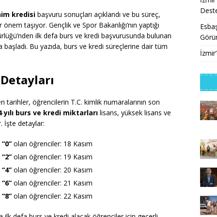
Deste
im kredisi
başvuru sonuçları açıklandı ve bu süreç,
 önem taşıyor. Gençlik ve Spor Bakanlığı’nın yaptığı
Esbaş
rlüğü’nden ilk defa burs ve kredi başvurusunda bulunan
Görü
 başladı. Bu yazıda, burs ve kredi süreçlerine dair tüm
İzmir
 Detayları
n tarihler, öğrencilerin T.C. kimlik numaralarının son
 yılı burs ve kredi miktarları
lisans, yüksek lisans ve
. İşte detaylar:
 “0”
olan öğrenciler: 18 Kasım
 “2”
olan öğrenciler: 19 Kasım
 “4”
olan öğrenciler: 20 Kasım
 “6”
olan öğrenciler: 21 Kasım
 “8”
olan öğrenciler: 22 Kasım
 ilk defa burs ve kredi alacak öğrenciler için geçerli