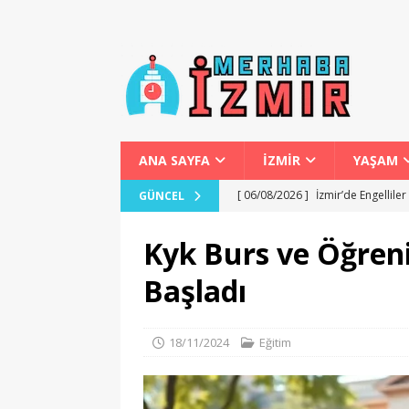
ANA SAYFA
İZMİR
YAŞAM
[ 06/08/2026 ]
İzmir Otobüs Term
GÜNCEL
[ 06/08/2026 ]
İzmir Marina Gece
Kyk Burs ve Öğren
[ 06/08/2026 ]
İzmir’de Zeybek Se
Başladı
[ 06/08/2026 ]
İzmir’de Kira ve Al
[ 06/08/2026 ]
İzmir’de Engellile
18/11/2024
Eğitim