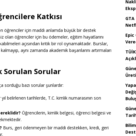
Nakl
Eksp
rencilere Katkısı
GTA 
Netfl
n öğrenciler için maddi anlamda büyük bir destek
Epic
z olan öğrenciler için bu ödemeler, eğitim hayatlarını
Vere
bilmeleri açısından kritik bir rol oynamaktadır. Burslar,
kalmayıp, aynı zamanda akademik başarılarını artırmaları
TÜİK’
Açık
Güne
ık Sorulan Sorular
Üreti
Yapa
ıkça sorduğu bazı sorular şunlardır:
Değiş
yıl belirlenen tarihlerde, T.C. kimlik numarasının son
Bulu
Güne
ereklidir?
Öğrencilerin, kimlik belgesi, öğrenci belgesi ve
Tari
rekmektedir.
Bilim
?
Burs, geri ödenmeyen bir maddi destekken, kredi, geri
Dest
r.