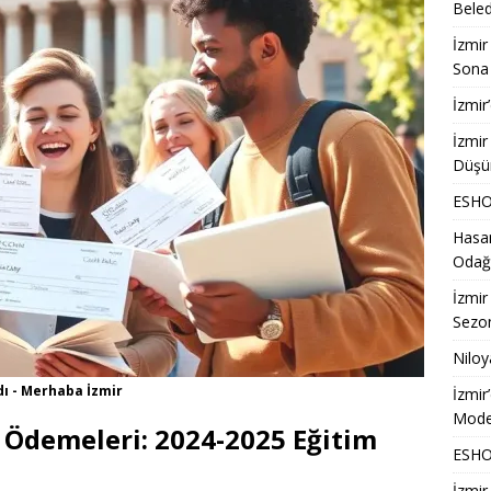
Beled
İzmir
Sona 
İzmir
İzmir
Düşü
ESHOT
Hasan
Odağ
İzmir
Sezon
Niloy
ı - Merhaba İzmir
İzmir
Model
 Ödemeleri: 2024-2025 Eğitim
ESHOT
İzmir