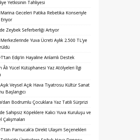
iye Yetkisinin Tahliyesi
 Marina Geceleri Patika Rebetika Konseriyle
Eriyor
’de Zeybek Seferberliği Artıyor
 Merkezlerinde Yuva Ücreti Aylık 2.500 TL’ye
rüldü
’tan Edip’in Hayaline Anlamlı Destek
 Âli Yücel Kütüphanesi Yaz Atölyeleri İlgi
ı
 Aşık Veysel Açık Hava Tiyatrosu Kültür Sanat
u Başlangıcı
a’dan Bodrumlu Çocuklara Yaz Tatili Sürprizi
’de Sahipsiz Köpeklere Kalıcı Yuva Kuruluşu ve
 Çalışmaları
’tan Pamucak’a Direkt Ulaşım Seçenekleri
 Tekke’de Üreticilere Soğuk Hava Deposu