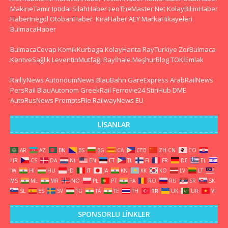
MakineTamir
Iptidai
SilahHaber
LeoTheMaster.Net
KolayBilimHaber
HaberInegol
OtobanHaber
KiraHaber
AEY
MarkaHikayeleri
BulmacaHaber
BulmacaCevap
KomikKurbaga
KolayHarita
RayTurkiye
ZorBulmaca
KentveSağlık
LeventinMutfağı
Rayİhale
MeşhurBlog
TOKİEmlak
RaillyNews
AutonoumNews
BlauBahn
GareExpress
ArabRailNews
PersRail
BlauAutonom
GreekRail
Ferrovie24
StiriHub
DME
AutoRusNews
PromptsFile
RailwayNews EU
LISANLAR
AR
AZ
BN
BS
BG
CA
CEB
ZH-CN
CO
HR
CS
DA
NL
EN
ET
TL
FI
FR
DE
EL
IW
HI
HU
ID
IT
JA
KN
KK
KO
LV
LT
MS
ML
MR
NO
PL
PT
PA
RO
RU
SR
SK
SL
ES
SV
TG
TA
TE
TH
TR
UK
UR
VI
SPONSORLU LINKLER