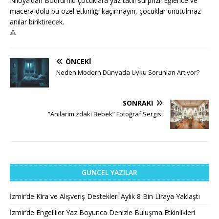
Niloya’dan Bodrumlu çocuklara yaz tatili sürprizi! Eğlence ve
macera dolu bu özel etkinliği kaçırmayın, çocuklar unutulmaz
anılar biriktirecek.
🔺
ÖNCEKI
Neden Modern Dünyada Uyku Sorunları Artıyor?
SONRAKI
“Anılarımızdaki Bebek” Fotoğraf Sergisi
GÜNCEL YAZILAR
İzmir’de Kira ve Alışveriş Destekleri Aylık 8 Bin Liraya Yaklaştı
İzmir’de Engelliler Yaz Boyunca Denizle Buluşma Etkinlikleri