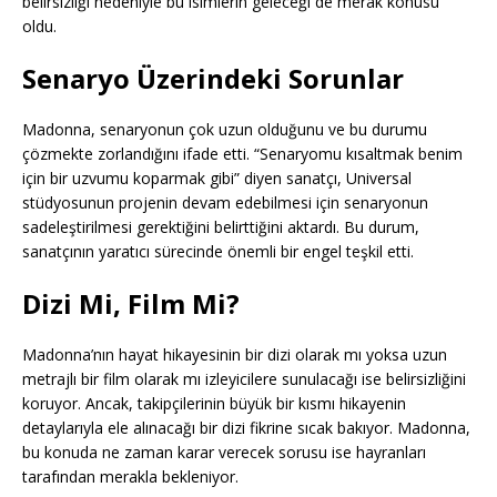
belirsizliği nedeniyle bu isimlerin geleceği de merak konusu
oldu.
Senaryo Üzerindeki Sorunlar
Madonna, senaryonun çok uzun olduğunu ve bu durumu
çözmekte zorlandığını ifade etti. “Senaryomu kısaltmak benim
için bir uzvumu koparmak gibi” diyen sanatçı, Universal
stüdyosunun projenin devam edebilmesi için senaryonun
sadeleştirilmesi gerektiğini belirttiğini aktardı. Bu durum,
sanatçının yaratıcı sürecinde önemli bir engel teşkil etti.
Dizi Mi, Film Mi?
Madonna’nın hayat hikayesinin bir dizi olarak mı yoksa uzun
metrajlı bir film olarak mı izleyicilere sunulacağı ise belirsizliğini
koruyor. Ancak, takipçilerinin büyük bir kısmı hikayenin
detaylarıyla ele alınacağı bir dizi fikrine sıcak bakıyor. Madonna,
bu konuda ne zaman karar verecek sorusu ise hayranları
tarafından merakla bekleniyor.