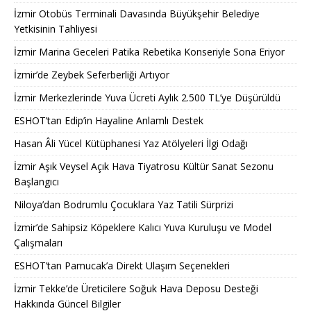
İzmir Otobüs Terminali Davasında Büyükşehir Belediye
Yetkisinin Tahliyesi
İzmir Marina Geceleri Patika Rebetika Konseriyle Sona Eriyor
İzmir’de Zeybek Seferberliği Artıyor
İzmir Merkezlerinde Yuva Ücreti Aylık 2.500 TL’ye Düşürüldü
ESHOT’tan Edip’in Hayaline Anlamlı Destek
Hasan Âli Yücel Kütüphanesi Yaz Atölyeleri İlgi Odağı
İzmir Aşık Veysel Açık Hava Tiyatrosu Kültür Sanat Sezonu
Başlangıcı
Niloya’dan Bodrumlu Çocuklara Yaz Tatili Sürprizi
İzmir’de Sahipsiz Köpeklere Kalıcı Yuva Kuruluşu ve Model
Çalışmaları
ESHOT’tan Pamucak’a Direkt Ulaşım Seçenekleri
İzmir Tekke’de Üreticilere Soğuk Hava Deposu Desteği
Hakkında Güncel Bilgiler