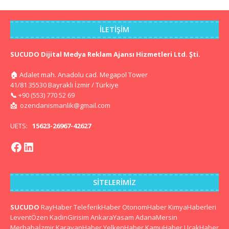
İLETIŞIM
SUCUDO Dijital Medya Reklam Ajansı Hizmetleri Ltd. Şti.
🏠
Adalet mah. Anadolu cad. Megapol Tower
41/81 35530 Bayraklı İzmir / Türkiye
📞
+90 (553) 770 52 69
📩
ozendanismanlik@gmail.com
UETS:
15623-26967-42627
SITELERIMIZ
SUCUDO
RayHaber
TeleferikHaber
OtonomHaber
KimyaHaberleri
LeventÖzen
KadinGirisim
AnkaraYasam
AdanaMersin
Merhabaİzmir
KaravanHaber
YelkenHaber
KamuHaber
UcakHaber