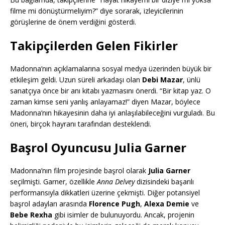
filme mi dönüştürmeliyim?” diye sorarak, izleyicilerinin
görüşlerine de önem verdiğini gösterdi.
Takipçilerden Gelen Fikirler
Madonna’nın açıklamalarına sosyal medya üzerinden büyük bir
etkileşim geldi. Uzun süreli arkadaşı olan
Debi Mazar
, ünlü
sanatçıya önce bir anı kitabı yazmasını önerdi. “Bir kitap yaz. O
zaman kimse seni yanlış anlayamaz!” diyen Mazar, böylece
Madonna’nın hikayesinin daha iyi anlaşılabileceğini vurguladı. Bu
öneri, birçok hayranı tarafından desteklendi.
Başrol Oyuncusu Julia Garner
Madonna’nın film projesinde başrol olarak
Julia Garner
seçilmişti. Garner, özellikle
Anna Delvey
dizisindeki başarılı
performansıyla dikkatleri üzerine çekmişti. Diğer potansiyel
başrol adayları arasında
Florence Pugh
,
Alexa Demie
ve
Bebe Rexha
gibi isimler de bulunuyordu. Ancak, projenin