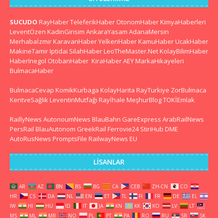
SUCUDO
RayHaber
TeleferikHaber
OtonomHaber
KimyaHaberleri
LeventÖzen
KadinGirisim
AnkaraYasam
AdanaMersin
Merhabaİzmir
KaravanHaber
YelkenHaber
KamuHaber
UcakHaber
MakineTamir
Iptidai
SilahHaber
LeoTheMaster.Net
KolayBilimHaber
HaberInegol
OtobanHaber
KiraHaber
AEY
MarkaHikayeleri
BulmacaHaber
BulmacaCevap
KomikKurbaga
KolayHarita
RayTurkiye
ZorBulmaca
KentveSağlık
LeventinMutfağı
Rayİhale
MeşhurBlog
TOKİEmlak
RaillyNews
AutonoumNews
BlauBahn
GareExpress
ArabRailNews
PersRail
BlauAutonom
GreekRail
Ferrovie24
StiriHub
DME
AutoRusNews
PromptsFile
RailwayNews EU
LISANLAR
AR
AZ
BN
BS
BG
CA
CEB
ZH-CN
CO
HR
CS
DA
NL
EN
ET
TL
FI
FR
DE
EL
IW
HI
HU
ID
IT
JA
KN
KK
KO
LV
LT
MS
ML
MR
NO
PL
PT
PA
RO
RU
SR
SK