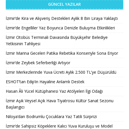
GÜNCEL YAZILAR
İzmir’de Kira ve Alışveriş Destekleri Aylık 8 Bin Liraya Yaklaştı
İzmir’de Engelliler Yaz Boyunca Denizle Buluşma Etkinlikleri
İzmir Otobüs Terminali Davasında Büyükşehir Belediye
Yetkisinin Tahliyesi
İzmir Marina Geceleri Patika Rebetika Konseriyle Sona Eriyor
İzmir’de Zeybek Seferberliği Artıyor
İzmir Merkezlerinde Yuva Ücreti Aylık 2.500 TL’ye Düşürüldü
ESHOT’tan Edip’in Hayaline Anlamlı Destek
Hasan Âli Yücel Kütüphanesi Yaz Atölyeleri İlgi Odağı
İzmir Aşık Veysel Açık Hava Tiyatrosu Kültür Sanat Sezonu
Başlangıcı
Niloya’dan Bodrumlu Çocuklara Yaz Tatili Sürprizi
İzmir’de Sahipsiz Köpeklere Kalıcı Yuva Kuruluşu ve Model