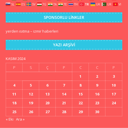
SL
ES
SV
TG
TA
TE
TH
TR
UK
UR
VI
SPONSORLU LINKLER
yerden ısıtma
–
izmir haberleri
YAZI ARŞIVI
KASIM 2024
P
S
Ç
P
C
C
P
1
2
3
4
5
6
7
8
9
10
11
12
13
14
15
16
17
18
19
20
21
22
23
24
25
26
27
28
29
30
« Eki
Ara »