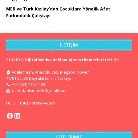
MEB ve Türk Kızılay’dan Çocuklara Yönelik Afet
Farkındalık Çalıştayı
İLETIŞIM
SUCUDO Dijital Medya Reklam Ajansı Hizmetleri Ltd. Şti.
🏠
Adalet mah. Anadolu cad. Megapol Tower
41/81 35530 Bayraklı İzmir / Türkiye
📞
+90 (553) 770 52 69
📩
ozendanismanlik@gmail.com
UETS:
15623-26967-42627
SITELERIMIZ