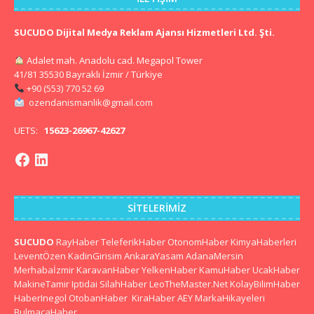
SUCUDO Dijital Medya Reklam Ajansı Hizmetleri Ltd. Şti.
Adalet mah. Anadolu cad. Megapol Tower
41/81 35530 Bayraklı İzmir / Türkiye
+90 (553) 770 52 69
ozendanismanlik@gmail.com
UETS:
15623-26967-42627
SITELERIMIZ
SUCUDO
RayHaber
TeleferikHaber
OtonomHaber
KimyaHaberleri
LeventÖzen
KadinGirisim
AnkaraYasam
AdanaMersin
Merhabaİzmir
KaravanHaber
YelkenHaber
KamuHaber
UcakHaber
MakineTamir
Iptidai
SilahHaber
LeoTheMaster.Net
KolayBilimHaber
HaberInegol
OtobanHaber
KiraHaber
AEY
MarkaHikayeleri
BulmacaHaber