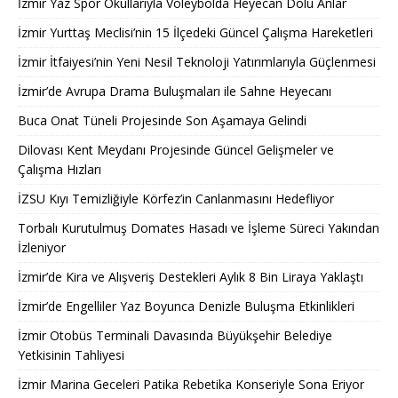
İzmir Yaz Spor Okullarıyla Voleybolda Heyecan Dolu Anlar
İzmir Yurttaş Meclisi’nin 15 İlçedeki Güncel Çalışma Hareketleri
İzmir İtfaiyesi’nin Yeni Nesil Teknoloji Yatırımlarıyla Güçlenmesi
İzmir’de Avrupa Drama Buluşmaları ile Sahne Heyecanı
Buca Onat Tüneli Projesinde Son Aşamaya Gelindi
Dilovası Kent Meydanı Projesinde Güncel Gelişmeler ve
Çalışma Hızları
İZSU Kıyı Temizliğiyle Körfez’in Canlanmasını Hedefliyor
Torbalı Kurutulmuş Domates Hasadı ve İşleme Süreci Yakından
İzleniyor
İzmir’de Kira ve Alışveriş Destekleri Aylık 8 Bin Liraya Yaklaştı
İzmir’de Engelliler Yaz Boyunca Denizle Buluşma Etkinlikleri
İzmir Otobüs Terminali Davasında Büyükşehir Belediye
Yetkisinin Tahliyesi
İzmir Marina Geceleri Patika Rebetika Konseriyle Sona Eriyor