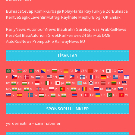
BulmacaCevap
KomikKurbaga
KolayHarita
RayTurkiye
ZorBulmaca
KentveSağlık
LeventinMutfağı
Rayİhale
MeşhurBlog
TOKİEmlak
RaillyNews
AutonoumNews
BlauBahn
GareExpress
ArabRailNews
PersRail
BlauAutonom
GreekRail
Ferrovie24
StiriHub
DME
AutoRusNews
PromptsFile
RailwayNews EU
LISANLAR
AR
AZ
BN
BS
BG
CA
CEB
ZH-CN
CO
HR
CS
DA
NL
EN
ET
TL
FI
FR
DE
EL
IW
HI
HU
ID
IT
JA
KN
KK
KO
LV
LT
MS
ML
MR
NO
PL
PT
PA
RO
RU
SR
SK
SL
ES
SV
TG
TA
TE
TH
TR
UK
UR
VI
SPONSORLU LINKLER
yerden ısıtma
–
izmir haberleri