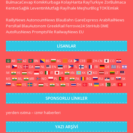
BulmacaCevap
KomikKurbaga
KolayHarita
RayTurkiye
ZorBulmaca
KentveSağlık
LeventinMutfağı
Rayİhale
MeşhurBlog
TOKİEmlak
RaillyNews
AutonoumNews
BlauBahn
GareExpress
ArabRailNews
PersRail
BlauAutonom
GreekRail
Ferrovie24
StiriHub
DME
AutoRusNews
PromptsFile
RailwayNews EU
LISANLAR
AR
AZ
BN
BS
BG
CA
CEB
ZH-CN
CO
HR
CS
DA
NL
EN
ET
TL
FI
FR
DE
EL
IW
HI
HU
ID
IT
JA
KN
KK
KO
LV
LT
MS
ML
MR
NO
PL
PT
PA
RO
RU
SR
SK
SL
ES
SV
TG
TA
TE
TH
TR
UK
UR
VI
SPONSORLU LINKLER
yerden ısıtma
–
izmir haberleri
YAZI ARŞIVI