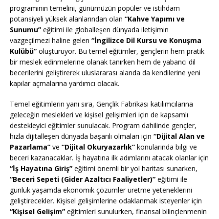
programının temelini, günümüzün popüler ve istihdam
potansiyeli yüksek alanlarından olan
“Kahve Yapımı ve
Sunumu”
eğitimi ile globalleşen dünyada iletişimin
vazgeçilmezi haline gelen
“İngilizce Dil Kursu ve Konuşma
Kulübü”
oluşturuyor. Bu temel eğitimler, gençlerin hem pratik
bir meslek edinmelerine olanak tanırken hem de yabancı dil
becerilerini geliştirerek uluslararası alanda da kendilerine yeni
kapılar açmalarına yardımcı olacak.
Temel eğitimlerin yanı sıra, Gençlik Fabrikası katılımcılarına
geleceğin meslekleri ve kişisel gelişimleri için de kapsamlı
destekleyici eğitimler sunulacak. Program dahilinde gençler,
hızla dijitalleşen dünyada başarılı olmaları için
“Dijital Alan ve
Pazarlama”
ve
“Dijital Okuryazarlık”
konularında bilgi ve
beceri kazanacaklar. İş hayatına ilk adımlarını atacak olanlar için
“İş Hayatına Giriş”
eğitimi önemli bir yol haritası sunarken,
“Beceri Sepeti (Gider Azaltıcı Faaliyetler)”
eğitimi ile
günlük yaşamda ekonomik çözümler üretme yeteneklerini
geliştirecekler. Kişisel gelişimlerine odaklanmak isteyenler için
“Kişisel Gelişim”
eğitimleri sunulurken, finansal bilinçlenmenin