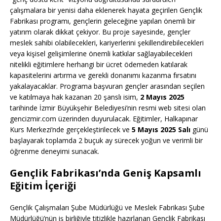
çalışmalara bir yenisi daha eklenerek hayata geçirilen Gençlik
Fabrikası programı, gençlerin geleceğine yapılan önemli bir
yatırım olarak dikkat çekiyor. Bu proje sayesinde, gençler
meslek sahibi olabilecekleri, kariyerlerini şekillendirebilecekleri
veya kişisel gelişimlerine önemli katkılar sağlayabilecekleri
nitelikli eğitimlere herhangi bir ücret ödemeden katılarak
kapasitelerini artırma ve gerekli donanımı kazanma fırsatını
yakalayacaklar. Programa başvuran gençler arasından seçilen
ve katılmaya hak kazanan 20 şanslı isim,
2 Mayıs 2025
tarihinde İzmir Büyükşehir Belediyesi’nin resmi web sitesi olan
gencizmir.com üzerinden duyurulacak. Eğitimler, Halkapınar
Kurs Merkezi’nde gerçekleştirilecek ve
5 Mayıs 2025 Salı
günü
başlayarak toplamda 2 buçuk ay sürecek yoğun ve verimli bir
öğrenme deneyimi sunacak.
Gençlik Fabrikası’nda Geniş Kapsamlı
Eğitim İçeriği
Gençlik Çalışmaları Şube Müdürlüğü ve Meslek Fabrikası Şube
Müdürlüğü’nün iş birliğiyle titizlikle hazırlanan Gençlik Fabrikası