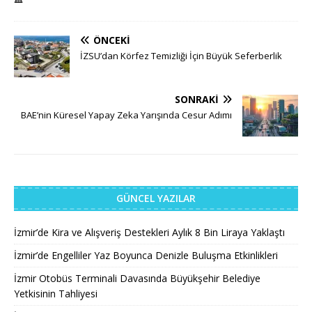
ÖNCEKI
İZSU’dan Körfez Temizliği İçin Büyük Seferberlik
SONRAKI
BAE’nin Küresel Yapay Zeka Yarışında Cesur Adımı
GÜNCEL YAZILAR
İzmir’de Kira ve Alışveriş Destekleri Aylık 8 Bin Liraya Yaklaştı
İzmir’de Engelliler Yaz Boyunca Denizle Buluşma Etkinlikleri
İzmir Otobüs Terminali Davasında Büyükşehir Belediye
Yetkisinin Tahliyesi