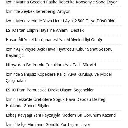
İzmir Marina Geceleri Patika Rebetika Konseriyle Sona Eriyor
İzmir’de Zeybek Seferberliği Artıyor
İzmir Merkezlerinde Yuva Ücreti Aylık 2.500 TL’ye Düşürüldü
ESHOT’tan Edip’in Hayaline Anlamlı Destek
Hasan Âli Yücel Kütüphanesi Yaz Atölyeleri İlgi Odağı
İzmir Aşık Veysel Açık Hava Tiyatrosu Kültür Sanat Sezonu
Başlangıcı
Niloya’dan Bodrumlu Çocuklara Yaz Tatili Sürprizi
İzmir’de Sahipsiz Köpeklere Kalıcı Yuva Kuruluşu ve Model
Çalışmaları
ESHOT’tan Pamucak’a Direkt Ulaşım Seçenekleri
İzmir Tekke’de Üreticilere Soğuk Hava Deposu Desteği
Hakkında Güncel Bilgiler
Esbaş Kavşağı Yeni Peyzajıyla Modern Bir Görünüm Kazandı
İzmir’de İşe Alımlarını Gönüllü Yurttaşlar İzliyor