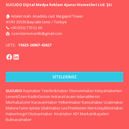
SUCUDO Dijital Medya Reklam Ajansı Hizmetleri Ltd. Şti.
🏠
Adalet mah. Anadolu cad. Megapol Tower
41/81 35530 Bayraklı İzmir / Türkiye
📞
+90 (553) 770 52 69
📩
ozendanismanlik@gmail.com
UETS:
15623-26967-42627
SITELERIMIZ
SUCUDO
RayHaber
TeleferikHaber
OtonomHaber
KimyaHaberleri
LeventÖzen
KadinGirisim
AnkaraYasam
AdanaMersin
Merhabaİzmir
KaravanHaber
YelkenHaber
KamuHaber
UcakHaber
MakineTamir
Iptidai
SilahHaber
LeoTheMaster.Net
KolayBilimHaber
HaberInegol
OtobanHaber
KiraHaber
AEY
MarkaHikayeleri
BulmacaHaber