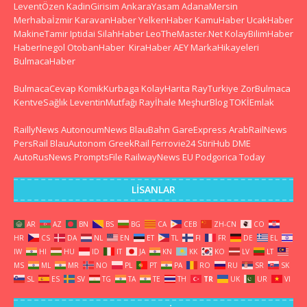
LeventÖzen
KadinGirisim
AnkaraYasam
AdanaMersin
Merhabaİzmir
KaravanHaber
YelkenHaber
KamuHaber
UcakHaber
MakineTamir
Iptidai
SilahHaber
LeoTheMaster.Net
KolayBilimHaber
HaberInegol
OtobanHaber
KiraHaber
AEY
MarkaHikayeleri
BulmacaHaber
BulmacaCevap
KomikKurbaga
KolayHarita
RayTurkiye
ZorBulmaca
KentveSağlık
LeventinMutfağı
Rayİhale
MeşhurBlog
TOKİEmlak
RaillyNews
AutonoumNews
BlauBahn
GareExpress
ArabRailNews
PersRail
BlauAutonom
GreekRail
Ferrovie24
StiriHub
DME
AutoRusNews
PromptsFile
RailwayNews EU
Podgorica Today
LISANLAR
AR
AZ
BN
BS
BG
CA
CEB
ZH-CN
CO
HR
CS
DA
NL
EN
ET
TL
FI
FR
DE
EL
IW
HI
HU
ID
IT
JA
KN
KK
KO
LV
LT
MS
ML
MR
NO
PL
PT
PA
RO
RU
SR
SK
SL
ES
SV
TG
TA
TE
TH
TR
UK
UR
VI