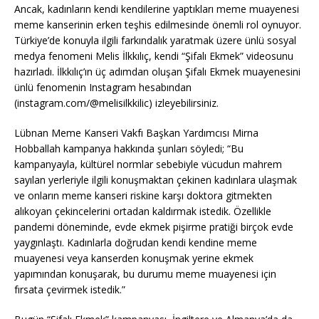
Ancak, kadınların kendi kendilerine yaptıkları meme muayenesi
meme kanserinin erken teşhis edilmesinde önemli rol oynuyor.
Türkiye’de konuyla ilgili farkındalık yaratmak üzere ünlü sosyal
medya fenomeni Melis İlkkılıç, kendi “Şifalı Ekmek” videosunu
hazırladı. İlkkılıç’ın üç adımdan oluşan Şifalı Ekmek muayenesini
ünlü fenomenin Instagram hesabından
(instagram.com/@melisilkkilic) izleyebilirsiniz.
Lübnan Meme Kanseri Vakfı Başkan Yardımcısı Mirna
Hobballah kampanya hakkında şunları söyledi; “Bu
kampanyayla, kültürel normlar sebebiyle vücudun mahrem
sayılan yerleriyle ilgili konuşmaktan çekinen kadınlara ulaşmak
ve onların meme kanseri riskine karşı doktora gitmekten
alıkoyan çekincelerini ortadan kaldırmak istedik. Özellikle
pandemi döneminde, evde ekmek pişirme pratiği birçok evde
yaygınlaştı. Kadınlarla doğrudan kendi kendine meme
muayenesi veya kanserden konuşmak yerine ekmek
yapımından konuşarak, bu durumu meme muayenesi için
fırsata çevirmek istedik.”