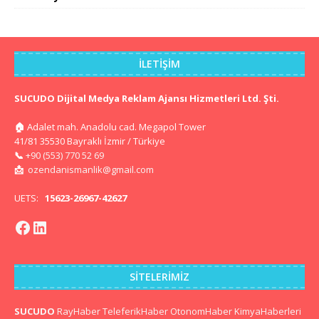
İLETIŞIM
SUCUDO Dijital Medya Reklam Ajansı Hizmetleri Ltd. Şti.
🏠
Adalet mah. Anadolu cad. Megapol Tower
41/81 35530 Bayraklı İzmir / Türkiye
📞
+90 (553) 770 52 69
📩
ozendanismanlik@gmail.com
UETS:
15623-26967-42627
SITELERIMIZ
SUCUDO
RayHaber
TeleferikHaber
OtonomHaber
KimyaHaberleri