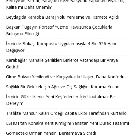
Fethiye’de Yamaç Paraşütü Rezervasyonu Yaparken Fiyat mı,
Kalite mi Daha Önemli?
Beydağ’da Karaoba Baraj Yolu Yenileme ve Hizmete Açıldı
Başkan Tugay’ın Portatif Yüzme Havuzunda Çocuklarla
Buluşma Etkinliği
İzmir’de Bokaşi Kompostu Uygulamasıyla 4 Bin 556 Hane
Değişiyor
Karabağlar Mahalle Şenlikleri Binlerce Vatandaşı Bir Araya
Getirdi
Girne Bulvarı Yenilendi ve Karşıyaka’da Ulaşım Daha Konforlu
Sağlıklı Bir Gelecek İçin Ağız ve Diş Sağlığını Koruma Yolları
İzmir’in Güzelliklerini Yeni Keşfedenler İçin Unutulmaz Bir
Deneyim
Trafikte Mahsur Kalan Ördeği Zabıta Ekibi Tarafından Kurtarıldı
ESHOT’tan Konak’a Kent Kimliğini Yansıtan Yeni Durak Tasarımı
Gömeç’teki Orman Yangını Bergama’ya Sıçradı