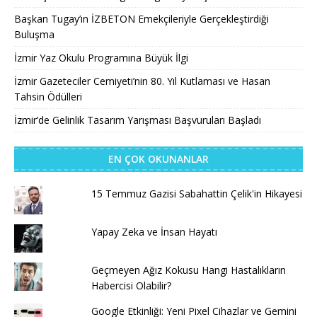
Başkan Tugay’ın İZBETON Emekçileriyle Gerçekleştirdiği
Buluşma
İzmir Yaz Okulu Programına Büyük İlgi
İzmir Gazeteciler Cemiyeti’nin 80. Yıl Kutlaması ve Hasan
Tahsin Ödülleri
İzmir’de Gelinlik Tasarım Yarışması Başvuruları Başladı
EN ÇOK OKUNANLAR
15 Temmuz Gazisi Sabahattin Çelik'in Hikayesi
Yapay Zeka ve İnsan Hayatı
Geçmeyen Ağız Kokusu Hangi Hastalıkların
Habercisi Olabilir?
Google Etkinliği: Yeni Pixel Cihazlar ve Gemini