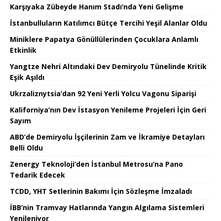
Karşıyaka Zübeyde Hanım Stadı’nda Yeni Gelişme
İstanbulluların Katılımcı Bütçe Tercihi Yeşil Alanlar Oldu
Miniklere Papatya Gönüllülerinden Çocuklara Anlamlı
Etkinlik
Yangtze Nehri Altındaki Dev Demiryolu Tünelinde Kritik
Eşik Aşıldı
Ukrzaliznytsia’dan 92 Yeni Yerli Yolcu Vagonu Siparişi
Kaliforniya’nın Dev İstasyon Yenileme Projeleri İçin Geri
Sayım
ABD’de Demiryolu İşçilerinin Zam ve İkramiye Detayları
Belli Oldu
Zenergy Teknoloji’den İstanbul Metrosu’na Pano
Tedarik Edecek
TCDD, YHT Setlerinin Bakımı İçin Sözleşme İmzaladı
İBB’nin Tramvay Hatlarında Yangın Algılama Sistemleri
Yenileniyor