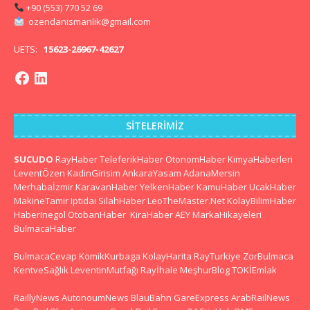
+90 (553) 770 52 69
ozendanismanlik@gmail.com
UETS:
15623-26967-42627
SITELERIMIZ
SUCUDO
RayHaber
TeleferikHaber
OtonomHaber
KimyaHaberleri
LeventÖzen
KadinGirisim
AnkaraYasam
AdanaMersin
Merhabaİzmir
KaravanHaber
YelkenHaber
KamuHaber
UcakHaber
MakineTamir
Iptidai
SilahHaber
LeoTheMaster.Net
KolayBilimHaber
HaberInegol
OtobanHaber
KiraHaber
AEY
MarkaHikayeleri
BulmacaHaber
BulmacaCevap
KomikKurbaga
KolayHarita
RayTurkiye
ZorBulmaca
KentveSağlık
LeventinMutfağı
Rayİhale
MeşhurBlog
TOKİEmlak
RaillyNews
AutonoumNews
BlauBahn
GareExpress
ArabRailNews