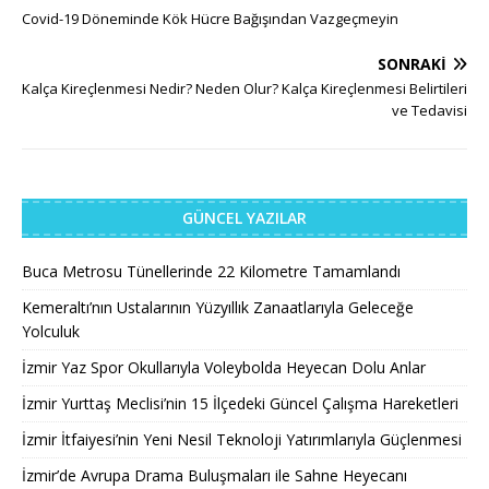
Covid-19 Döneminde Kök Hücre Bağışından Vazgeçmeyin
SONRAKI
Kalça Kireçlenmesi Nedir? Neden Olur? Kalça Kireçlenmesi Belirtileri
ve Tedavisi
GÜNCEL YAZILAR
Buca Metrosu Tünellerinde 22 Kilometre Tamamlandı
Kemeraltı’nın Ustalarının Yüzyıllık Zanaatlarıyla Geleceğe
Yolculuk
İzmir Yaz Spor Okullarıyla Voleybolda Heyecan Dolu Anlar
İzmir Yurttaş Meclisi’nin 15 İlçedeki Güncel Çalışma Hareketleri
İzmir İtfaiyesi’nin Yeni Nesil Teknoloji Yatırımlarıyla Güçlenmesi
İzmir’de Avrupa Drama Buluşmaları ile Sahne Heyecanı