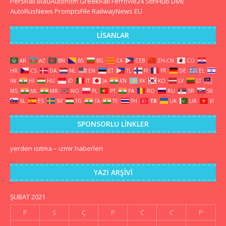
PersRail
BlauAutonom
GreekRail
Ferrovie24
StiriHub
DME
AutoRusNews
PromptsFile
RailwayNews EU
LISANLAR
AR
AZ
BN
BS
BG
CA
CEB
ZH-CN
CO
HR
CS
DA
NL
EN
ET
TL
FI
FR
DE
EL
IW
HI
HU
ID
IT
JA
KN
KK
KO
LV
LT
MS
ML
MR
NO
PL
PT
PA
RO
RU
SR
SK
SL
ES
SV
TG
TA
TE
TH
TR
UK
UR
VI
SPONSORLU LINKLER
yerden ısıtma
–
izmir haberleri
YAZI ARŞIVI
ŞUBAT 2021
P
S
Ç
P
C
C
P