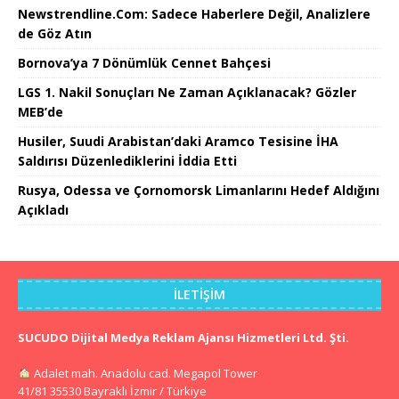
Newstrendline.Com: Sadece Haberlere Değil, Analizlere
de Göz Atın
Bornova’ya 7 Dönümlük Cennet Bahçesi
LGS 1. Nakil Sonuçları Ne Zaman Açıklanacak? Gözler
MEB’de
Husiler, Suudi Arabistan’daki Aramco Tesisine İHA
Saldırısı Düzenlediklerini İddia Etti
Rusya, Odessa ve Çornomorsk Limanlarını Hedef Aldığını
Açıkladı
İLETIŞIM
SUCUDO Dijital Medya Reklam Ajansı Hizmetleri Ltd. Şti.
Adalet mah. Anadolu cad. Megapol Tower
41/81 35530 Bayraklı İzmir / Türkiye