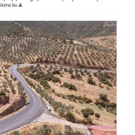
 bölümü bu
🔺