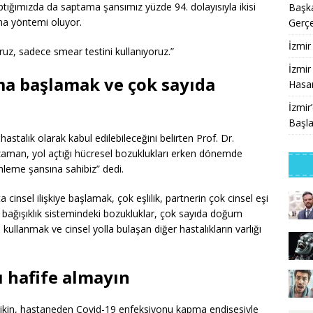
aptığımızda da saptama şansımız yüzde 94. dolayısıyla ikisi
Başka
ama yöntemi oluyor.
Gerçe
İzmir
ruz, sadece smear testini kullanıyoruz.”
İzmir
ma başlamak ve çok sayıda
Hasan
İzmir
Başla
hastalık olarak kabul edilebileceğini belirten Prof. Dr.
zaman, yol açtığı hücresel bozuklukları erken dönemde
nleme şansına sahibiz” dedi.
a cinsel ilişkiye başlamak, çok eşlilik, partnerin çok cinsel eşi
, bağışıklık sistemindeki bozukluklar, çok sayıda doğum
llanmak ve cinsel yolla bulaşan diğer hastalıkların varlığı
ı hafife almayın
ikin, hastaneden Covid-19 enfeksiyonu kapma endişesiyle