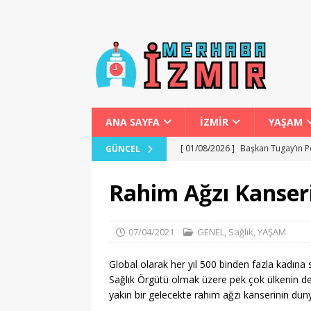
ANA SAYFA
İZMİR
YAŞAM
[ 01/08/2026 ]
Başkan Tugay’ın P
GÜNCEL
[ 01/08/2026 ]
İzmir’de Bokaşi 
Rahim Ağzı Kanseri
[ 31/07/2026 ]
Karabağlar Mahalle
[ 02/08/2026 ]
Fethiye’de Yamaç 
07/04/2021
GENEL
,
Sağlık
,
YAŞAM
GENEL
Global olarak her yıl 500 binden fazla kadına
[ 01/08/2026 ]
Beydağ’da Karaob
Sağlık Örgütü olmak üzere pek çok ülkenin de
yakın bir gelecekte rahim ağzı kanserinin dün