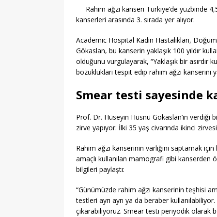
Rahim ağzı kanseri Türkiye’de yüzbinde 4,
kanserleri arasında 3. sırada yer alıyor.
Academic Hospital Kadın Hastalıkları, Doğum 
Gökaslan, bu kanserin yaklaşık 100 yıldır kulla
olduğunu vurgulayarak, “Yaklaşık bir asırdır 
bozuklukları tespit edip rahim ağzı kanserini 
Smear testi sayesinde k
Prof. Dr. Hüseyin Hüsnü Gökaslan’ın verdiği b
zirve yapıyor. İlki 35 yaş civarında ikinci zirve
Rahim ağzı kanserinin varlığını saptamak içi
amaçlı kullanılan mamografi gibi kanserden ölü
bilgileri paylaştı:
“Günümüzde rahim ağzı kanserinin teşhisi ama
testleri ayrı ayrı ya da beraber kullanılabiliyo
çıkarabiliyoruz. Smear testi periyodik olarak bel