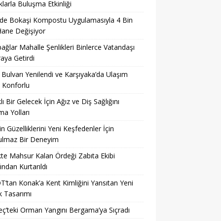
larla Buluşma Etkinliği
’de Bokaşi Kompostu Uygulamasıyla 4 Bin
Hane Değişiyor
ağlar Mahalle Şenlikleri Binlerce Vatandaşı
raya Getirdi
 Bulvarı Yenilendi ve Karşıyaka’da Ulaşım
 Konforlu
klı Bir Gelecek İçin Ağız ve Diş Sağlığını
a Yolları
’in Güzelliklerini Yeni Keşfedenler İçin
ulmaz Bir Deneyim
kte Mahsur Kalan Ördeği Zabıta Ekibi
ından Kurtarıldı
’tan Konak’a Kent Kimliğini Yansıtan Yeni
k Tasarımı
’teki Orman Yangını Bergama’ya Sıçradı