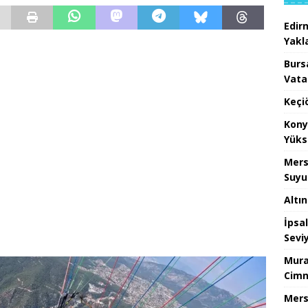
Edir
Yakla
Burs
Vata
Keçi
Kony
Yüks
Mers
Suyu
Altı
İpsa
Sevi
Mura
Cimn
Mers