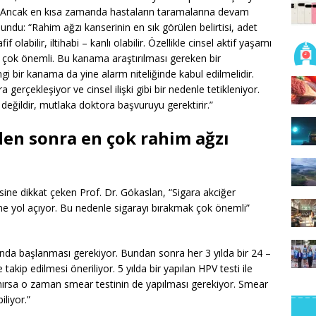
, “Ancak en kısa zamanda hastaların taramalarına devam
undu: “Rahim ağzı kanserinin en sık görülen belirtisi, adet
labilir, iltihabi – kanlı olabilir. Özellikle cinsel aktif yaşamı
a çok önemli. Bu kanama araştırılması gereken bir
 bir kanama da yine alarm niteliğinde kabul edilmelidir.
erçekleşiyor ve cinsel ilişki gibi bir nedenle tetikleniyor.
eğildir, mutlaka doktora başvuruyu gerektirir.”
den sonra en çok rahim ağzı
tkisine dikkat çeken Prof. Dr. Gökaslan, “Sigara akciğer
e yol açıyor. Bu nedenle sigarayı bırakmak çok önemli”
nda başlanması gerekiyor. Bundan sonra her 3 yılda bir 24 –
takip edilmesi öneriliyor. 5 yılda bir yapılan HPV testi ile
tanırsa o zaman smear testinin de yapılması gerekiyor. Smear
iliyor.”