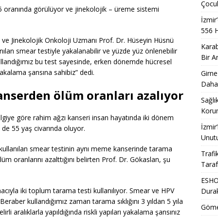
Çocuk
5 oranında görülüyor ve jinekolojik – üreme sistemi
İzmir
556 
ve Jinekolojik Onkoloji Uzmanı Prof. Dr. Hüseyin Hüsnü
Karab
nılan smear testiyle yakalanabilir ve yüzde yüz önlenebilir
Bir A
kullandığımız bu test sayesinde, erken dönemde hücresel
yakalama şansına sahibiz” dedi.
Girne
Daha
anserden ölüm oranları azalıyor
Sağlı
Korum
ilgiye göre rahim ağzı kanseri insan hayatında iki dönem
İzmir
si de 55 yaş civarında oluyor.
Unut
n kullanılan smear testinin aynı meme kanserinde tarama
Trafi
m oranlarını azalttığını belirten Prof. Dr. Gökaslan, şu
Taraf
ESHOT
cıyla iki toplum tarama testi kullanılıyor. Smear ve HPV
Dura
r. Beraber kullandığımız zaman tarama sıklığını 3 yıldan 5 yıla
Gömeç
irli aralıklarla yapıldığında riskli yapıları yakalama şansınız