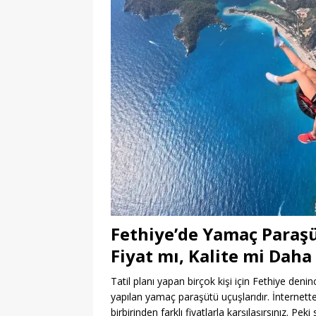
Fethiye’de Yamaç Paraş
Fiyat mı, Kalite mi Dah
Tatil planı yapan birçok kişi için Fethiye deni
yapılan yamaç paraşütü uçuşlarıdır. İnternette 
birbirinden farklı fiyatlarla karşılaşırsınız. P