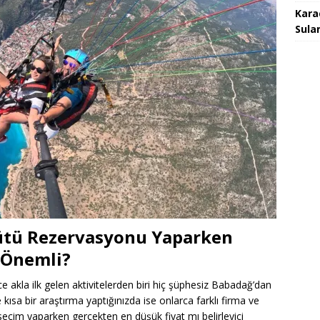
Kara
Sula
ütü Rezervasyonu Yaparken
a Önemli?
nce akla ilk gelen aktivitelerden biri hiç şüphesiz Babadağ’dan
kısa bir araştırma yaptığınızda ise onlarca farklı firma ve
eki seçim yaparken gerçekten en düşük fiyat mı belirleyici