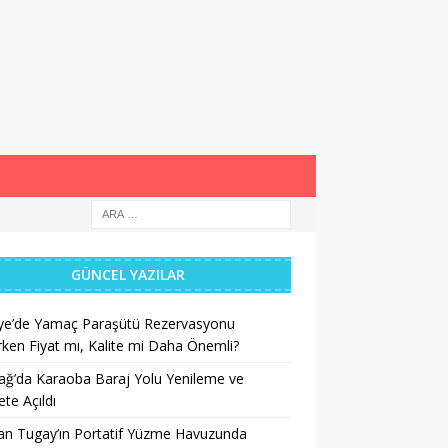
GÜNCEL YAZILAR
iye’de Yamaç Paraşütü Rezervasyonu
ken Fiyat mı, Kalite mi Daha Önemli?
ğ’da Karaoba Baraj Yolu Yenileme ve
te Açıldı
an Tugay’ın Portatif Yüzme Havuzunda