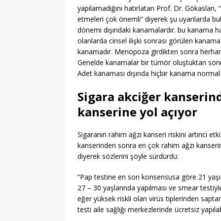
yapılamadığını hatırlatan Prof. Dr. Gökaslan
etmeleri çok önemli” diyerek şu uyarılarda bul
dönemi dışındaki kanamalardır. bu kanama hafif o
olanlarda cinsel ilişki sonrası görülen kanam
kanamadır. Menopoza girdikten sonra herhangi
Genelde kanamalar bir tümör oluştuktan sonra g
Adet kanaması dışında hiçbir kanama normal d
Sigara akciğer kanserin
kanserine yol açıyor
Sigaranın rahim ağzı kanseri riskini artırıcı e
kanserinden sonra en çok rahim ağzı kanserin
diyerek sözlerini şöyle sürdürdü:
“Pap testine en son konsensusa göre 21 yaşı
27 – 30 yaşlarında yapılması ve smear testiyle 
eğer yüksek riskli olan virüs tiplerinden sap
testi aile sağlığı merkezlerinde ücretsiz yapılab