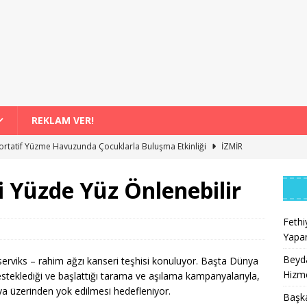
REKLAM VER!
ortatif Yüzme Havuzunda Çocuklarla Buluşma Etkinliği
İZMİR
Kompostu Uygulamasıyla 4 Bin 556 Hane Değişiyor
İZMİR
 Yüzde Yüz Önlenebilir
 Şenlikleri Binlerce Vatandaşı Bir Araya Getirdi
İZMİR
Paraşütü Rezervasyonu Yaparken Fiyat mı, Kalite mi Daha Önemli?
Feth
Yapar
Beyda
 serviks – rahim ağzı kanseri teşhisi konuluyor. Başta Dünya
a Baraj Yolu Yenileme ve Hizmete Açıldı
İZMİR
Hizme
steklediği ve başlattığı tarama ve aşılama kampanyalarıyla,
ya üzerinden yok edilmesi hedefleniyor.
Başk