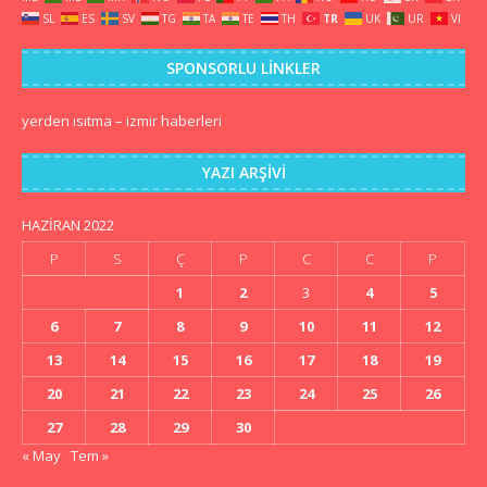
SL
ES
SV
TG
TA
TE
TH
TR
UK
UR
VI
SPONSORLU LINKLER
yerden ısıtma
–
izmir haberleri
YAZI ARŞIVI
HAZIRAN 2022
P
S
Ç
P
C
C
P
1
2
3
4
5
6
7
8
9
10
11
12
13
14
15
16
17
18
19
20
21
22
23
24
25
26
27
28
29
30
« May
Tem »