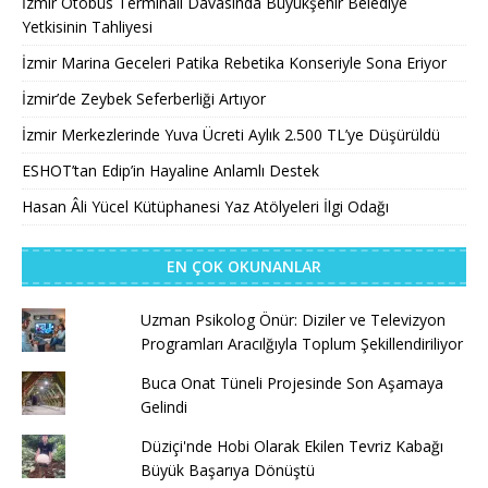
İzmir Otobüs Terminali Davasında Büyükşehir Belediye
Yetkisinin Tahliyesi
İzmir Marina Geceleri Patika Rebetika Konseriyle Sona Eriyor
İzmir’de Zeybek Seferberliği Artıyor
İzmir Merkezlerinde Yuva Ücreti Aylık 2.500 TL’ye Düşürüldü
ESHOT’tan Edip’in Hayaline Anlamlı Destek
Hasan Âli Yücel Kütüphanesi Yaz Atölyeleri İlgi Odağı
EN ÇOK OKUNANLAR
Uzman Psikolog Önür: Diziler ve Televizyon
Programları Aracılğıyla Toplum Şekillendiriliyor
Buca Onat Tüneli Projesinde Son Aşamaya
Gelindi
Düziçi'nde Hobi Olarak Ekilen Tevriz Kabağı
Büyük Başarıya Dönüştü