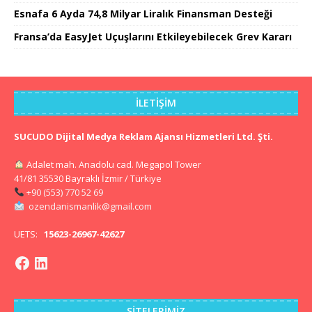
Esnafa 6 Ayda 74,8 Milyar Liralık Finansman Desteği
Fransa’da EasyJet Uçuşlarını Etkileyebilecek Grev Kararı
İLETIŞIM
SUCUDO Dijital Medya Reklam Ajansı Hizmetleri Ltd. Şti.
Adalet mah. Anadolu cad. Megapol Tower
41/81 35530 Bayraklı İzmir / Türkiye
+90 (553) 770 52 69
ozendanismanlik@gmail.com
UETS:
15623-26967-42627
SITELERIMIZ