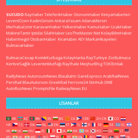
SUCUDO
RayHaber
TeleferikHaber
OtonomHaber
KimyaHaberleri
LeventÖzen
KadinGirisim
AnkaraYasam
AdanaMersin
Merhabaİzmir
KaravanHaber
YelkenHaber
KamuHaber
UcakHaber
MakineTamir
Iptidai
SilahHaber
LeoTheMaster.Net
KolayBilimHaber
HaberInegol
OtobanHaber
KiraHaber
AEY
MarkaHikayeleri
BulmacaHaber
BulmacaCevap
KomikKurbaga
KolayHarita
RayTurkiye
ZorBulmaca
KentveSağlık
LeventinMutfağı
Rayİhale
MeşhurBlog
TOKİEmlak
RaillyNews
AutonoumNews
BlauBahn
GareExpress
ArabRailNews
PersRail
BlauAutonom
GreekRail
Ferrovie24
StiriHub
DME
AutoRusNews
PromptsFile
RailwayNews EU
LISANLAR
AR
AZ
BN
BS
BG
CA
CEB
ZH-CN
CO
HR
CS
DA
NL
EN
ET
TL
FI
FR
DE
EL
IW
HI
HU
ID
IT
JA
KN
KK
KO
LV
LT
MS
ML
MR
NO
PL
PT
PA
RO
RU
SR
SK