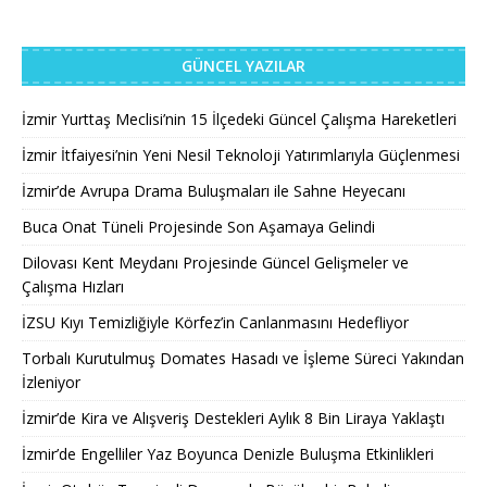
GÜNCEL YAZILAR
İzmir Yurttaş Meclisi’nin 15 İlçedeki Güncel Çalışma Hareketleri
İzmir İtfaiyesi’nin Yeni Nesil Teknoloji Yatırımlarıyla Güçlenmesi
İzmir’de Avrupa Drama Buluşmaları ile Sahne Heyecanı
Buca Onat Tüneli Projesinde Son Aşamaya Gelindi
Dilovası Kent Meydanı Projesinde Güncel Gelişmeler ve
Çalışma Hızları
İZSU Kıyı Temizliğiyle Körfez’in Canlanmasını Hedefliyor
Torbalı Kurutulmuş Domates Hasadı ve İşleme Süreci Yakından
İzleniyor
İzmir’de Kira ve Alışveriş Destekleri Aylık 8 Bin Liraya Yaklaştı
İzmir’de Engelliler Yaz Boyunca Denizle Buluşma Etkinlikleri