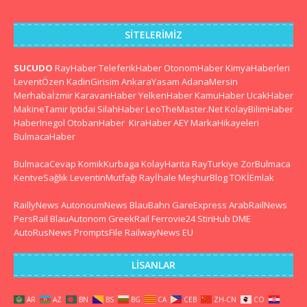
SITELERIMIZ
SUCUDO
RayHaber
TeleferikHaber
OtonomHaber
KimyaHaberleri
LeventÖzen
KadinGirisim
AnkaraYasam
AdanaMersin
Merhabaİzmir
KaravanHaber
YelkenHaber
KamuHaber
UcakHaber
MakineTamir
Iptidai
SilahHaber
LeoTheMaster.Net
KolayBilimHaber
HaberInegol
OtobanHaber
KiraHaber
AEY
MarkaHikayeleri
BulmacaHaber
BulmacaCevap
KomikKurbaga
KolayHarita
RayTurkiye
ZorBulmaca
KentveSağlık
LeventinMutfağı
Rayİhale
MeşhurBlog
TOKİEmlak
RaillyNews
AutonoumNews
BlauBahn
GareExpress
ArabRailNews
PersRail
BlauAutonom
GreekRail
Ferrovie24
StiriHub
DME
AutoRusNews
PromptsFile
RailwayNews EU
LISANLAR
AR
AZ
BN
BS
BG
CA
CEB
ZH-CN
CO