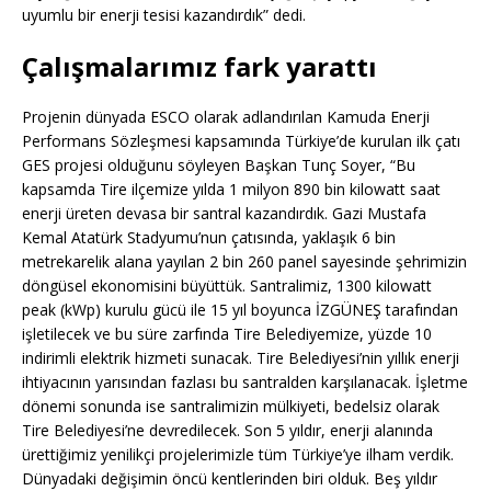
uyumlu bir enerji tesisi kazandırdık” dedi.
Çalışmalarımız fark yarattı
Projenin dünyada ESCO olarak adlandırılan Kamuda Enerji
Performans Sözleşmesi kapsamında Türkiye’de kurulan ilk çatı
GES projesi olduğunu söyleyen Başkan Tunç Soyer, “Bu
kapsamda Tire ilçemize yılda 1 milyon 890 bin kilowatt saat
enerji üreten devasa bir santral kazandırdık. Gazi Mustafa
Kemal Atatürk Stadyumu’nun çatısında, yaklaşık 6 bin
metrekarelik alana yayılan 2 bin 260 panel sayesinde şehrimizin
döngüsel ekonomisini büyüttük. Santralimiz, 1300 kilowatt
peak (kWp) kurulu gücü ile 15 yıl boyunca İZGÜNEŞ tarafından
işletilecek ve bu süre zarfında Tire Belediyemize, yüzde 10
indirimli elektrik hizmeti sunacak. Tire Belediyesi’nin yıllık enerji
ihtiyacının yarısından fazlası bu santralden karşılanacak. İşletme
dönemi sonunda ise santralimizin mülkiyeti, bedelsiz olarak
Tire Belediyesi’ne devredilecek. Son 5 yıldır, enerji alanında
ürettiğimiz yenilikçi projelerimizle tüm Türkiye’ye ilham verdik.
Dünyadaki değişimin öncü kentlerinden biri olduk. Beş yıldır