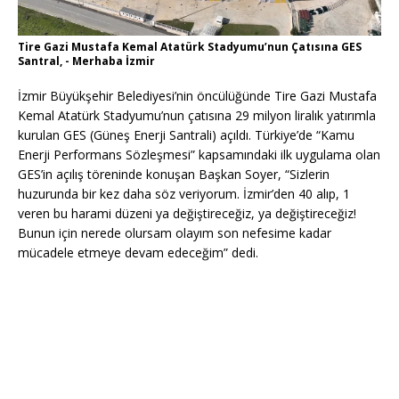
Tire Gazi Mustafa Kemal Atatürk Stadyumu’nun Çatısına GES
Santral, - Merhaba İzmir
İzmir Büyükşehir Belediyesi’nin öncülüğünde Tire Gazi Mustafa
Kemal Atatürk Stadyumu’nun çatısına 29 milyon liralık yatırımla
kurulan GES (Güneş Enerji Santrali) açıldı. Türkiye’de “Kamu
Enerji Performans Sözleşmesi” kapsamındaki ilk uygulama olan
GES’in açılış töreninde konuşan Başkan Soyer, “Sizlerin
huzurunda bir kez daha söz veriyorum. İzmir’den 40 alıp, 1
veren bu harami düzeni ya değiştireceğiz, ya değiştireceğiz!
Bunun için nerede olursam olayım son nefesime kadar
mücadele etmeye devam edeceğim” dedi.