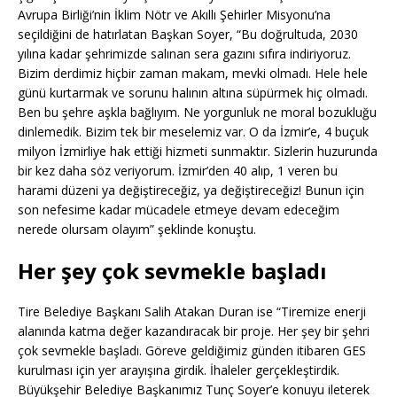
Avrupa Birliği’nin İklim Nötr ve Akıllı Şehirler Misyonu’na
seçildiğini de hatırlatan Başkan Soyer, “Bu doğrultuda, 2030
yılına kadar şehrimizde salınan sera gazını sıfıra indiriyoruz.
Bizim derdimiz hiçbir zaman makam, mevki olmadı. Hele hele
günü kurtarmak ve sorunu halının altına süpürmek hiç olmadı.
Ben bu şehre aşkla bağlıyım. Ne yorgunluk ne moral bozukluğu
dinlemedik. Bizim tek bir meselemiz var. O da İzmir’e, 4 buçuk
milyon İzmirliye hak ettiği hizmeti sunmaktır. Sizlerin huzurunda
bir kez daha söz veriyorum. İzmir’den 40 alıp, 1 veren bu
harami düzeni ya değiştireceğiz, ya değiştireceğiz! Bunun için
son nefesime kadar mücadele etmeye devam edeceğim
nerede olursam olayım” şeklinde konuştu.
Her şey çok sevmekle başladı
Tire Belediye Başkanı Salih Atakan Duran ise “Tiremize enerji
alanında katma değer kazandıracak bir proje. Her şey bir şehri
çok sevmekle başladı. Göreve geldiğimiz günden itibaren GES
kurulması için yer arayışına girdik. İhaleler gerçekleştirdik.
Büyükşehir Belediye Başkanımız Tunç Soyer’e konuyu ileterek