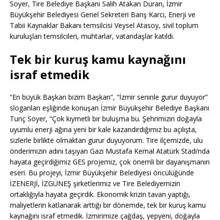
Soyer, Tire Belediye Başkanı Salih Atakan Duran, İzmir
Büyükşehir Belediyesi Genel Sekreteri Barış Karcı, Enerji ve
Tabii Kaynaklar Bakanı temsilcisi Veysel Atasoy, sivil toplum
kuruluşları temsilcileri, muhtarlar, vatandaşlar katıldı.
Tek bir kuruş kamu kaynağını
israf etmedik
“En büyük Başkan bizim Başkan”, “İzmir seninle gurur duyuyor”
sloganları eşliğinde konuşan İzmir Büyükşehir Belediye Başkanı
Tunç Soyer, “Çok kıymetli bir buluşma bu. Şehrimizin doğayla
uyumlu enerji ağına yeni bir kale kazandırdığımız bu açılışta,
sizlerle birlikte olmaktan gurur duyuyorum. Tire ilçemizde, ulu
önderimizin adını taşıyan Gazi Mustafa Kemal Atatürk Stadı’nda
hayata geçirdiğimiz GES projemiz, çok önemli bir dayanışmanın
eseri. Bu projeyi, İzmir Büyükşehir Belediyesi öncülüğünde
İZENERJİ, İZGÜNEŞ şirketlerimiz ve Tire Belediyemizin
ortaklığıyla hayata geçirdik. Ekonomik krizin tavan yaptığı,
maliyetlerin katlanarak arttığı bir dönemde, tek bir kuruş kamu
kaynağını israf etmedik. İzmirimize çağdaş, yepyeni, doğayla