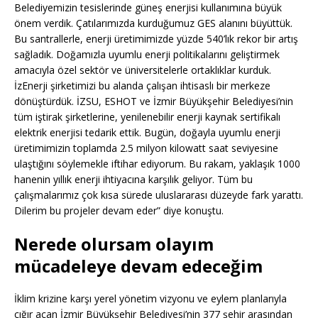
Belediyemizin tesislerinde güneş enerjisi kullanımına büyük
önem verdik. Çatılarımızda kurduğumuz GES alanını büyüttük.
Bu santrallerle, enerji üretimimizde yüzde 540’lık rekor bir artış
sağladık. Doğamızla uyumlu enerji politikalarını geliştirmek
amacıyla özel sektör ve üniversitelerle ortaklıklar kurduk.
İzEnerji şirketimizi bu alanda çalışan ihtisaslı bir merkeze
dönüştürdük. İZSU, ESHOT ve İzmir Büyükşehir Belediyesi’nin
tüm iştirak şirketlerine, yenilenebilir enerji kaynak sertifikalı
elektrik enerjisi tedarik ettik. Bugün, doğayla uyumlu enerji
üretimimizin toplamda 2.5 milyon kilowatt saat seviyesine
ulaştığını söylemekle iftihar ediyorum. Bu rakam, yaklaşık 1000
hanenin yıllık enerji ihtiyacına karşılık geliyor. Tüm bu
çalışmalarımız çok kısa sürede uluslararası düzeyde fark yarattı.
Dilerim bu projeler devam eder” diye konuştu.
Nerede olursam olayım
mücadeleye devam edeceğim
İklim krizine karşı yerel yönetim vizyonu ve eylem planlarıyla
çığır açan İzmir Büyükşehir Belediyesi’nin 377 şehir arasından