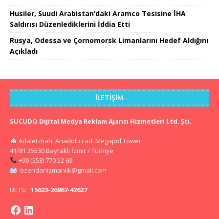
Husiler, Suudi Arabistan’daki Aramco Tesisine İHA
Saldırısı Düzenlediklerini İddia Etti
Rusya, Odessa ve Çornomorsk Limanlarını Hedef Aldığını
Açıkladı
İLETIŞIM
SUCUDO Dijital Medya Reklam Ajansı Hizmetleri Ltd. Şti.
Adalet mah. Anadolu cad. Megapol Tower
41/81 35530 Bayraklı İzmir / Türkiye
+90 (553) 770 52 69
ozendanismanlik@gmail.com
UETS:
15623-26967-42627