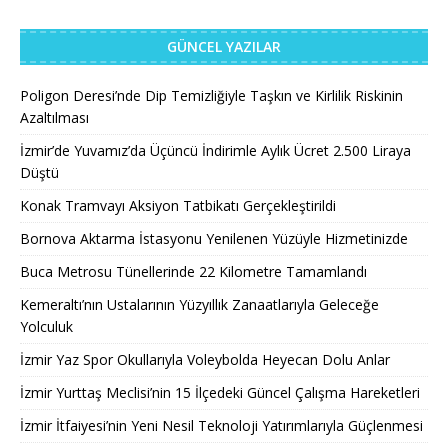
GÜNCEL YAZILAR
Poligon Deresi’nde Dip Temizliğiyle Taşkın ve Kirlilik Riskinin
Azaltılması
İzmir’de Yuvamız’da Üçüncü İndirimle Aylık Ücret 2.500 Liraya
Düştü
Konak Tramvayı Aksiyon Tatbikatı Gerçekleştirildi
Bornova Aktarma İstasyonu Yenilenen Yüzüyle Hizmetinizde
Buca Metrosu Tünellerinde 22 Kilometre Tamamlandı
Kemeraltı’nın Ustalarının Yüzyıllık Zanaatlarıyla Geleceğe
Yolculuk
İzmir Yaz Spor Okullarıyla Voleybolda Heyecan Dolu Anlar
İzmir Yurttaş Meclisi’nin 15 İlçedeki Güncel Çalışma Hareketleri
İzmir İtfaiyesi’nin Yeni Nesil Teknoloji Yatırımlarıyla Güçlenmesi