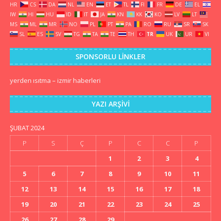
HR
CS
DA
NL
EN
ET
TL
FI
FR
DE
EL
IW
HI
HU
ID
IT
JA
KN
KK
KO
LV
LT
MS
ML
MR
NO
PL
PT
PA
RO
RU
SR
SK
SL
ES
SV
TG
TA
TE
TH
TR
UK
UR
VI
SPONSORLU LINKLER
yerden ısıtma
–
izmir haberleri
YAZI ARŞIVI
ŞUBAT 2024
P
S
Ç
P
C
C
P
1
2
3
4
5
6
7
8
9
10
11
12
13
14
15
16
17
18
19
20
21
22
23
24
25
26
27
28
29