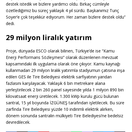
destek istedik ve bizlere yardımcı oldu. Birkaç cümleyle
özetlediğimiz bu süreç yaklaşık 4 yıl sürdü. Başkanımız Tunç
Soyer’e çok teşekkür ediyorum. Her zaman bizlere destek oldu”
dedi.
29 milyon liralık yatırım
Proje, dünyada ESCO olarak bilinen, Türkiye’de ise “Kamu
Enerji Performans Sözleşmesi” olarak düzenlenen mevzuat
kapsamındaki ilk uygulama olarak öne çıkıyor. Kamu kaynağı
kullanmadan 29 milyon liralık yatırımla stadyumun çatısına inşa
edilen GES ile Tire Belediyesi elektrik sarfiyatının yarıdan
fazlasını karşılayacak. Yaklaşık 6 bin metrekare alana
yerleştirilecek 2 bin 260 panel sayesinde yılda 1 milyon 890 bin
kilovatsaat enerji üretilecek. 1.300 kWp kurulu gücü bulunan
santral, 15 yıl boyunda İZGÜNEŞ tarafından işletilecek. Bu süre
zarfında Tire Belediyesi yüzde 10 indirimli elektrik alırken,
dönem sonunda santralin mülkiyeti Tire Belediyesi’ne bedelsiz
devredilecek.