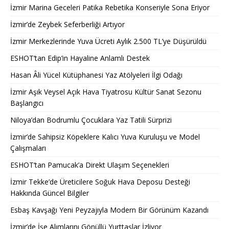
İzmir Marina Geceleri Patika Rebetika Konseriyle Sona Eriyor
İzmir’de Zeybek Seferberliği Artıyor
İzmir Merkezlerinde Yuva Ücreti Aylık 2.500 TL’ye Düşürüldü
ESHOT’tan Edip’in Hayaline Anlamlı Destek
Hasan Âli Yücel Kütüphanesi Yaz Atölyeleri İlgi Odağı
İzmir Aşık Veysel Açık Hava Tiyatrosu Kültür Sanat Sezonu
Başlangıcı
Niloya’dan Bodrumlu Çocuklara Yaz Tatili Sürprizi
İzmir’de Sahipsiz Köpeklere Kalıcı Yuva Kuruluşu ve Model
Çalışmaları
ESHOT’tan Pamucak’a Direkt Ulaşım Seçenekleri
İzmir Tekke’de Üreticilere Soğuk Hava Deposu Desteği
Hakkında Güncel Bilgiler
Esbaş Kavşağı Yeni Peyzajıyla Modern Bir Görünüm Kazandı
İzmir’de İşe Alımlarını Gönüllü Yurttaşlar İzliyor