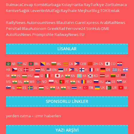
BulmacaCevap
KomikKurbaga
KolayHarita
RayTurkiye
ZorBulmaca
KentveSağlık
LeventinMutfağı
Rayİhale
MeşhurBlog
TOKİEmlak
RaillyNews
AutonoumNews
BlauBahn
GareExpress
ArabRailNews
PersRail
BlauAutonom
GreekRail
Ferrovie24
StiriHub
DME
AutoRusNews
PromptsFile
RailwayNews EU
LISANLAR
AR
AZ
BN
BS
BG
CA
CEB
ZH-CN
CO
HR
CS
DA
NL
EN
ET
TL
FI
FR
DE
EL
IW
HI
HU
ID
IT
JA
KN
KK
KO
LV
LT
MS
ML
MR
NO
PL
PT
PA
RO
RU
SR
SK
SL
ES
SV
TG
TA
TE
TH
TR
UK
UR
VI
SPONSORLU LINKLER
yerden ısıtma
–
izmir haberleri
YAZI ARŞIVI