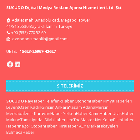
SUCUDO Dijital Medya Reklam Ajansı Hizmetleri Ltd. Şti.
🏠
Adalet mah. Anadolu cad. Megapol Tower
41/81 35530 Bayraklı İzmir / Türkiye
📞
+90 (553) 770 52 69
📩
ozendanismanlik@gmail.com
UETS:
15623-26967-42627
SITELERIMIZ
SUCUDO
RayHaber
TeleferikHaber
OtonomHaber
KimyaHaberleri
LeventÖzen
KadinGirisim
AnkaraYasam
AdanaMersin
Merhabaİzmir
KaravanHaber
YelkenHaber
KamuHaber
UcakHaber
MakineTamir
Iptidai
SilahHaber
LeoTheMaster.Net
KolayBilimHaber
HaberInegol
OtobanHaber
KiraHaber
AEY
MarkaHikayeleri
BulmacaHaber