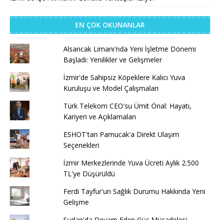
EN ÇOK OKUNANLAR
Alsancak Limanı'nda Yeni İşletme Dönemi
Başladı: Yenilikler ve Gelişmeler
İzmir'de Sahipsiz Köpeklere Kalıcı Yuva
Kuruluşu ve Model Çalışmaları
Türk Telekom CEO'su Ümit Önal: Hayatı,
Kariyeri ve Açıklamaları
ESHOT'tan Pamucak'a Direkt Ulaşım
Seçenekleri
İzmir Merkezlerinde Yuva Ücreti Aylık 2.500
TL'ye Düşürüldü
Ferdi Tayfur'un Sağlık Durumu Hakkında Yeni
Gelişme
Sudan'da Devam Eden Güç Mücadelesi