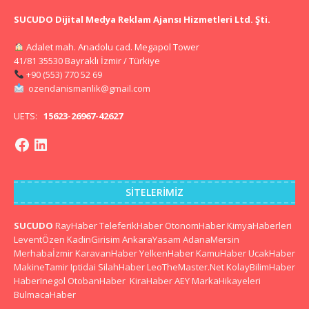
SUCUDO Dijital Medya Reklam Ajansı Hizmetleri Ltd. Şti.
Adalet mah. Anadolu cad. Megapol Tower
41/81 35530 Bayraklı İzmir / Türkiye
+90 (553) 770 52 69
ozendanismanlik@gmail.com
UETS:
15623-26967-42627
SITELERIMIZ
SUCUDO
RayHaber
TeleferikHaber
OtonomHaber
KimyaHaberleri
LeventÖzen
KadinGirisim
AnkaraYasam
AdanaMersin
Merhabaİzmir
KaravanHaber
YelkenHaber
KamuHaber
UcakHaber
MakineTamir
Iptidai
SilahHaber
LeoTheMaster.Net
KolayBilimHaber
HaberInegol
OtobanHaber
KiraHaber
AEY
MarkaHikayeleri
BulmacaHaber