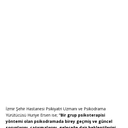
İzmir Şehir Hastanesi Psikiyatri Uzmanı ve Psikodrama
Yürütücüsü Huriye Ersen ise;
“Bir grup psikoterapisi
yöntemi olan psikodramada birey geçmiş ve güncel
sorunlarını, çatışmalarını, geleceğe dair beklentilerini,