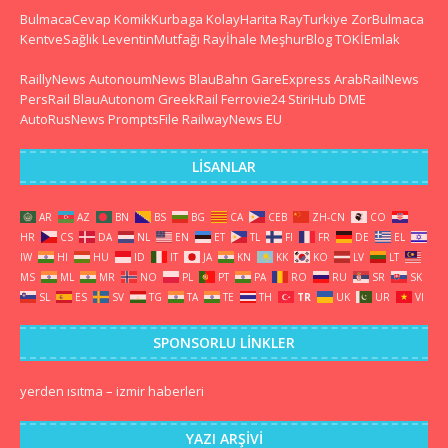
BulmacaCevap
KomikKurbaga
KolayHarita
RayTurkiye
ZorBulmaca
KentveSağlık
LeventinMutfağı
Rayİhale
MeşhurBlog
TOKİEmlak
RaillyNews
AutonoumNews
BlauBahn
GareExpress
ArabRailNews
PersRail
BlauAutonom
GreekRail
Ferrovie24
StiriHub
DME
AutoRusNews
PromptsFile
RailwayNews EU
LISANLAR
AR
AZ
BN
BS
BG
CA
CEB
ZH-CN
CO
HR
CS
DA
NL
EN
ET
TL
FI
FR
DE
EL
IW
HI
HU
ID
IT
JA
KN
KK
KO
LV
LT
MS
ML
MR
NO
PL
PT
PA
RO
RU
SR
SK
SL
ES
SV
TG
TA
TE
TH
TR
UK
UR
VI
SPONSORLU LINKLER
yerden ısıtma
–
izmir haberleri
YAZI ARŞIVI