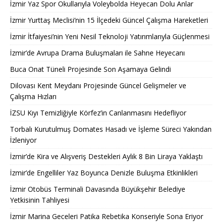
İzmir Yaz Spor Okullarıyla Voleybolda Heyecan Dolu Anlar
İzmir Yurttaş Meclisi’nin 15 İlçedeki Güncel Çalışma Hareketleri
İzmir İtfaiyesi’nin Yeni Nesil Teknoloji Yatırımlarıyla Güçlenmesi
İzmir’de Avrupa Drama Buluşmaları ile Sahne Heyecanı
Buca Onat Tüneli Projesinde Son Aşamaya Gelindi
Dilovası Kent Meydanı Projesinde Güncel Gelişmeler ve
Çalışma Hızları
İZSU Kıyı Temizliğiyle Körfez’in Canlanmasını Hedefliyor
Torbalı Kurutulmuş Domates Hasadı ve İşleme Süreci Yakından
İzleniyor
İzmir’de Kira ve Alışveriş Destekleri Aylık 8 Bin Liraya Yaklaştı
İzmir’de Engelliler Yaz Boyunca Denizle Buluşma Etkinlikleri
İzmir Otobüs Terminali Davasında Büyükşehir Belediye
Yetkisinin Tahliyesi
İzmir Marina Geceleri Patika Rebetika Konseriyle Sona Eriyor