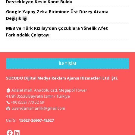
Destekleyen Kesin Kanıt Buldu
Google Yapay Zeka Biriminde Üst Düzey Atama
Değişikliği
MEB ve Türk Kızılay’dan Çocuklara Yönelik Afet
Farkındalık Çalıştayı
İLETIŞIM
SUCUDO Dijital Medya Reklam Ajansı Hizmetleri Ltd. Şti.
🏠
Adalet mah. Anadolu cad. Megapol Tower
41/81 35530 Bayraklı İzmir / Türkiye
📞
+90 (553) 770 52 69
📩
ozendanismanlik@gmail.com
UETS:
15623-26967-42627