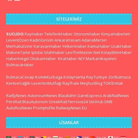
SITELERIMIZ
SUCUDO
RayHaber
TeleferikHaber
OtonomHaber
KimyaHaberleri
LeventÖzen
KadinGirisim
AnkaraYasam
AdanaMersin
Merhabaİzmir
KaravanHaber
YelkenHaber
KamuHaber
UcakHaber
MakineTamir
Iptidai
SilahHaber
LeoTheMaster.Net
KolayBilimHaber
HaberInegol
OtobanHaber
KiraHaber
AEY
MarkaHikayeleri
BulmacaHaber
BulmacaCevap
KomikKurbaga
KolayHarita
RayTurkiye
ZorBulmaca
KentveSağlık
LeventinMutfağı
Rayİhale
MeşhurBlog
TOKİEmlak
RaillyNews
AutonoumNews
BlauBahn
GareExpress
ArabRailNews
PersRail
BlauAutonom
GreekRail
Ferrovie24
StiriHub
DME
AutoRusNews
PromptsFile
RailwayNews EU
LISANLAR
AR
AZ
BN
BS
BG
CA
CEB
ZH-CN
CO