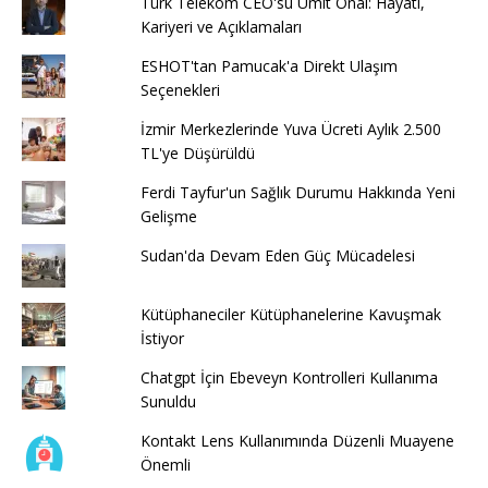
Türk Telekom CEO'su Ümit Önal: Hayatı,
Kariyeri ve Açıklamaları
ESHOT'tan Pamucak'a Direkt Ulaşım
Seçenekleri
İzmir Merkezlerinde Yuva Ücreti Aylık 2.500
TL'ye Düşürüldü
Ferdi Tayfur'un Sağlık Durumu Hakkında Yeni
Gelişme
Sudan'da Devam Eden Güç Mücadelesi
Kütüphaneciler Kütüphanelerine Kavuşmak
İstiyor
Chatgpt İçin Ebeveyn Kontrolleri Kullanıma
Sunuldu
Kontakt Lens Kullanımında Düzenli Muayene
Önemli