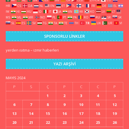
HR
CS
DA
NL
EN
ET
TL
FI
FR
DE
EL
IW
HI
HU
ID
IT
JA
KN
KK
KO
LV
LT
MS
ML
MR
NO
PL
PT
PA
RO
RU
SR
SK
SL
ES
SV
TG
TA
TE
TH
TR
UK
UR
VI
SPONSORLU LINKLER
yerden ısıtma
–
izmir haberleri
YAZI ARŞIVI
MAYIS 2024
P
S
Ç
P
C
C
P
1
2
3
4
5
6
7
8
9
10
11
12
13
14
15
16
17
18
19
20
21
22
23
24
25
26