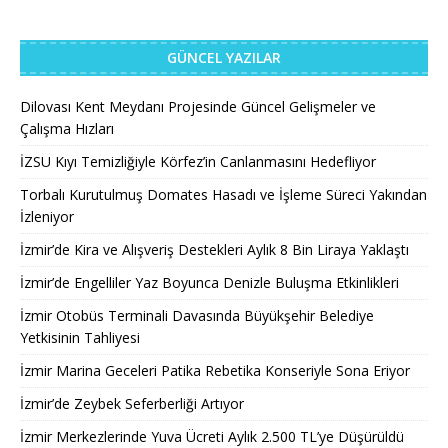
GÜNCEL YAZILAR
Dilovası Kent Meydanı Projesinde Güncel Gelişmeler ve
Çalışma Hızları
İZSU Kıyı Temizliğiyle Körfez’in Canlanmasını Hedefliyor
Torbalı Kurutulmuş Domates Hasadı ve İşleme Süreci Yakından
İzleniyor
İzmir’de Kira ve Alışveriş Destekleri Aylık 8 Bin Liraya Yaklaştı
İzmir’de Engelliler Yaz Boyunca Denizle Buluşma Etkinlikleri
İzmir Otobüs Terminali Davasında Büyükşehir Belediye
Yetkisinin Tahliyesi
İzmir Marina Geceleri Patika Rebetika Konseriyle Sona Eriyor
İzmir’de Zeybek Seferberliği Artıyor
İzmir Merkezlerinde Yuva Ücreti Aylık 2.500 TL’ye Düşürüldü