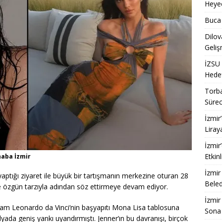
Heye
Buca 
Dilov
Geliş
İZSU 
Hedef
Torba
Sürec
İzmir
Liray
İzmir
Etkinl
haba İzmir
İzmir
ptığı ziyaret ile büyük bir tartışmanın merkezine oturan 28
Beled
e özgün tarzıyla adından söz ettirmeye devam ediyor.
İzmir
am Leonardo da Vinci’nin başyapıtı Mona Lisa tablosuna
Sona 
ada geniş yankı uyandırmıştı. Jenner’ın bu davranışı, birçok