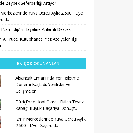
’de Zeybek Seferberliği Artıyor
 Merkezlerinde Yuva Ücreti Aylık 2.500 TL’ye
rüldü
’tan Edip’in Hayaline Anlamlı Destek
 Âli Yücel Kütüphanesi Yaz Atölyeleri İlgi
ı
EN ÇOK OKUNANLAR
Alsancak Limanı'nda Yeni İşletme
Dönemi Başladı: Yenilikler ve
Gelişmeler
Düziçi'nde Hobi Olarak Ekilen Tevriz
Kabağı Büyük Başarıya Dönüştü
İzmir Merkezlerinde Yuva Ücreti Aylık
2.500 TL'ye Düşürüldü