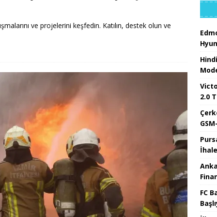
ışmalarını ve projelerini keşfedin. Katılın, destek olun ve
Edmo
Hyun
Hind
Mode
Victo
2.0 T
Çerk
GSM-
Purs
İhal
Anka
Fina
FC B
Başlı