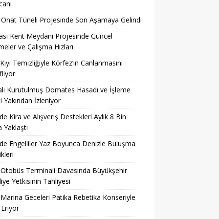
canı
Onat Tüneli Projesinde Son Aşamaya Gelindi
ası Kent Meydanı Projesinde Güncel
meler ve Çalışma Hızları
Kıyı Temizliğiyle Körfez’in Canlanmasını
liyor
lı Kurutulmuş Domates Hasadı ve İşleme
i Yakından İzleniyor
’de Kira ve Alışveriş Destekleri Aylık 8 Bin
a Yaklaştı
’de Engelliler Yaz Boyunca Denizle Buluşma
ikleri
 Otobüs Terminali Davasında Büyükşehir
iye Yetkisinin Tahliyesi
 Marina Geceleri Patika Rebetika Konseriyle
Eriyor