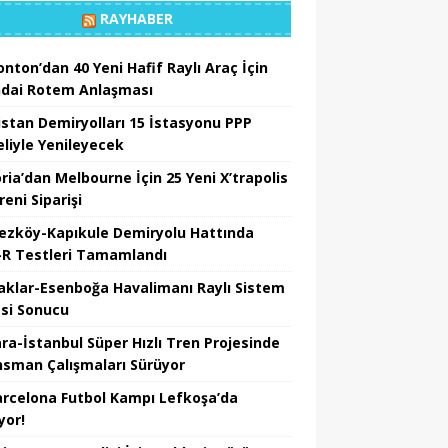
RAYHABER
nton’dan 40 Yeni Hafif Raylı Araç İçin
dai Rotem Anlaşması
istan Demiryolları 15 İstasyonu PPP
liyle Yenileyecek
ria’dan Melbourne İçin 25 Yeni X’trapolis
reni Siparişi
ezköy-Kapıkule Demiryolu Hattında
R Testleri Tamamlandı
aklar-Esenboğa Havalimanı Raylı Sistem
esi Sonucu
ra-İstanbul Süper Hızlı Tren Projesinde
nsman Çalışmaları Sürüyor
arcelona Futbol Kampı Lefkoşa’da
yor!