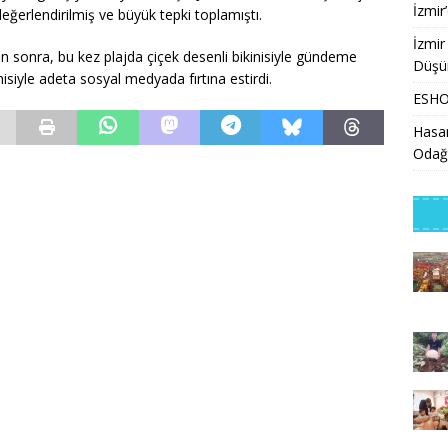
İzmir
değerlendirilmiş ve büyük tepki toplamıştı.
İzmir
n sonra, bu kez plajda çiçek desenli bikinisiyle gündeme
Düşü
nisiyle adeta sosyal medyada fırtına estirdi.
ESHOT
Hasan
Odağ