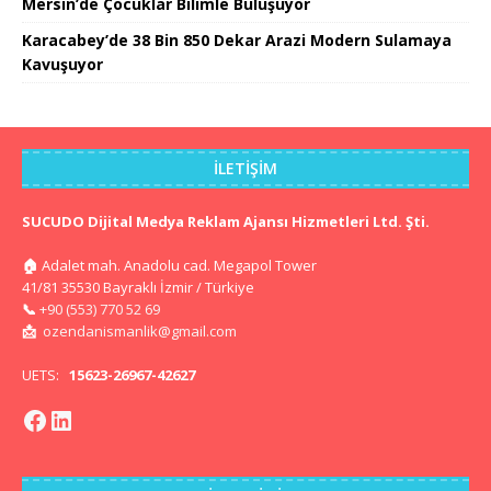
Mersin’de Çocuklar Bilimle Buluşuyor
Karacabey’de 38 Bin 850 Dekar Arazi Modern Sulamaya
Kavuşuyor
İLETIŞIM
SUCUDO Dijital Medya Reklam Ajansı Hizmetleri Ltd. Şti.
🏠
Adalet mah. Anadolu cad. Megapol Tower
41/81 35530 Bayraklı İzmir / Türkiye
📞
+90 (553) 770 52 69
📩
ozendanismanlik@gmail.com
UETS:
15623-26967-42627