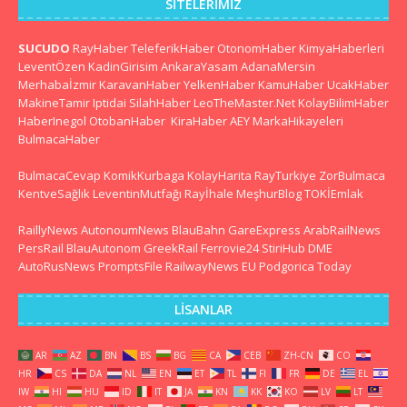
SITELERIMIZ
SUCUDO
RayHaber
TeleferikHaber
OtonomHaber
KimyaHaberleri
LeventÖzen
KadinGirisim
AnkaraYasam
AdanaMersin
Merhabaİzmir
KaravanHaber
YelkenHaber
KamuHaber
UcakHaber
MakineTamir
Iptidai
SilahHaber
LeoTheMaster.Net
KolayBilimHaber
HaberInegol
OtobanHaber
KiraHaber
AEY
MarkaHikayeleri
BulmacaHaber
BulmacaCevap
KomikKurbaga
KolayHarita
RayTurkiye
ZorBulmaca
KentveSağlık
LeventinMutfağı
Rayİhale
MeşhurBlog
TOKİEmlak
RaillyNews
AutonoumNews
BlauBahn
GareExpress
ArabRailNews
PersRail
BlauAutonom
GreekRail
Ferrovie24
StiriHub
DME
AutoRusNews
PromptsFile
RailwayNews EU
Podgorica Today
LISANLAR
AR
AZ
BN
BS
BG
CA
CEB
ZH-CN
CO
HR
CS
DA
NL
EN
ET
TL
FI
FR
DE
EL
IW
HI
HU
ID
IT
JA
KN
KK
KO
LV
LT