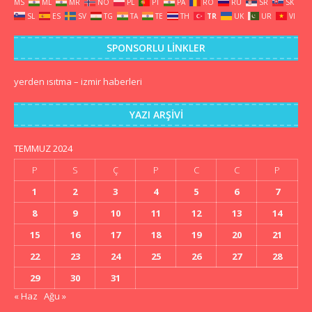
MS
ML
MR
NO
PL
PT
PA
RO
RU
SR
SK
SL
ES
SV
TG
TA
TE
TH
TR
UK
UR
VI
SPONSORLU LINKLER
yerden ısıtma
–
izmir haberleri
YAZI ARŞIVI
TEMMUZ 2024
P
S
Ç
P
C
C
P
1
2
3
4
5
6
7
8
9
10
11
12
13
14
15
16
17
18
19
20
21
22
23
24
25
26
27
28
29
30
31
« Haz
Ağu »