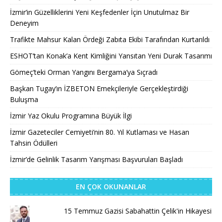
İzmir’in Güzelliklerini Yeni Keşfedenler İçin Unutulmaz Bir
Deneyim
Trafikte Mahsur Kalan Ördeği Zabıta Ekibi Tarafından Kurtarıldı
ESHOT’tan Konak’a Kent Kimliğini Yansıtan Yeni Durak Tasarımı
Gömeç’teki Orman Yangını Bergama’ya Sıçradı
Başkan Tugay’ın İZBETON Emekçileriyle Gerçekleştirdiği
Buluşma
İzmir Yaz Okulu Programına Büyük İlgi
İzmir Gazeteciler Cemiyeti’nin 80. Yıl Kutlaması ve Hasan
Tahsin Ödülleri
İzmir’de Gelinlik Tasarım Yarışması Başvuruları Başladı
EN ÇOK OKUNANLAR
15 Temmuz Gazisi Sabahattin Çelik'in Hikayesi