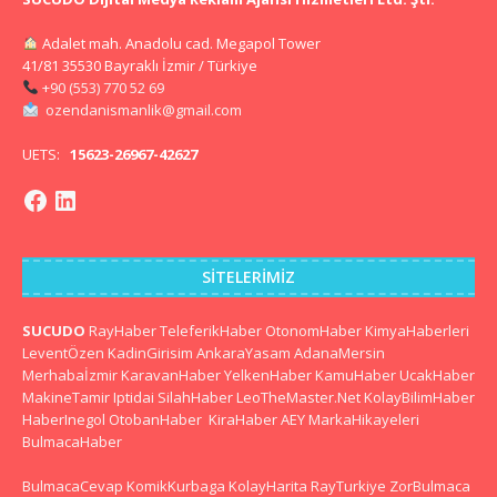
Adalet mah. Anadolu cad. Megapol Tower
41/81 35530 Bayraklı İzmir / Türkiye
+90 (553) 770 52 69
ozendanismanlik@gmail.com
UETS:
15623-26967-42627
SITELERIMIZ
SUCUDO
RayHaber
TeleferikHaber
OtonomHaber
KimyaHaberleri
LeventÖzen
KadinGirisim
AnkaraYasam
AdanaMersin
Merhabaİzmir
KaravanHaber
YelkenHaber
KamuHaber
UcakHaber
MakineTamir
Iptidai
SilahHaber
LeoTheMaster.Net
KolayBilimHaber
HaberInegol
OtobanHaber
KiraHaber
AEY
MarkaHikayeleri
BulmacaHaber
BulmacaCevap
KomikKurbaga
KolayHarita
RayTurkiye
ZorBulmaca