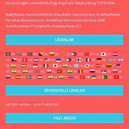
KentveSağlık
LeventinMutfağı
Rayİhale
MeşhurBlog
TOKİEmlak
RaillyNews
AutonoumNews
BlauBahn
GareExpress
ArabRailNews
PersRail
BlauAutonom
GreekRail
Ferrovie24
StiriHub
DME
AutoRusNews
PromptsFile
RailwayNews EU
LISANLAR
AR
AZ
BN
BS
BG
CA
CEB
ZH-CN
CO
HR
CS
DA
NL
EN
ET
TL
FI
FR
DE
EL
IW
HI
HU
ID
IT
JA
KN
KK
KO
LV
LT
MS
ML
MR
NO
PL
PT
PA
RO
RU
SR
SK
SL
ES
SV
TG
TA
TE
TH
TR
UK
UR
VI
SPONSORLU LINKLER
yerden ısıtma
–
izmir haberleri
YAZI ARŞIVI