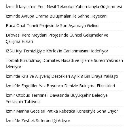
İzmir İtfaiyesi’nin Yeni Nesil Teknoloji Yatırımlarıyla Güçlenmesi
İzmir’de Avrupa Drama Buluşmaları ile Sahne Heyecanı
Buca Onat Tüneli Projesinde Son Aşamaya Gelindi
Dilovası Kent Meydanı Projesinde Güncel Gelişmeler ve
Çalışma Hızları
İZSU Kıyı Temizliğiyle Körfez’in Canlanmasını Hedefliyor
Torbalı Kurutulmuş Domates Hasadı ve İşleme Süreci Yakından
İzleniyor
İzmir’de Kira ve Alışveriş Destekleri Aylık 8 Bin Liraya Yaklaştı
İzmir’de Engelliler Yaz Boyunca Denizle Buluşma Etkinlikleri
İzmir Otobüs Terminali Davasında Büyükşehir Belediye
Yetkisinin Tahliyesi
İzmir Marina Geceleri Patika Rebetika Konseriyle Sona Eriyor
İzmir’de Zeybek Seferberliği Artıyor