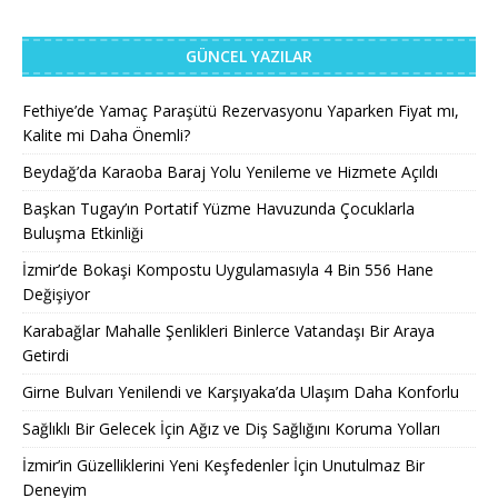
GÜNCEL YAZILAR
Fethiye’de Yamaç Paraşütü Rezervasyonu Yaparken Fiyat mı,
Kalite mi Daha Önemli?
Beydağ’da Karaoba Baraj Yolu Yenileme ve Hizmete Açıldı
Başkan Tugay’ın Portatif Yüzme Havuzunda Çocuklarla
Buluşma Etkinliği
İzmir’de Bokaşi Kompostu Uygulamasıyla 4 Bin 556 Hane
Değişiyor
Karabağlar Mahalle Şenlikleri Binlerce Vatandaşı Bir Araya
Getirdi
Girne Bulvarı Yenilendi ve Karşıyaka’da Ulaşım Daha Konforlu
Sağlıklı Bir Gelecek İçin Ağız ve Diş Sağlığını Koruma Yolları
İzmir’in Güzelliklerini Yeni Keşfedenler İçin Unutulmaz Bir
Deneyim