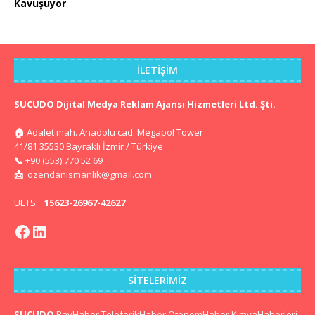
Kavuşuyor
İLETIŞIM
SUCUDO Dijital Medya Reklam Ajansı Hizmetleri Ltd. Şti.
🏠
Adalet mah. Anadolu cad. Megapol Tower
41/81 35530 Bayraklı İzmir / Türkiye
📞
+90 (553) 770 52 69
📩
ozendanismanlik@gmail.com
UETS:
15623-26967-42627
SITELERIMIZ
SUCUDO
RayHaber
TeleferikHaber
OtonomHaber
KimyaHaberleri