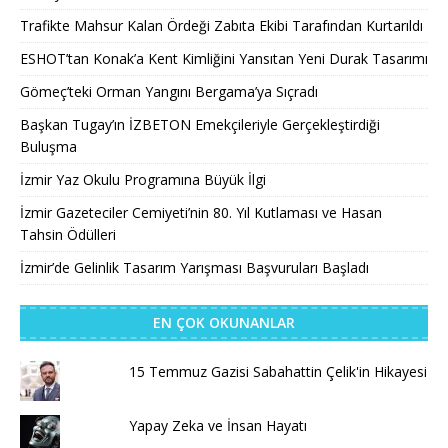
Trafikte Mahsur Kalan Ördeği Zabıta Ekibi Tarafından Kurtarıldı
ESHOT’tan Konak’a Kent Kimliğini Yansıtan Yeni Durak Tasarımı
Gömeç’teki Orman Yangını Bergama’ya Sıçradı
Başkan Tugay’ın İZBETON Emekçileriyle Gerçekleştirdiği
Buluşma
İzmir Yaz Okulu Programına Büyük İlgi
İzmir Gazeteciler Cemiyeti’nin 80. Yıl Kutlaması ve Hasan
Tahsin Ödülleri
İzmir’de Gelinlik Tasarım Yarışması Başvuruları Başladı
EN ÇOK OKUNANLAR
15 Temmuz Gazisi Sabahattin Çelik'in Hikayesi
Yapay Zeka ve İnsan Hayatı