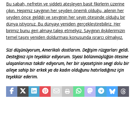
Bu sabah, nefretin ve şiddeti ateşleyen basit fikirlerin üzerine
çıkın. Hepimiz saygının her şeyden önemli olduğu, ailenin her
şeyden önce geldiği ve sevginin her şeyin ötesinde olduğu bir
dünya istiyoruz. Bu dünyayı yeniden gerçekleştirebiliriz. Her
birimiz bunu geri almayı talep etmeliyiz. Saygının ilişkilerimizin
temel taşını yeniden doldurması konusunda ısrarcı olmalıyız.
Sizi düşünüyorum, Amerikalı dostlarım. Değişim rüzgarları geldi.
Desteğiniz için teşekkür ediyorum. Siyasi bölünmüşlüğün ötesine
ulaşanlarınızı takdir ediyorum, her bir siyasetçinin sevgi dolu bir
aileye sahip bir erkek ya da kadın olduğunu hatırladığınız için
teşekkür ederim.