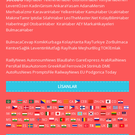
LeventÖzen
KadinGirisim
AnkaraYasam
AdanaMersin
Merhabaİzmir
KaravanHaber
YelkenHaber
KamuHaber
UcakHaber
MakineTamir
Iptidai
SilahHaber
LeoTheMaster.Net
KolayBilimHaber
HaberInegol
OtobanHaber
KiraHaber
AEY
MarkaHikayeleri
BulmacaHaber
BulmacaCevap
KomikKurbaga
KolayHarita
RayTurkiye
ZorBulmaca
KentveSağlık
LeventinMutfağı
Rayİhale
MeşhurBlog
TOKİEmlak
RaillyNews
AutonoumNews
BlauBahn
GareExpress
ArabRailNews
PersRail
BlauAutonom
GreekRail
Ferrovie24
StiriHub
DME
AutoRusNews
PromptsFile
RailwayNews EU
Podgorica Today
LISANLAR
AR
AZ
BN
BS
BG
CA
CEB
ZH-CN
CO
HR
CS
DA
NL
EN
ET
TL
FI
FR
DE
EL
IW
HI
HU
ID
IT
JA
KN
KK
KO
LV
LT
MS
ML
MR
NO
PL
PT
PA
RO
RU
SR
SK
SL
ES
SV
TG
TA
TE
TH
TR
UK
UR
VI