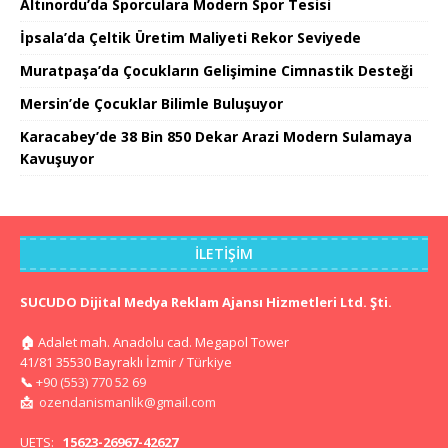
Altınordu’da Sporculara Modern Spor Tesisi
İpsala’da Çeltik Üretim Maliyeti Rekor Seviyede
Muratpaşa’da Çocukların Gelişimine Cimnastik Desteği
Mersin’de Çocuklar Bilimle Buluşuyor
Karacabey’de 38 Bin 850 Dekar Arazi Modern Sulamaya
Kavuşuyor
İLETIŞIM
SUCUDO Dijital Medya Reklam Ajansı Hizmetleri Ltd. Şti.
🏠
Adalet mah. Anadolu cad. Megapol Tower
41/81 35530 Bayraklı İzmir / Türkiye
📞
+90 (553) 770 52 69
📩
ozendanismanlik@gmail.com
UETS:
15623-26967-42627