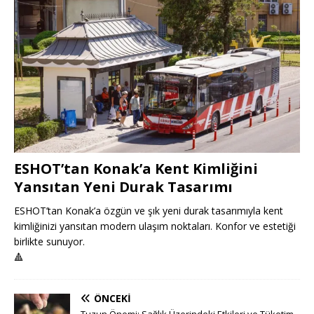
ESHOT’tan Konak’a Kent Kimliğini
Yansıtan Yeni Durak Tasarımı
ESHOT’tan Konak’a özgün ve şık yeni durak tasarımıyla kent
kimliğinizi yansıtan modern ulaşım noktaları. Konfor ve estetiği
birlikte sunuyor.
🔺
ÖNCEKI
Tuzun Önemi: Sağlık Üzerindeki Etkileri ve Tüketim