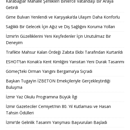
Karabağlar Mahalle Şenlikleri Binlerce Vatandaşı Bir Araya
Getirdi
Girne Bulvarı Yenilendi ve Karşıyaka’da Ulaşım Daha Konforlu
Sağlıklı Bir Gelecek İçin Ağız ve Diş Sağlığını Koruma Yolları
İzmir’in Güzelliklerini Yeni Keşfedenler İçin Unutulmaz Bir
Deneyim
Trafikte Mahsur Kalan Ördeği Zabıta Ekibi Tarafından Kurtarıldı
ESHOT’tan Konak’a Kent Kimliğini Yansıtan Yeni Durak Tasarımı
Gömeç’teki Orman Yangını Bergama’ya Sıçradı
Başkan Tugay’ın İZBETON Emekçileriyle Gerçekleştirdiği
Buluşma
İzmir Yaz Okulu Programına Büyük İlgi
İzmir Gazeteciler Cemiyeti’nin 80. Yıl Kutlaması ve Hasan
Tahsin Ödülleri
İzmir’de Gelinlik Tasarım Yarışması Başvuruları Başladı