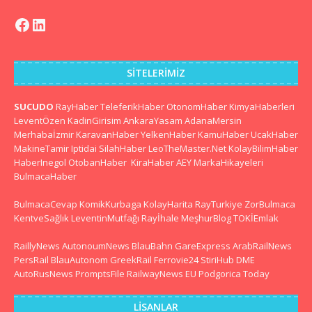
SITELERIMIZ
SUCUDO
RayHaber
TeleferikHaber
OtonomHaber
KimyaHaberleri
LeventÖzen
KadinGirisim
AnkaraYasam
AdanaMersin
Merhabaİzmir
KaravanHaber
YelkenHaber
KamuHaber
UcakHaber
MakineTamir
Iptidai
SilahHaber
LeoTheMaster.Net
KolayBilimHaber
HaberInegol
OtobanHaber
KiraHaber
AEY
MarkaHikayeleri
BulmacaHaber
BulmacaCevap
KomikKurbaga
KolayHarita
RayTurkiye
ZorBulmaca
KentveSağlık
LeventinMutfağı
Rayİhale
MeşhurBlog
TOKİEmlak
RaillyNews
AutonoumNews
BlauBahn
GareExpress
ArabRailNews
PersRail
BlauAutonom
GreekRail
Ferrovie24
StiriHub
DME
AutoRusNews
PromptsFile
RailwayNews EU
Podgorica Today
LISANLAR