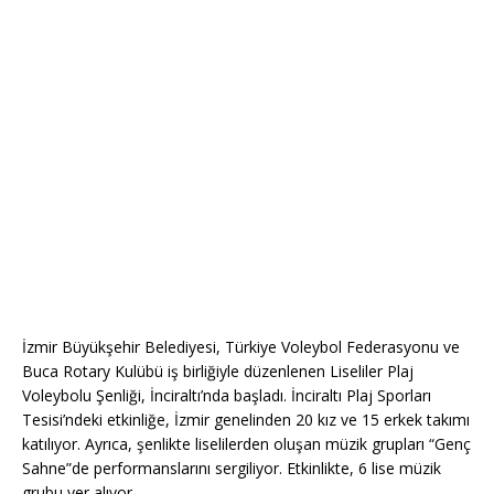
İzmir Büyükşehir Belediyesi, Türkiye Voleybol Federasyonu ve
Buca Rotary Kulübü iş birliğiyle düzenlenen Liseliler Plaj
Voleybolu Şenliği, İnciraltı’nda başladı. İnciraltı Plaj Sporları
Tesisi’ndeki etkinliğe, İzmir genelinden 20 kız ve 15 erkek takımı
katılıyor. Ayrıca, şenlikte liselilerden oluşan müzik grupları “Genç
Sahne”de performanslarını sergiliyor. Etkinlikte, 6 lise müzik
grubu yer alıyor.