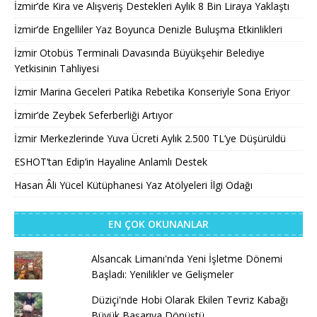
İzmir’de Kira ve Alışveriş Destekleri Aylık 8 Bin Liraya Yaklaştı
İzmir’de Engelliler Yaz Boyunca Denizle Buluşma Etkinlikleri
İzmir Otobüs Terminali Davasında Büyükşehir Belediye
Yetkisinin Tahliyesi
İzmir Marina Geceleri Patika Rebetika Konseriyle Sona Eriyor
İzmir’de Zeybek Seferberliği Artıyor
İzmir Merkezlerinde Yuva Ücreti Aylık 2.500 TL’ye Düşürüldü
ESHOT’tan Edip’in Hayaline Anlamlı Destek
Hasan Âli Yücel Kütüphanesi Yaz Atölyeleri İlgi Odağı
EN ÇOK OKUNANLAR
Alsancak Limanı'nda Yeni İşletme Dönemi
Başladı: Yenilikler ve Gelişmeler
Düziçi'nde Hobi Olarak Ekilen Tevriz Kabağı
Büyük Başarıya Dönüştü