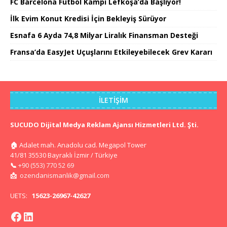
FC Barcelona Futbol Kampı Lefkoşa’da Başlıyor!
İlk Evim Konut Kredisi İçin Bekleyiş Sürüyor
Esnafa 6 Ayda 74,8 Milyar Liralık Finansman Desteği
Fransa’da EasyJet Uçuşlarını Etkileyebilecek Grev Kararı
İLETIŞIM
SUCUDO Dijital Medya Reklam Ajansı Hizmetleri Ltd. Şti.
🏠
Adalet mah. Anadolu cad. Megapol Tower
41/81 35530 Bayraklı İzmir / Türkiye
📞
+90 (553) 770 52 69
📩
ozendanismanlik@gmail.com
UETS:
15623-26967-42627