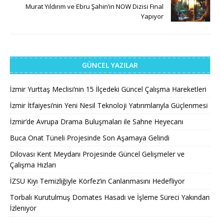
Murat Yıldırım ve Ebru Şahin’in NOW Dizisi Final
Yapıyor
GÜNCEL YAZILAR
İzmir Yurttaş Meclisi’nin 15 İlçedeki Güncel Çalışma Hareketleri
İzmir İtfaiyesi’nin Yeni Nesil Teknoloji Yatırımlarıyla Güçlenmesi
İzmir’de Avrupa Drama Buluşmaları ile Sahne Heyecanı
Buca Onat Tüneli Projesinde Son Aşamaya Gelindi
Dilovası Kent Meydanı Projesinde Güncel Gelişmeler ve
Çalışma Hızları
İZSU Kıyı Temizliğiyle Körfez’in Canlanmasını Hedefliyor
Torbalı Kurutulmuş Domates Hasadı ve İşleme Süreci Yakından
İzleniyor