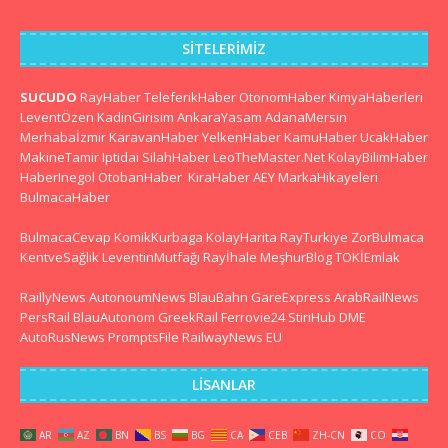
SITELERIMIZ
SUCUDO
RayHaber
TeleferikHaber
OtonomHaber
KimyaHaberleri
LeventÖzen
KadinGirisim
AnkaraYasam
AdanaMersin
Merhabaİzmir
KaravanHaber
YelkenHaber
KamuHaber
UcakHaber
MakineTamir
Iptidai
SilahHaber
LeoTheMaster.Net
KolayBilimHaber
HaberInegol
OtobanHaber
KiraHaber
AEY
MarkaHikayeleri
BulmacaHaber
BulmacaCevap
KomikKurbaga
KolayHarita
RayTurkiye
ZorBulmaca
KentveSağlık
LeventinMutfağı
Rayİhale
MeşhurBlog
TOKİEmlak
RaillyNews
AutonoumNews
BlauBahn
GareExpress
ArabRailNews
PersRail
BlauAutonom
GreekRail
Ferrovie24
StiriHub
DME
AutoRusNews
PromptsFile
RailwayNews EU
LISANLAR
AR
AZ
BN
BS
BG
CA
CEB
ZH-CN
CO