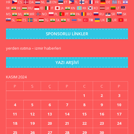
HR
CS
DA
NL
EN
ET
TL
FI
FR
DE
EL
IW
HI
HU
ID
IT
JA
KN
KK
KO
LV
LT
MS
ML
MR
NO
PL
PT
PA
RO
RU
SR
SK
SL
ES
SV
TG
TA
TE
TH
TR
UK
UR
VI
SPONSORLU LINKLER
yerden ısıtma
–
izmir haberleri
YAZI ARŞIVI
KASIM 2024
P
S
Ç
P
C
C
P
1
2
3
4
5
6
7
8
9
10
11
12
13
14
15
16
17
18
19
20
21
22
23
24
25
26
27
28
29
30