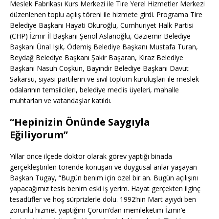
Meslek Fabrikası Kurs Merkezi ile Tire Yerel Hizmetler Merkezi
düzenlenen toplu açılış töreni ile hizmete girdi. Programa Tire
Belediye Başkanı Hayati Okuroğlu, Cumhuriyet Halk Partisi
(CHP) İzmir İl Başkanı Şenol Aslanoğlu, Gaziemir Belediye
Başkanı Ünal Işık, Ödemiş Belediye Başkanı Mustafa Turan,
Beydağ Belediye Başkanı Şakir Başaran, Kiraz Belediye
Başkanı Nasuh Coşkun, Bayındır Belediye Başkanı Davut
Sakarsu, siyasi partilerin ve sivil toplum kuruluşları ile meslek
odalarının temsilcileri, belediye meclis üyeleri, mahalle
muhtarları ve vatandaşlar katıldı.
“Hepinizin Önünde Saygıyla
Eğiliyorum”
Yıllar önce ilçede doktor olarak görev yaptığı binada
gerçekleştirilen törende konuşan ve duygusal anlar yaşayan
Başkan Tugay, “Bugün benim için özel bir an. Bugün açılışını
yapacağımız tesis benim eski iş yerim. Hayat gerçekten ilginç
tesadüfler ve hoş sürprizlerle dolu. 1992’nin Mart ayıydı ben
zorunlu hizmet yaptığım Çorum’dan memleketim İzmir’e