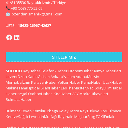
41/81 35530 Bayraklı İzmir / Türkiye
+90 (553) 770 52 69
ozendanismanlik@gmail.com
UETS:
15623-26967-42627
SITELERIMIZ
SUCUDO
RayHaber
TeleferikHaber
OtonomHaber
KimyaHaberleri
LeventÖzen
KadinGirisim
AnkaraYasam
AdanaMersin
Merhabaİzmir
KaravanHaber
YelkenHaber
KamuHaber
UcakHaber
MakineTamir
Iptidai
SilahHaber
LeoTheMaster.Net
KolayBilimHaber
HaberInegol
OtobanHaber
KiraHaber
AEY
MarkaHikayeleri
BulmacaHaber
BulmacaCevap
KomikKurbaga
KolayHarita
RayTurkiye
ZorBulmaca
KentveSağlık
LeventinMutfağı
Rayİhale
MeşhurBlog
TOKİEmlak