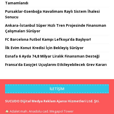
Tamamlandı
Pursaklar-Esenboğa Havalimanı Raylı Sistem İhalesi
Sonucu
Ankara-İstanbul Süper Hızlı Tren Projesinde Finansman
Çalışmaları Sürüyor
FC Barcelona Futbol Kampı Lefkoşa’da Başlıyor!
İlk Evim Konut Kredisi İçin Bekleyiş Sürüyor
Esnafa 6 Ayda 74,8 Milyar Liralık Finansman Desteği
Fransa’da EasyJet Uçuşlarını Etkileyebilecek Grev Kararı
İLETIŞIM
SUCUDO Dijital Medya Reklam Ajansı Hizmetleri Ltd. Şti.
Adalet mah. Anadolu cad. Megapol Tower