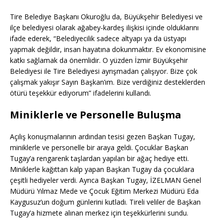
Tire Belediye Başkanı Okuroğlu da, Büyükşehir Belediyesi ve
ilçe belediyesi olarak ağabey-kardeş ilişkisi içinde olduklarını
ifade ederek, “Belediyecilik sadece altyapı ya da üstyapı
yapmak değildir, insan hayatına dokunmaktır. Ev ekonomisine
katkı sağlamak da önemlidir. O yüzden İzmir Büyükşehir
Belediyesi ile Tire Belediyesi ayrışmadan çalışıyor. Bize çok
çalışmak yakışır Sayın Başkan’ım. Bize verdiğiniz desteklerden
ötürü teşekkür ediyorum” ifadelerini kullandı.
Miniklerle ve Personelle Buluşma
Açılış konuşmalarının ardından tesisi gezen Başkan Tugay,
miniklerle ve personelle bir araya geldi. Çocuklar Başkan
Tugay’a rengarenk taşlardan yapılan bir ağaç hediye etti.
Miniklerle kağıttan kalp yapan Başkan Tugay da çocuklara
çeşitli hediyeler verdi. Ayrıca Başkan Tugay, İZELMAN Genel
Müdürü Yılmaz Mede ve Çocuk Eğitim Merkezi Müdürü Eda
Kaygusuz’un doğum günlerini kutladı. Tireli veliler de Başkan
Tugay’a hizmete alınan merkez için teşekkürlerini sundu.