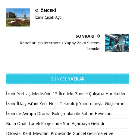
ÖNCEKI
İzmir Çiçek Açtı!
SONRAKI
Robotlar İçin İnternetsiz Yapay Zeka Sistemi
Tanıtıldı
GÜNCEL YAZILAR
İzmir Yurttaş Meclisi’nin 15 İlçedeki Güncel Çalışma Hareketleri
İzmir İtfaiyesi’nin Yeni Nesil Teknoloji Yatırımlarıyla Güçlenmesi
İzmir’de Avrupa Drama Buluşmaları ile Sahne Heyecanı
Buca Onat Tüneli Projesinde Son Aşamaya Gelindi
Dilovası Kent Meydanı Projesinde Güncel Gelişmeler ve