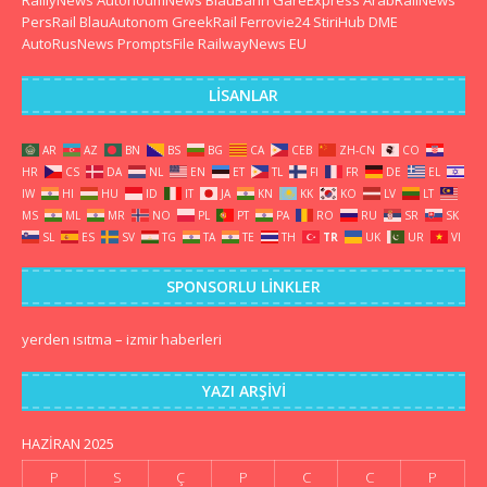
RaillyNews
AutonoumNews
BlauBahn
GareExpress
ArabRailNews
PersRail
BlauAutonom
GreekRail
Ferrovie24
StiriHub
DME
AutoRusNews
PromptsFile
RailwayNews EU
LISANLAR
AR
AZ
BN
BS
BG
CA
CEB
ZH-CN
CO
HR
CS
DA
NL
EN
ET
TL
FI
FR
DE
EL
IW
HI
HU
ID
IT
JA
KN
KK
KO
LV
LT
MS
ML
MR
NO
PL
PT
PA
RO
RU
SR
SK
SL
ES
SV
TG
TA
TE
TH
TR
UK
UR
VI
SPONSORLU LINKLER
yerden ısıtma
–
izmir haberleri
YAZI ARŞIVI
HAZIRAN 2025
P
S
Ç
P
C
C
P