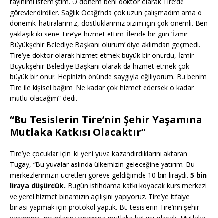
tayinimi istemiştim. O dönem beni doktor olarak Tire’de
görevlendirdiler. Sağlık Ocağı’nda çok uzun çalışmadım ama o
dönemki hatıralarımız, dostluklarımız bizim için çok önemli. Ben
yaklaşık iki sene Tire’ye hizmet ettim. İleride bir gün ‘İzmir
Büyükşehir Belediye Başkanı olurum’ diye aklımdan geçmedi.
Tire’ye doktor olarak hizmet etmek büyük bir onurdu, İzmir
Büyükşehir Belediye Başkanı olarak da hizmet etmek çok
büyük bir onur. Hepinizin önünde saygıyla eğiliyorum. Bu benim
Tire ile kişisel bağım. Ne kadar çok hizmet edersek o kadar
mutlu olacağım” dedi.
“Bu Tesislerin Tire’nin Şehir Yaşamına
Mutlaka Katkısı Olacaktır”
Tire’ye çocuklar için iki yeni yuva kazandırdıklarını aktaran
Tugay, “Bu yuvalar aslında ülkemizin geleceğine yatırım. Bu
merkezlerimizin ücretleri göreve geldiğimde 10 bin liraydı.
5 bin
liraya düşürdük.
Bugün istihdama katkı koyacak kurs merkezi
ve yerel hizmet binamızın açılışını yapıyoruz. Tire’ye itfaiye
binası yapmak için protokol yaptık. Bu tesislerin Tire’nin şehir
yaşamına, insanların yaşamına mutlaka katkısı olacak. Mutlaka