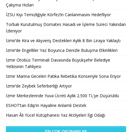
Çalışma Hızları
İZSU Kıyı Temizliğiyle Körfez’in Canlanmasını Hedefliyor
Torbalı Kurutulmuş Domates Hasadı ve İşleme Süreci Yakından
İzleniyor
İzmir’de Kira ve Alışveriş Destekleri Aylık 8 Bin Liraya Yaklaştı
İzmir’de Engelliler Yaz Boyunca Denizle Buluşma Etkinlikleri
İzmir Otobüs Terminali Davasında Büyükşehir Belediye
Yetkisinin Tahliyesi
İzmir Marina Geceleri Patika Rebetika Konseriyle Sona Eriyor
İzmir’de Zeybek Seferberliği Artıyor
İzmir Merkezlerinde Yuva Ücreti Aylık 2.500 TL’ye Düşürüldü
ESHOT’tan Edip’in Hayaline Anlamlı Destek
Hasan Âli Yücel Kütüphanesi Yaz Atölyeleri İlgi Odağı
EN ÇOK OKUNANLAR