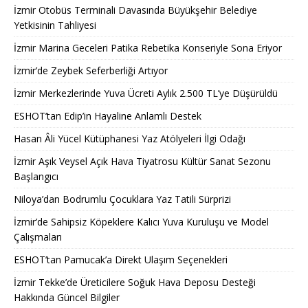
İzmir Otobüs Terminali Davasında Büyükşehir Belediye
Yetkisinin Tahliyesi
İzmir Marina Geceleri Patika Rebetika Konseriyle Sona Eriyor
İzmir’de Zeybek Seferberliği Artıyor
İzmir Merkezlerinde Yuva Ücreti Aylık 2.500 TL’ye Düşürüldü
ESHOT’tan Edip’in Hayaline Anlamlı Destek
Hasan Âli Yücel Kütüphanesi Yaz Atölyeleri İlgi Odağı
İzmir Aşık Veysel Açık Hava Tiyatrosu Kültür Sanat Sezonu
Başlangıcı
Niloya’dan Bodrumlu Çocuklara Yaz Tatili Sürprizi
İzmir’de Sahipsiz Köpeklere Kalıcı Yuva Kuruluşu ve Model
Çalışmaları
ESHOT’tan Pamucak’a Direkt Ulaşım Seçenekleri
İzmir Tekke’de Üreticilere Soğuk Hava Deposu Desteği
Hakkında Güncel Bilgiler