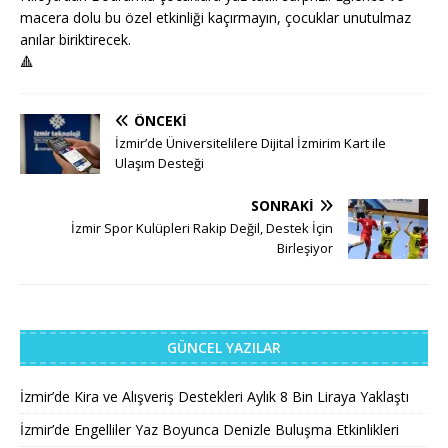
macera dolu bu özel etkinliği kaçırmayın, çocuklar unutulmaz
anılar biriktirecek.
🔺
ÖNCEKI
İzmir’de Üniversitelilere Dijital İzmirim Kart ile
Ulaşım Desteği
SONRAKI
İzmir Spor Kulüpleri Rakip Değil, Destek İçin
Birleşiyor
GÜNCEL YAZILAR
İzmir’de Kira ve Alışveriş Destekleri Aylık 8 Bin Liraya Yaklaştı
İzmir’de Engelliler Yaz Boyunca Denizle Buluşma Etkinlikleri