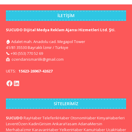
İLETIŞIM
SUCUDO Dijital Medya Reklam Ajansı Hizmetleri Ltd. Şti.
🏠
Adalet mah. Anadolu cad. Megapol Tower
41/81 35530 Bayraklı İzmir / Türkiye
📞
+90 (553) 770 52 69
📩
ozendanismanlik@gmail.com
UETS:
15623-26967-42627
SITELERIMIZ
SUCUDO
RayHaber
TeleferikHaber
OtonomHaber
KimyaHaberleri
LeventÖzen
KadinGirisim
AnkaraYasam
AdanaMersin
Merhabaİzmir
KaravanHaber
YelkenHaber
KamuHaber
UcakHaber