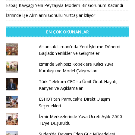
Esbaş Kavşağı Yeni Peyzajıyla Modern Bir Görünüm Kazandı
İzmir’de İşe Alımlarını Gönüllü Yurttaşlar İzliyor
EN ÇOK OKUNANLAR
Alsancak Limanı'nda Yeni İşletme Dönemi
Başladı: Yenilikler ve Gelişmeler
İzmir'de Sahipsiz Köpeklere Kalıcı Yuva
Kuruluşu ve Model Çalışmaları
Türk Telekom CEO'su Ümit Önal: Hayatı,
Kariyeri ve Açıklamaları
ESHOT'tan Pamucak'a Direkt Ulaşım
Seçenekleri
İzmir Merkezlerinde Yuva Ücreti Aylık 2.500
TL'ye Düşürüldü
Sudan'da Devam Eden Güç Mücadelesi