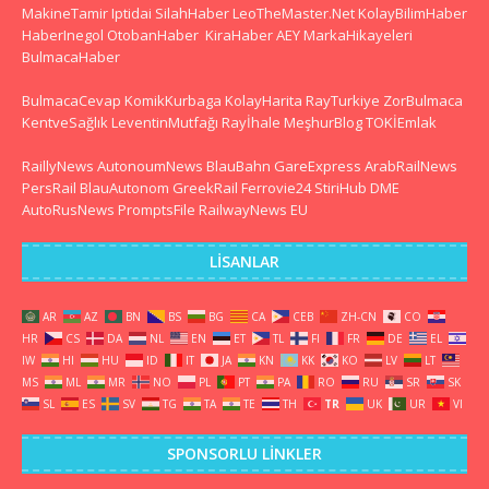
MakineTamir
Iptidai
SilahHaber
LeoTheMaster.Net
KolayBilimHaber
HaberInegol
OtobanHaber
KiraHaber
AEY
MarkaHikayeleri
BulmacaHaber
BulmacaCevap
KomikKurbaga
KolayHarita
RayTurkiye
ZorBulmaca
KentveSağlık
LeventinMutfağı
Rayİhale
MeşhurBlog
TOKİEmlak
RaillyNews
AutonoumNews
BlauBahn
GareExpress
ArabRailNews
PersRail
BlauAutonom
GreekRail
Ferrovie24
StiriHub
DME
AutoRusNews
PromptsFile
RailwayNews EU
LISANLAR
AR
AZ
BN
BS
BG
CA
CEB
ZH-CN
CO
HR
CS
DA
NL
EN
ET
TL
FI
FR
DE
EL
IW
HI
HU
ID
IT
JA
KN
KK
KO
LV
LT
MS
ML
MR
NO
PL
PT
PA
RO
RU
SR
SK
SL
ES
SV
TG
TA
TE
TH
TR
UK
UR
VI
SPONSORLU LINKLER