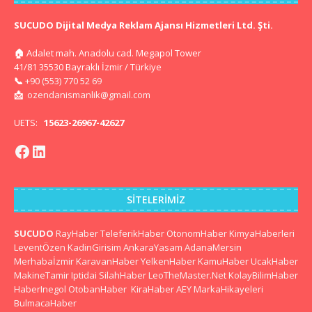
SUCUDO Dijital Medya Reklam Ajansı Hizmetleri Ltd. Şti.
🏠
Adalet mah. Anadolu cad. Megapol Tower
41/81 35530 Bayraklı İzmir / Türkiye
📞
+90 (553) 770 52 69
📩
ozendanismanlik@gmail.com
UETS:
15623-26967-42627
SITELERIMIZ
SUCUDO
RayHaber
TeleferikHaber
OtonomHaber
KimyaHaberleri
LeventÖzen
KadinGirisim
AnkaraYasam
AdanaMersin
Merhabaİzmir
KaravanHaber
YelkenHaber
KamuHaber
UcakHaber
MakineTamir
Iptidai
SilahHaber
LeoTheMaster.Net
KolayBilimHaber
HaberInegol
OtobanHaber
KiraHaber
AEY
MarkaHikayeleri
BulmacaHaber