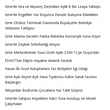
İzmir’de Kira ve Alışveriş Destekleri Aylık 8 Bin Liraya Yaklaştı
İzmir’de Engelliler Yaz Boyunca Denizle Buluşma Etkinlikleri
İzmir Otobüs Terminali Davasında Büyükşehir Belediye
Yetkisinin Tahliyesi
İzmir Marina Geceleri Patika Rebetika Konseriyle Sona Eriyor
İzmir’de Zeybek Seferberliği Artıyor
İzmir Merkezlerinde Yuva Ücreti Aylık 2.500 TL’ye Düşürüldü
ESHOT’tan Edip’in Hayaline Anlamlı Destek
Hasan Âli Yücel Kütüphanesi Yaz Atölyeleri İlgi Odağı
İzmir Aşık Veysel Açık Hava Tiyatrosu Kültür Sanat Sezonu
Başlangıcı
Niloya’dan Bodrumlu Çocuklara Yaz Tatili Sürprizi
İzmir’de Sahipsiz Köpeklere Kalıcı Yuva Kuruluşu ve Model
Çalışmaları