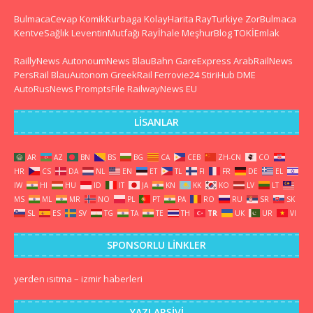
BulmacaCevap
KomikKurbaga
KolayHarita
RayTurkiye
ZorBulmaca
KentveSağlık
LeventinMutfağı
Rayİhale
MeşhurBlog
TOKİEmlak
RaillyNews
AutonoumNews
BlauBahn
GareExpress
ArabRailNews
PersRail
BlauAutonom
GreekRail
Ferrovie24
StiriHub
DME
AutoRusNews
PromptsFile
RailwayNews EU
LISANLAR
AR
AZ
BN
BS
BG
CA
CEB
ZH-CN
CO
HR
CS
DA
NL
EN
ET
TL
FI
FR
DE
EL
IW
HI
HU
ID
IT
JA
KN
KK
KO
LV
LT
MS
ML
MR
NO
PL
PT
PA
RO
RU
SR
SK
SL
ES
SV
TG
TA
TE
TH
TR
UK
UR
VI
SPONSORLU LINKLER
yerden ısıtma
–
izmir haberleri
YAZI ARŞIVI