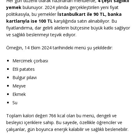
Her gün düzenli olarak hazırlanan menülerde,
4 çeşit sağlıklı
yemek
bulunuyor. 2024 yılında gerçekleştirilen yeni fiyat
politikasıyla, bu yemekler
İstanbulkart ile 90 TL, banka
kartlarıyla ise 100 TL
karşılığında satın alınabiliyor. Bu
fiyatlandırma, dar gelirli ailelerin bütçesine büyük katkı sağlıyor
ve sağlıklı beslenmeyi teşvik ediyor.
Örneğin, 14 Ekim 2024 tarihindeki menü şu şekildedir:
Mercimek çorbası
Etli patates
Bulgur pilavı
Meyve
Ekmek
Su
Toplam kalori değeri 766 kcal olan bu menü, dengeli ve
besleyici içeriklere sahip. Bu sayede, özellikle öğrenciler ve
çalışanlar, gün boyunca enerjik kalabilir ve sağlıklı beslenebilir.