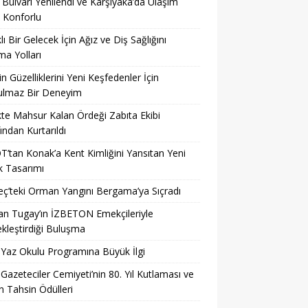
 Bulvarı Yenilendi ve Karşıyaka’da Ulaşım
 Konforlu
klı Bir Gelecek İçin Ağız ve Diş Sağlığını
a Yolları
’in Güzelliklerini Yeni Keşfedenler İçin
ulmaz Bir Deneyim
kte Mahsur Kalan Ördeği Zabıta Ekibi
ından Kurtarıldı
’tan Konak’a Kent Kimliğini Yansıtan Yeni
k Tasarımı
’teki Orman Yangını Bergama’ya Sıçradı
n Tugay’ın İZBETON Emekçileriyle
kleştirdiği Buluşma
 Yaz Okulu Programına Büyük İlgi
 Gazeteciler Cemiyeti’nin 80. Yıl Kutlaması ve
 Tahsin Ödülleri