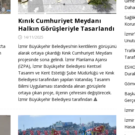
Girne
Daha
Sağlı
Kınık Cumhuriyet Meydanı
Korum
Halkın Görüşleriyle Tasarlandı
İzmir
14/11/2025
Unut
’ta
İzmir Büyükşehir Belediyesi’nin kentlilerin görüşünü
Trafi
n
alarak ortaya çıkardığı Kınık Cumhuriyet Meydanı
Taraf
projesinde sona gelindi. İzmir Planlama Ajansı
(İZPA), İzmir Büyükşehir Belediyesi Kentsel
ESHOT
Tasarım ve Kent Estetiği Şube Müdürlüğü ve Kınık
Dura
Belediyesi tarafından yapılan Vatandaş Tasarım
Gömeç
Bilimi Uygulaması standında alınan görüşlerle
ortaya çıkan proje, ilçenin çehresini değiştirecek.
Başka
İzmir Büyükşehir Belediyesi tarafından
🔺
Gerçe
İzmir
İzmir
Hasan