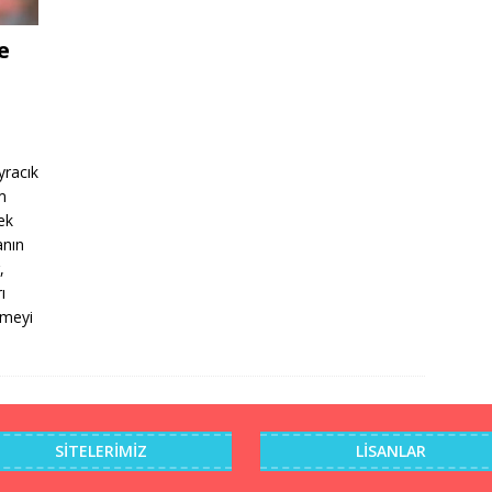
e
yracık
m
ek
anın
,
ı
rmeyi
SITELERIMIZ
LISANLAR