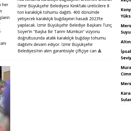
n her
İzmir Büyükşehir Belediyesi Kınık’taki üreticilere 8
Kony
an
ton karakılçık tohumu dağıttı. 400 dönümde
Yüks
şların
yetişecek karakılçık buğdayının hasadı 2023’te
r
yapılacak. İzmir Büyükşehir Belediye Başkanı Tunç
Mers
,
Soyer’in “Başka Bir Tarım Mümkün” vizyonu
Suyu
doğrultusunda atalık karakılçık buğdayı tohumu
Altı
kanı
dağıtımı devam ediyor. İzmir Büyükşehir
Belediyesi’nin alım garantisiyle çiftçiye can
🔺
İpsa
Sevi
Mura
Cimn
Mers
Kara
Sula