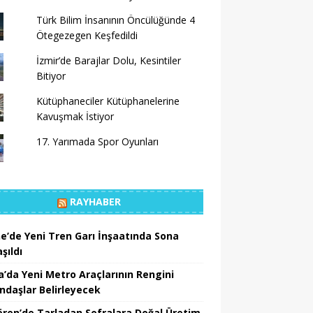
Türk Bilim İnsanının Öncülüğünde 4
Ötegezegen Keşfedildi
İzmir’de Barajlar Dolu, Kesintiler
Bitiyor
Kütüphaneciler Kütüphanelerine
Kavuşmak İstiyor
17. Yarımada Spor Oyunları
RAYHABER
ne’de Yeni Tren Garı İnşaatında Sona
şıldı
a’da Yeni Metro Araçlarının Rengini
ndaşlar Belirleyecek
ören’de Tarladan Sofralara Doğal Üretim