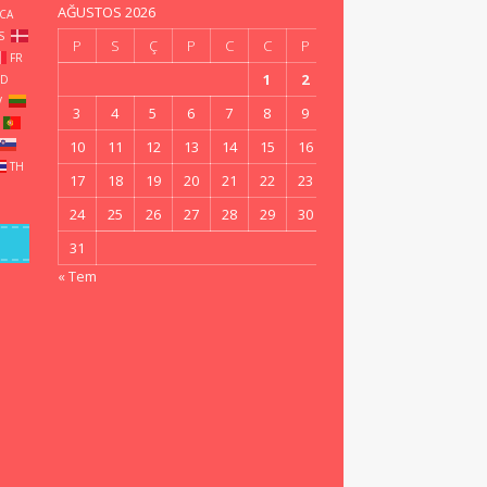
AĞUSTOS 2026
CA
S
P
S
Ç
P
C
C
P
FR
1
2
ID
V
3
4
5
6
7
8
9
10
11
12
13
14
15
16
TH
17
18
19
20
21
22
23
24
25
26
27
28
29
30
31
« Tem