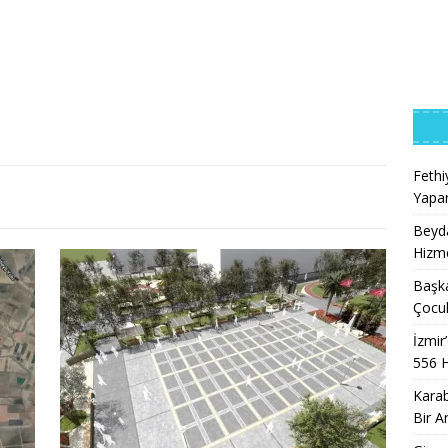
Feth
Yapar
Beyda
Hizme
Başk
Çocuk
İzmir
556 
Karab
Bir A