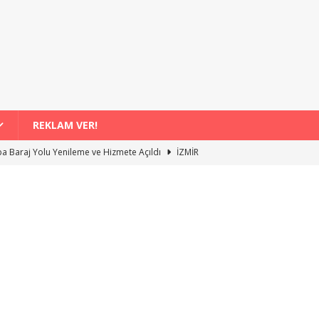
REKLAM VER!
a Baraj Yolu Yenileme ve Hizmete Açıldı
İZMİR
ortatif Yüzme Havuzunda Çocuklarla Buluşma Etkinliği
İZMİR
Kompostu Uygulamasıyla 4 Bin 556 Hane Değişiyor
İZMİR
 Şenlikleri Binlerce Vatandaşı Bir Araya Getirdi
İZMİR
Paraşütü Rezervasyonu Yaparken Fiyat mı, Kalite mi Daha Önemli?