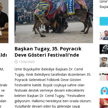
İzmir
Başla
Başkan Tugay, 35. Poyracık
ldı
Deve Gösteri Festivali’nde
17/02/2025
IM,
İzmir Büyükşehir Belediye Başkanı Dr. Cemil
Tugay, Kınık Belediyesi tarafından düzenlenen 35.
Poyracık Geleneksel Folklorik Deve Gösteri
iraki
Festivali’ne katıldı. Büyük coşkuya sahne olan
i ve
festivale destek vermeye devam edeceklerini
yer
belirten Başkan Dr. Cemil Tugay, “Festivallere
ından
gidiyorum. Halkımız neredeyse ben orada olurum.
e
Yüzyıllardır devam eden bu geleneğe saygı