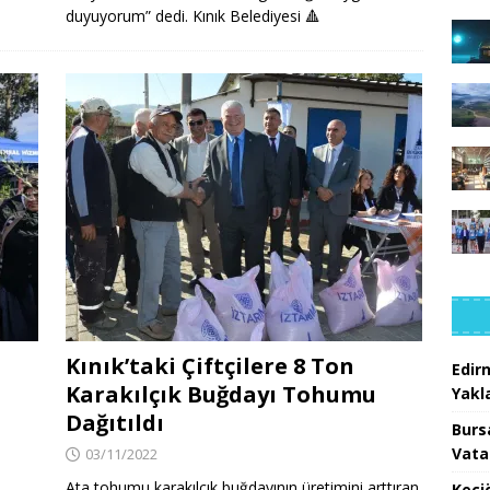
duyuyorum” dedi. Kınık Belediyesi
🔺
Kınık’taki Çiftçilere 8 Ton
Edir
Karakılçık Buğdayı Tohumu
Yakla
Dağıtıldı
Burs
Vata
03/11/2022
Ata tohumu karakılçık buğdayının üretimini arttıran
Keçi