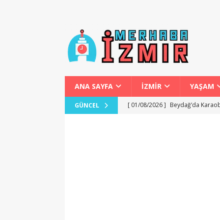
ANA SAYFA
İZMİR
YAŞAM
[ 01/08/2026 ]
Beydağ’da Karaob
GÜNCEL
[ 01/08/2026 ]
Başkan Tugay’ın P
[ 01/08/2026 ]
İzmir’de Bokaşi 
[ 31/07/2026 ]
Karabağlar Mahalle
[ 02/08/2026 ]
Fethiye’de Yamaç 
GENEL