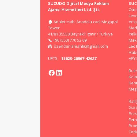
SUCUDO Dijital Medya Reklam
SU
Ajansı Hizmetleri Ltd. Şti.
Oto
Lev
🏠
Adalet mah. Anadolu cad. Megapol
Ank
Tower
Mer
41/81 35530 Bayraklı İzmir / Türkiye
Yel
📞
+90 (553) 770 52 69
Mak
📩
ozendanismanlik@gmail.com
Leo
Hab
UETS:
15623-26967-42627
AEY
Bul
Kola
Kent
Meş
Rail
Gar
Pers
Ferr
Prom
Tod