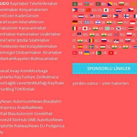
CUDO
RayHaber
TeleferikHaber
AR
AZ
BN
BS
BG
nomHaber
KimyaHaberleri
CEB
ZH-CN
CO
HR
C
entÖzen
KadinGirisim
DA
NL
EN
ET
TL
FI
araYasam
AdanaMersin
DE
EL
IW
HI
HU
habaİzmir
KaravanHaber
IT
JA
KN
KK
KO
L
kenHaber
KamuHaber
UcakHaber
LT
MS
ML
MR
NO
PL
ineTamir
Iptidai
SilahHaber
PT
PA
RO
RU
SR
SK
TheMaster.Net
KolayBilimHaber
SL
ES
SV
TG
TA
TE
erInegol
OtobanHaber
KiraHaber
TR
UK
UR
VI
MarkaHikayeleri
BulmacaHaber
SPONSORLU LINKLER
macaCevap
KomikKurbaga
yHarita
RayTurkiye
ZorBulmaca
veSağlık
LeventinMutfağı
Rayİhale
yerden ısıtma
–
izmir haberleri
hurBlog
TOKİEmlak
lyNews
AutonoumNews
BlauBahn
eExpress
ArabRailNews
Rail
BlauAutonom
GreekRail
ovie24
StiriHub
DME
AutoRusNews
ptsFile
RailwayNews EU
Podgorica
ay