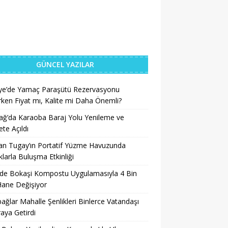
GÜNCEL YAZILAR
iye’de Yamaç Paraşütü Rezervasyonu
ken Fiyat mı, Kalite mi Daha Önemli?
ğ’da Karaoba Baraj Yolu Yenileme ve
te Açıldı
an Tugay’ın Portatif Yüzme Havuzunda
larla Buluşma Etkinliği
’de Bokaşi Kompostu Uygulamasıyla 4 Bin
Hane Değişiyor
ağlar Mahalle Şenlikleri Binlerce Vatandaşı
raya Getirdi