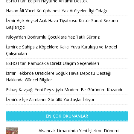
ESHOT’tan Edip’in Hayaline Anlamlı Destek
Hasan Âli Yücel Kütüphanesi Yaz Atölyeleri İlgi Odağı
İzmir Aşık Veysel Açık Hava Tiyatrosu Kültür Sanat Sezonu
Başlangıcı
Niloya’dan Bodrumlu Çocuklara Yaz Tatili Sürprizi
İzmir’de Sahipsiz Köpeklere Kalıcı Yuva Kuruluşu ve Model
Çalışmaları
ESHOT’tan Pamucak’a Direkt Ulaşım Seçenekleri
İzmir Tekke’de Üreticilere Soğuk Hava Deposu Desteği
Hakkında Güncel Bilgiler
Esbaş Kavşağı Yeni Peyzajıyla Modern Bir Görünüm Kazandı
İzmir’de İşe Alımlarını Gönüllü Yurttaşlar İzliyor
EN ÇOK OKUNANLAR
Alsancak Limanı'nda Yeni İşletme Dönemi