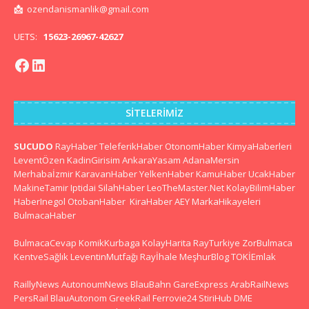
📩
ozendanismanlik@gmail.com
UETS:
15623-26967-42627
SITELERIMIZ
SUCUDO
RayHaber
TeleferikHaber
OtonomHaber
KimyaHaberleri
LeventÖzen
KadinGirisim
AnkaraYasam
AdanaMersin
Merhabaİzmir
KaravanHaber
YelkenHaber
KamuHaber
UcakHaber
MakineTamir
Iptidai
SilahHaber
LeoTheMaster.Net
KolayBilimHaber
HaberInegol
OtobanHaber
KiraHaber
AEY
MarkaHikayeleri
BulmacaHaber
BulmacaCevap
KomikKurbaga
KolayHarita
RayTurkiye
ZorBulmaca
KentveSağlık
LeventinMutfağı
Rayİhale
MeşhurBlog
TOKİEmlak
RaillyNews
AutonoumNews
BlauBahn
GareExpress
ArabRailNews
PersRail
BlauAutonom
GreekRail
Ferrovie24
StiriHub
DME