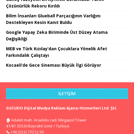
Çözünürlük Rekoru Kırıldı
Bilim İnsanları Glueball Parçacığının Varlığını
Destekleyen Kesin Kanıt Buldu
Google Yapay Zeka Biriminde Üst Düzey Atama
Değişikliği
MEB ve Türk Kızılay’dan Çocuklara Yönelik Afet
Farkındalık Çalıştayı
Kocaeli’de Gece Sineması Büyük İlgi Görüyor
İLETIŞIM
SUCUDO Dijital Medya Reklam Ajansı Hizmetleri Ltd. Şti.
🏠
Adalet mah. Anadolu cad. Megapol Tower
41/81 35530 Bayraklı İzmir / Türkiye
📞
+90 (553) 770 52 69