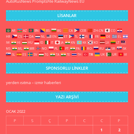
AutoRusNews
PromptsFile
RailwayNews EU
LISANLAR
AR
AZ
BN
BS
BG
CA
CEB
ZH-CN
CO
HR
CS
DA
NL
EN
ET
TL
FI
FR
DE
EL
IW
HI
HU
ID
IT
JA
KN
KK
KO
LV
LT
MS
ML
MR
NO
PL
PT
PA
RO
RU
SR
SK
SL
ES
SV
TG
TA
TE
TH
TR
UK
UR
VI
SPONSORLU LINKLER
yerden ısıtma
–
izmir haberleri
YAZI ARŞIVI
OCAK 2022
P
S
Ç
P
C
C
P
1
2