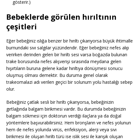
gösterir.)
Bebeklerde görülen hırıltının
çeşitleri
Eğer bebeğiniz ıslığa benzer bir hırıltı çıkarıyorsa büyük ihtimalle
burnundaki sıvı salgılar yüzündendir. Eğer bebeğiniz nefes alıp
verirken derinden gelen bir hırıltı sesi varsa boğazda bulunan
trake borusunda nefes alışverişi sırasında meydana gelen
hışırtıların buruna gelene kadar hırıltıya dönüşmesi sonucu
oluşmuş olması demektir. Bu duruma genel olarak
trakeomalazi adı verilen geçici bir solunum yolu hastalığı sebep
olur.
Bebeğiniz çatlak sesli bir hırıltı çıkarıyorsa, bebeğinizin
gırtlağında balgam birikmesi vardır. Bu durumda bebeğinizin
balgam sökmesi için doktorun verdiği ilaçlara ya da doğal
yöntemlere başvurabilirsiniz. Hem bronşların ve nefes yolunun
hem de nefes yolunda virüs, enfeksiyon, alerji veya sıvı
birikmesi ile oluşan hırıltı türü ise ıslık sesi ile karışık oluşan